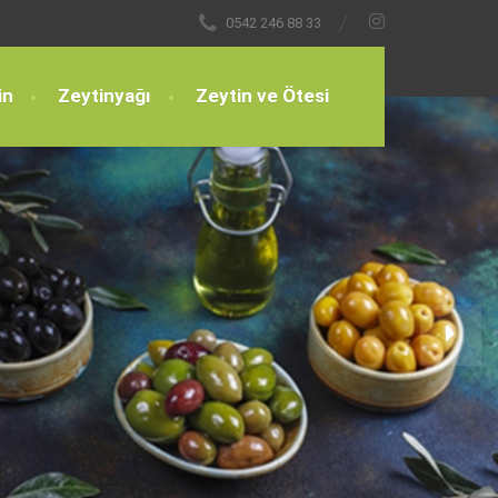
0542 246 88 33
in
Zeytinyağı
Zeytin ve Ötesi