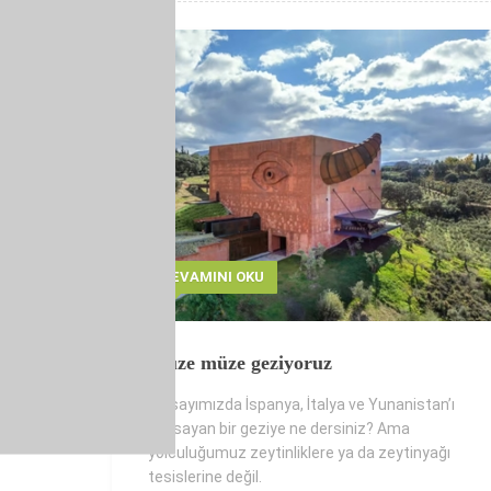
DEVAMINI OKU
Müze müze geziyoruz
Bu sayımızda İspanya, İtalya ve Yunanistan’ı
kapsayan bir geziye ne dersiniz? Ama
yolculuğumuz zeytinliklere ya da zeytinyağı
tesislerine değil.