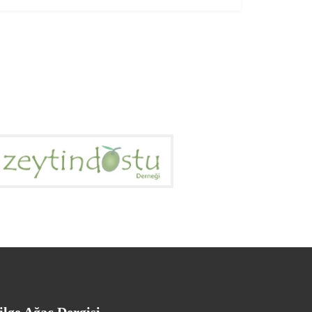
ilge Ağaç Dergisi