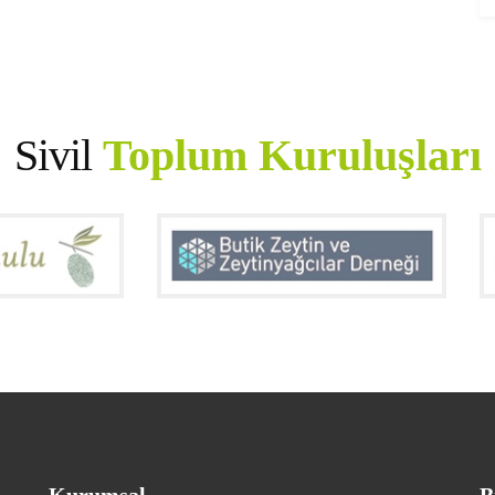
Sivil
Toplum Kuruluşları
Kurumsal
B