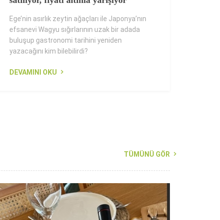
satılıyor, fiyatı altınla yarışıyor
Ege’nin asırlık zeytin ağaçları ile Japonya’nın
efsanevi Wagyu sığırlarının uzak bir adada
buluşup gastronomi tarihini yeniden
yazacağını kim bilebilirdi?
DEVAMINI OKU
TÜMÜNÜ GÖR