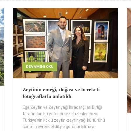
DEVAMINI OKU
Zeytinin emeği, doğası ve bereketi
fotoğraflarla anlatıldı
Ege Zeytin ve Zeytinyağı İhracatçıları Birliği
tarafından bu yıl ikinci kez düzenlenen ve
Türkiye’nin köklü zeytin-zeytinyağı kültürünü
sanatın evrensel diliyle görünür kılmayı