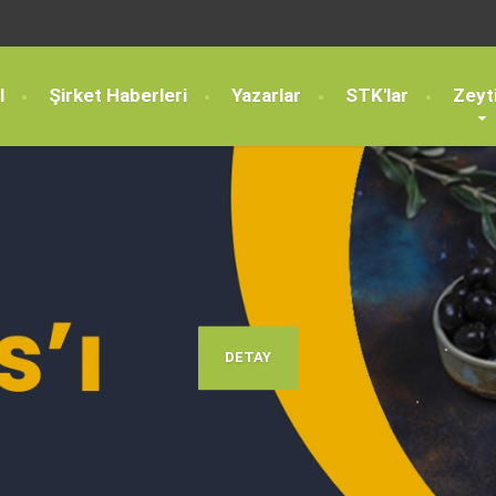
l
Şirket Haberleri
Yazarlar
STK'lar
Zeyt
DETAY