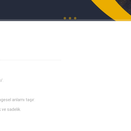
ı’.
mgesel anlamı taşır:
k ve sadelik.