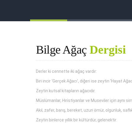
Bilge Ağaç
Dergisi
Derler ki cennette iki ağaç vardır:
Biri incir ‘Gerçek Ağacı’, diğeri ise zeytin ‘Hayat Ağac
Zeytin kutsal kitapların ağacıdır.
Müslümanlar, Hıristiyanlar ve Museviler için aynı si
Akıl, zafer, barış, bereket, uzun ömür, olgunluk, saflı
Zeytin binlerce yıllık bir kültürdür, gelenektir.