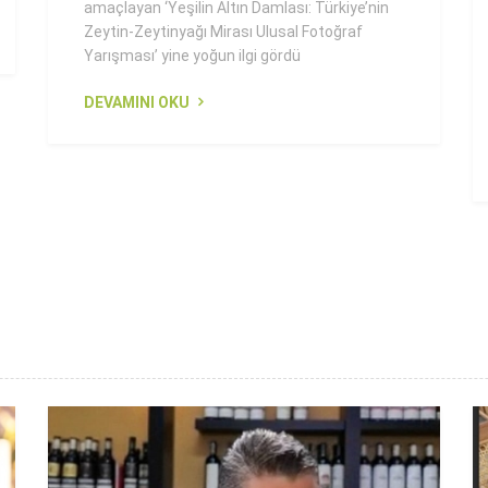
amaçlayan ‘Yeşilin Altın Damlası: Türkiye’nin
Zeytin-Zeytinyağı Mirası Ulusal Fotoğraf
Yarışması’ yine yoğun ilgi gördü
DEVAMINI OKU