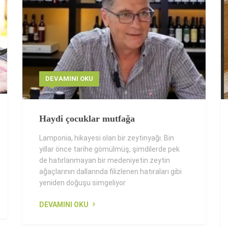
DEVAMINI OKU
Haydi çocuklar mutfağa
Lamponia, hikayesi olan bir zeytinyağı. Bin
yıllar önce tarihe gömülmüş, şimdilerde pek
de hatırlanmayan bir medeniyetin zeytin
ağaçlarının dallarında filizlenen hatıraları gibi
yeniden doğuşu simgeliyor
DEVAMINI OKU