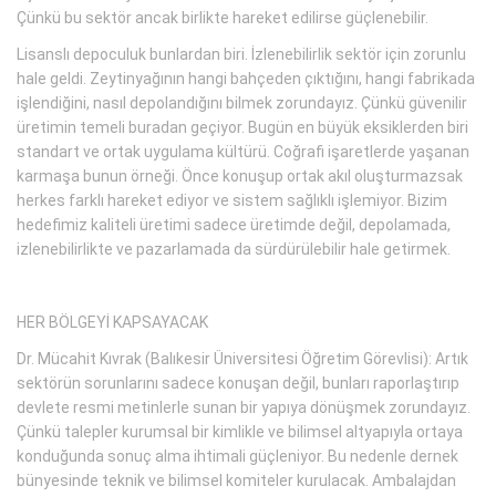
Çünkü bu sektör ancak birlikte hareket edilirse güçlenebilir.
Lisanslı depoculuk bunlardan biri. İzlenebilirlik sektör için zorunlu
hale geldi. Zeytinyağının hangi bahçeden çıktığını, hangi fabrikada
işlendiğini, nasıl depolandığını bilmek zorundayız. Çünkü güvenilir
üretimin temeli buradan geçiyor. Bugün en büyük eksiklerden biri
standart ve ortak uygulama kültürü. Coğrafi işaretlerde yaşanan
karmaşa bunun örneği. Önce konuşup ortak akıl oluşturmazsak
herkes farklı hareket ediyor ve sistem sağlıklı işlemiyor. Bizim
hedefimiz kaliteli üretimi sadece üretimde değil, depolamada,
izlenebilirlikte ve pazarlamada da sürdürülebilir hale getirmek.
HER BÖLGEYİ KAPSAYACAK
Dr. Mücahit Kıvrak (Balıkesir Üniversitesi Öğretim Görevlisi): Artık
sektörün sorunlarını sadece konuşan değil, bunları raporlaştırıp
devlete resmi metinlerle sunan bir yapıya dönüşmek zorundayız.
Çünkü talepler kurumsal bir kimlikle ve bilimsel altyapıyla ortaya
konduğunda sonuç alma ihtimali güçleniyor. Bu nedenle dernek
bünyesinde teknik ve bilimsel komiteler kurulacak. Ambalajdan