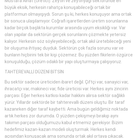
Mustafa Alhat (Üretici): Zeytin ve zeytinyağı sektöründe en
büyük eksik, herkesin rahatça konuşabileceği ortak bir
platformun olmayışıydı. Sorun şu ki, herkes konuşuyor ama ortak
bir sonuca ulaşılamıyor. Coğrafi işaretlerden üretim sorunlarına
kadar birçok başlıkta kurumlar arasında uyum eksikliği var. Var
olan yapılar da sektörün gerçek sorunlarını çözmekte yetersiz
kalıyor. Herkesin söz söyleyebileceği, ortak akıl üretebileceği yeni
bir oluşuma ihtiyaç duyduk. Sektörün çok fazla sorunu var ve
bunların hiçbirini tek bir kişi çözemez. Bu yüzden fikirlerin özgürce
konuşulduğu, çözüm odaklı bir yapı oluşturmaya çalışıyoruz.
TAHTEREVALLİ DÜZENİ BİTSİN
Bu sektör sadece üreticiden ibaret değil. Çiftçi var, sanayici var,
ihracatçı var, makineci var, fide üreticisi var. Herkes aynı zincirin
parçası. Eğer herkes katkısı kadar hakkını alırsa sektör sağlıklı
yürür. Yıllardır sektörde bir tahterevalli düzeni oluştu. Bir taraf
kazanırken diğer taraf kaybetti. Ama bugün geldiğimiz noktada
artık herkes zor durumda. O yüzden çekişmeyi bırakıp aynı
takımın parçası olduğumuzu kabul etmemiz gerekiyor. Bizim
hedefimiz kazan-kazan modeli oluşturmak. Herkes kendi
açısından konuşacak ama sonunda ortak akıl ortaya çıkacak.