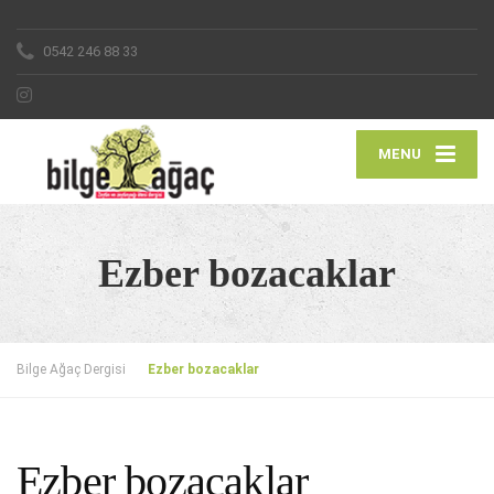
0542 246 88 33
MENU
Ezber bozacaklar
Bilge Ağaç Dergisi
Ezber bozacaklar
Ezber bozacaklar