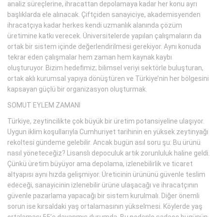
analiz süreçlerine, ihracattan depolamaya kadar her konu ayrı
başlıklarda ele alınacak. Çiftçiden sanayiciye, akademisyenden
ihracatçıya kadar herkes kendi uzmanlık alanında çözüm
üretimine katkı verecek. Üniversitelerde yapılan çalışmaların da
ortak bir sistem içinde değerlendirilmesi gerekiyor. Aynı konuda
tekrar eden çalışmalar hem zaman hem kaynak kaybı
oluşturuyor. Bizim hedefimiz; bilimsel veriyi sektörle buluşturan,
ortak aklı kurumsal yapıya dönüştüren ve Türkiye’nin her bölgesini
kapsayan güçlü bir organizasyon oluşturmak.
SOMUT EYLEM ZAMANI
Türkiye, zeytincilikte çok büyük bir üretim potansiyeline ulaşıyor.
Uygun iklim koşullarıyla Cumhuriyet tarihinin en yüksek zeytinyağı
rekoltesi gündeme gelebilir. Ancak bugün asıl soru şu: Bu ürünü
nasıl yöneteceğiz? Lisanslı depoculuk artık zorunluluk haline geldi.
Çünkü üretim büyüyor ama depolama, izlenebilirlik ve ticaret
altyapısı aynı hızda gelişmiyor. Üreticinin ürününü güvenle teslim
edeceği, sanayicinin izlenebilir ürüne ulaşacağı ve ihracatçının
güvenle pazarlama yapacağı bir sistem kurulmalı. Diğer önemli
sorun ise kırsaldaki yaş ortalamasının yükselmesi. Köylerde yaş
ortalaması 55’e dayanmış durumda. Bu nedenle sadece bugünün