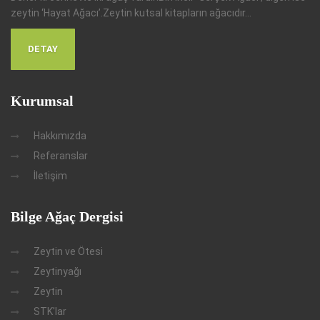
zeytin ‘Hayat Ağacı’.Zeytin kutsal kitapların ağacıdır...
DETAY
Kurumsal
Hakkımızda
Referanslar
İletişim
Bilge Ağaç Dergisi
Zeytin ve Ötesi
Zeytinyağı
Zeytin
STK'lar