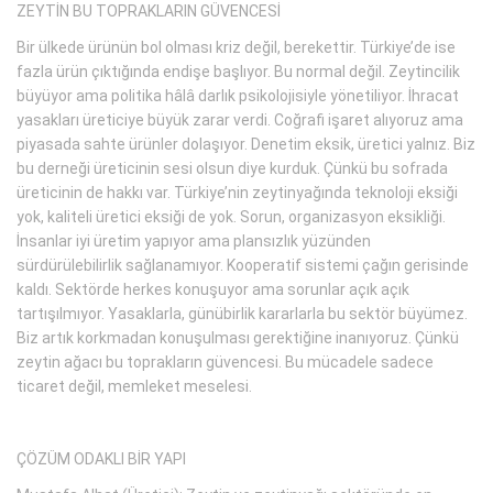
ZEYTİN BU TOPRAKLARIN GÜVENCESİ
Bir ülkede ürünün bol olması kriz değil, berekettir. Türkiye’de ise
fazla ürün çıktığında endişe başlıyor. Bu normal değil. Zeytincilik
büyüyor ama politika hâlâ darlık psikolojisiyle yönetiliyor. İhracat
yasakları üreticiye büyük zarar verdi. Coğrafi işaret alıyoruz ama
piyasada sahte ürünler dolaşıyor. Denetim eksik, üretici yalnız. Biz
bu derneği üreticinin sesi olsun diye kurduk. Çünkü bu sofrada
üreticinin de hakkı var. Türkiye’nin zeytinyağında teknoloji eksiği
yok, kaliteli üretici eksiği de yok. Sorun, organizasyon eksikliği.
İnsanlar iyi üretim yapıyor ama plansızlık yüzünden
sürdürülebilirlik sağlanamıyor. Kooperatif sistemi çağın gerisinde
kaldı. Sektörde herkes konuşuyor ama sorunlar açık açık
tartışılmıyor. Yasaklarla, günübirlik kararlarla bu sektör büyümez.
Biz artık korkmadan konuşulması gerektiğine inanıyoruz. Çünkü
zeytin ağacı bu toprakların güvencesi. Bu mücadele sadece
ticaret değil, memleket meselesi.
ÇÖZÜM ODAKLI BİR YAPI