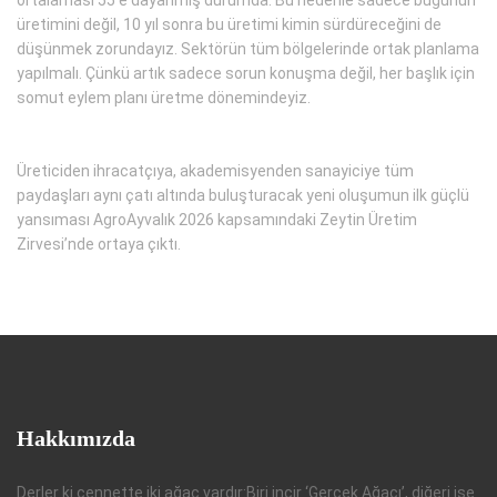
üretimini değil, 10 yıl sonra bu üretimi kimin sürdüreceğini de
düşünmek zorundayız. Sektörün tüm bölgelerinde ortak planlama
yapılmalı. Çünkü artık sadece sorun konuşma değil, her başlık için
somut eylem planı üretme dönemindeyiz.
Üreticiden ihracatçıya, akademisyenden sanayiciye tüm
paydaşları aynı çatı altında buluşturacak yeni oluşumun ilk güçlü
yansıması AgroAyvalık 2026 kapsamındaki Zeytin Üretim
Zirvesi’nde ortaya çıktı.
Hakkımızda
Derler ki cennette iki ağaç vardır:Biri incir ‘Gerçek Ağacı’, diğeri ise