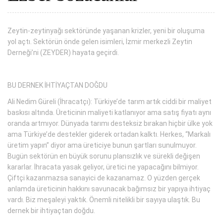
Zeytin-zeytinyağı sektöründe yaşanan krizler, yeni bir oluşuma
yol açtı. Sektörün önde gelen isimleri, İzmir merkezli Zeytin
Derneği’ni (ZEYDER) hayata geçirdi.
BU DERNEK İHTİYAÇTAN DOĞDU
Ali Nedim Güreli (İhracatçı): Türkiye’de tarım artık ciddi bir maliyet
baskısı altında. Üreticinin maliyeti katlanıyor ama satış fiyatı aynı
oranda artmıyor. Dünyada tarımı desteksiz bırakan hiçbir ülke yok
ama Türkiye’de destekler giderek ortadan kalktı. Herkes, “Markalı
üretim yapın” diyor ama üreticiye bunun şartları sunulmuyor.
Bugün sektörün en büyük sorunu plansızlık ve sürekli değişen
kararlar. İhracata yasak geliyor, üretici ne yapacağını bilmiyor.
Çiftçi kazanmazsa sanayici de kazanamaz. O yüzden gerçek
anlamda üreticinin hakkını savunacak bağımsız bir yapıya ihtiyaç
vardı. Biz meşaleyi yaktık. Önemli nitelikli bir sayıya ulaştık. Bu
dernek bir ihtiyaçtan doğdu.