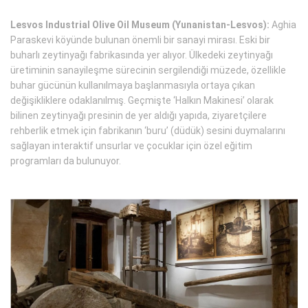
Lesvos Industrial Olive Oil Museum (Yunanistan-Lesvos):
Aghia
Paraskevi köyünde bulunan önemli bir sanayi mirası. Eski bir
buharlı zeytinyağı fabrikasında yer alıyor. Ülkedeki zeytinyağı
üretiminin sanayileşme sürecinin sergilendiği müzede, özellikle
buhar gücünün kullanılmaya başlanmasıyla ortaya çıkan
değişikliklere odaklanılmış. Geçmişte ‘Halkın Makinesi’ olarak
bilinen zeytinyağı presinin de yer aldığı yapıda, ziyaretçilere
rehberlik etmek için fabrikanın ‘buru’ (düdük) sesini duymalarını
sağlayan interaktif unsurlar ve çocuklar için özel eğitim
programları da bulunuyor.