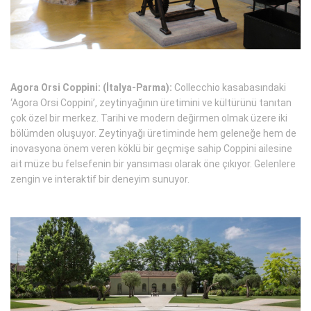
Agora Orsi Coppini: (İtalya-Parma):
Collecchio kasabasındaki
‘Agora Orsi Coppini’, zeytinyağının üretimini ve kültürünü tanıtan
çok özel bir merkez. Tarihi ve modern değirmen olmak üzere iki
bölümden oluşuyor. Zeytinyağı üretiminde hem geleneğe hem de
inovasyona önem veren köklü bir geçmişe sahip Coppini ailesine
ait müze bu felsefenin bir yansıması olarak öne çıkıyor. Gelenlere
zengin ve interaktif bir deneyim sunuyor.