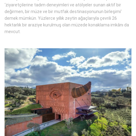
‘ziyaretçilerine tadım deneyimleri ve atölyeler sunan aktif bir
değirmen, bir müze ve bir mutfak destinasyonunun birleşimi’
demek mümkün. Yüzlerce yıllık zeytin ağaçlarıyla çevrili 26
hektarlık bir araziye kurulmuş olan müzede konaklama imkânı da
mevcut.