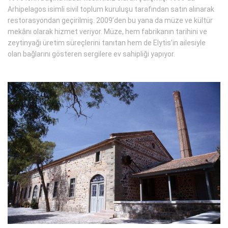
Arhipelagos isimli sivil toplum kuruluşu tarafından satın alınarak
restorasyondan geçirilmiş. 2009’den bu yana da müze ve kültür
mekânı olarak hizmet veriyor. Müze, hem fabrikanın tarihini ve
zeytinyağı üretim süreçlerini tanıtan hem de Elytis’in ailesiyle
olan bağlarını gösteren sergilere ev sahipliği yapıyor.