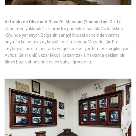
Vatolakkos Olive and Olive Oil Museum (Yunanistan-Girit
)
:
Chania’nın yaklaşık 15 kilometre güneybatısındaki Vatolakkos
köyünde yer alıyor. Bölgenin sanayi öncesi dönemden kalma
hayatta kalan tek zeytinyağı üretim binası. Müzede, Girit’te
zeytinyağı üretiminin tarihi ve geleneksel yöntemleri sergileniyor.
Ayrıca, Giritli ünlü yazar Nikos Kazantzakis hakkında çekilen bir
filmin bazı sahnelerine de ev sahipliği yapmış.