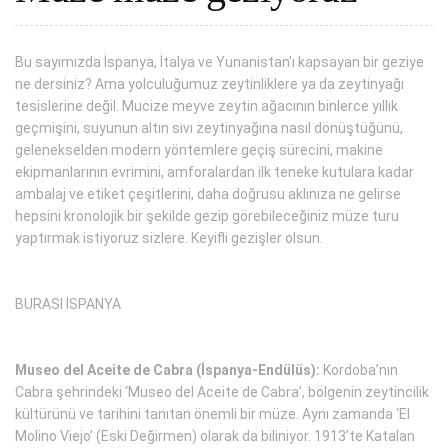
Bu sayımızda İspanya, İtalya ve Yunanistan’ı kapsayan bir geziye
ne dersiniz? Ama yolculuğumuz zeytinliklere ya da zeytinyağı
tesislerine değil. Mucize meyve zeytin ağacının binlerce yıllık
geçmişini, suyunun altın sıvı zeytinyağına nasıl dönüştüğünü,
gelenekselden modern yöntemlere geçiş sürecini, makine
ekipmanlarının evrimini, amforalardan ilk teneke kutulara kadar
ambalaj ve etiket çeşitlerini, daha doğrusu aklınıza ne gelirse
hepsini kronolojik bir şekilde gezip görebileceğiniz müze turu
yaptırmak istiyoruz sizlere. Keyifli gezişler olsun.
BURASI İSPANYA
Museo del Aceite de Cabra (İspanya-Endülüs):
Kordoba’nın
Cabra şehrindeki ‘Museo del Aceite de Cabra’, bölgenin zeytincilik
kültürünü ve tarihini tanıtan önemli bir müze. Aynı zamanda ‘El
Molino Viejo’ (Eski Değirmen) olarak da biliniyor. 1913’te Katalan