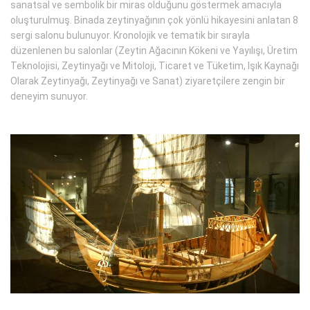
sanatsal ve sembolik bir miras olduğunu göstermek amacıyla
oluşturulmuş. Binada zeytinyağının çok yönlü hikayesini anlatan 8
sergi salonu bulunuyor. Kronolojik ve tematik bir sırayla
düzenlenen bu salonlar (Zeytin Ağacının Kökeni ve Yayılışı, Üretim
Teknolojisi, Zeytinyağı ve Mitoloji, Ticaret ve Tüketim, Işık Kaynağı
Olarak Zeytinyağı, Zeytinyağı ve Sanat) ziyaretçilere zengin bir
deneyim sunuyor.