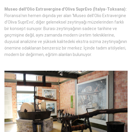
Museo dell'Olio Extravergine d'Oliva SuprEvo (İtalya-Toksana):
Floransa’nın hemen dışında yer alan ‘Museo dell'Olio Extravergine
d’Oliva SuprEvo’, diğer geleneksel zeytinyağı müzelerinden farklı
bir konsept sunuyor. Burası zeytinyağının sadece tarihine ve
geçmişine değil, aynı zamanda modern üretim tekniklerine,
duyusal analizine ve yüksek kalitedeki ekstra sızma zeytinyağının
önemine odaklanan benzersiz bir merkez. İçinde tadım atölyeleri,
modern bir değirmen, eğitim alanları bulunuyor.