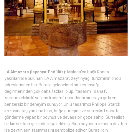
LA Almazara (İspanya-Endülüs):
Malaga’ya bağlı Ronda
yakınlarında bulunan ‘LA Almazara’, zeytinyağı turizminin öncü
adreslerinden biri. Burası, geleneksel bir zeytinyağı
değirmeninden çok daha fazlası olup, ‘tasarım’, ‘sanat’,
‘sürdürülebilirlik’ ve ‘gastronomi’ unsurlarını bir araya getiren
benzersiz bir deneyim sunuyor. Ünlü tasarımcı Philippe Starck
imzasını taşıyan ana bina, boğa güreşine ve sürrealist sanata
gönderme yapan bir boynuz ve devasa bir göze sahip. Sürrealist
bir kırmızı küp şeklinde inşa edilmiş. Bina boyunca uzanan dev tüp
ise zeytinlerin taşınmasını sembolize ediyor. Burası için