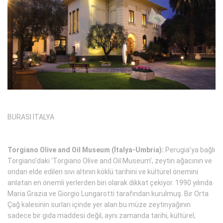
BURASI İTALYA
Torgiano Olive and Oil Museum (İtalya-Umbria):
Perugia’ya bağlı
Torgiano’daki ‘Torgiano Olive and Oil Museum’, zeytin ağacının ve
ondan elde edilen sıvı altının köklü tarihini ve kültürel önemini
anlatan en önemli yerlerden biri olarak dikkat çekiyor. 1990 yılında
Maria Grazia ve Giorgio Lungarotti tarafından kurulmuş. Bir Orta
Çağ kalesinin surları içinde yer alan bu müze zeytinyağının
sadece bir gıda maddesi değil, aynı zamanda tarihi, kültürel,