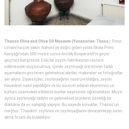
Thasos Olive and Olive Oil Museum (Yunanistan-Thaso
)
:
Prino
Limanı’na çok yakın. Rahoni’ye doğru giden yolda Skala Prino
Kavşağı’ndan 500 metre sonra Arıcılık Kooperatifi’ni geçer
geçmez karşınızda. Eski bir zeytin fabrikasının restore
edilmesiyle oluşturulmuş. İçinde zeytinyağı üretiminin farklı
aşamalarını gösteren geleneksel aletler, makineler ve fotoğraflar
yer alıyor. Ziyaretçiler, zeytinyağının nasıl üretildiğini, zeytin
hasadının nasıl yapıldığını ve bu sürecin adanın ekonomisi ve
kültürü üzerindeki etkilerini bunlar sayesinde öğrenebiliyor. Müze
ayrıca zeytinyağı tadımı ve geleneksel ürünlerin satıldığı bir
dükkâna da ev sahipliği yapıyor. Bu sayede konuklar, Thasos'un
meşhur ‘Thasikiti’ zeytinini ve zeytinyağlarını deneyimleyip satın
alma fırsatı da bulabiliyor.