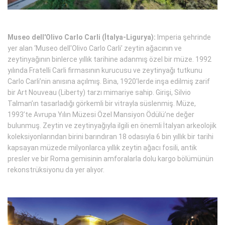
Museo dell'Olivo Carlo Carli (İtalya-Ligurya):
Imperia şehrinde
yer alan ‘Museo dell'Olivo Carlo Carli’ zeytin ağacının ve
zeytinyağının binlerce yıllık tarihine adanmış özel bir müze. 1992
yılında Fratelli Carli firmasının kurucusu ve zeytinyağı tutkunu
Carlo Carli’nin anısına açılmış. Bina, 1920'lerde inşa edilmiş zarif
bir Art Nouveau (Liberty) tarzı mimariye sahip. Girişi, Silvio
Talman’ın tasarladığı görkemli bir vitrayla süslenmiş. Müze,
1993’te Avrupa Yılın Müzesi Özel Mansiyon Ödülü’ne değer
bulunmuş. Zeytin ve zeytinyağıyla ilgili en önemli İtalyan arkeolojik
koleksiyonlarından birini barındıran 18 odasıyla 6 bin yıllık bir tarihi
kapsayan müzede milyonlarca yıllık zeytin ağacı fosili, antik
presler ve bir Roma gemisinin amforalarla dolu kargo bölümünün
rekonstrüksiyonu da yer alıyor.