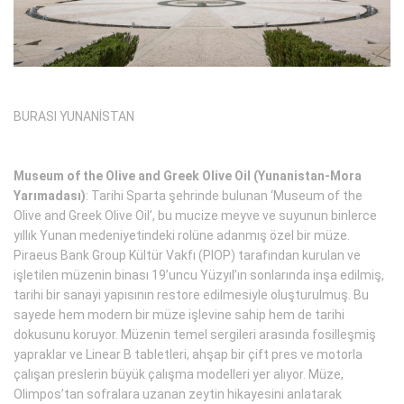
BURASI YUNANİSTAN
Museum of the Olive and Greek Olive Oil (Yunanistan-Mora
Yarımadası)
: Tarihi Sparta şehrinde bulunan ‘Museum of the
Olive and Greek Olive Oil’, bu mucize meyve ve suyunun binlerce
yıllık Yunan medeniyetindeki rolüne adanmış özel bir müze.
Piraeus Bank Group Kültür Vakfı (PIOP) tarafından kurulan ve
işletilen müzenin binası 19’uncu Yüzyıl’ın sonlarında inşa edilmiş,
tarihi bir sanayi yapısının restore edilmesiyle oluşturulmuş. Bu
sayede hem modern bir müze işlevine sahip hem de tarihi
dokusunu koruyor. Müzenin temel sergileri arasında fosilleşmiş
yapraklar ve Linear B tabletleri, ahşap bir çift pres ve motorla
çalışan preslerin büyük çalışma modelleri yer alıyor. Müze,
Olimpos’tan sofralara uzanan zeytin hikayesini anlatarak