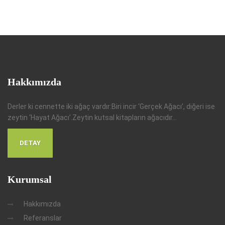
Hakkımızda
Derler ki cennette iki ağaç vardır:Biri incir ‘Gerçek Ağacı’, diğeri ise
zeytin ‘Hayat Ağacı’.Zeytin kutsal kitapların ağacıdır...
DETAY
Kurumsal
Hakkımızda
Referanslar