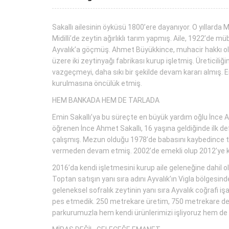
Sakallı ailesinin öyküsü 1800’ere dayanıyor. O yıllar
Midilli’de zeytin ağırlıklı tarım yapmış. Aile, 1922’d
Ayvalık’a göçmüş. Ahmet Büyükkince, muhacir hakkı olarak
üzere iki zeytinyağı fabrikası kurup işletmiş. Üreticiliğ
vazgeçmeyi, daha sıkı bir şekilde devam kararı almış. Em
kurulmasına öncülük etmiş.
HEM BANKADA HEM DE TARLADA
Emin Sakallı’ya bu süreçte en büyük yardım oğlu İnce Ah
öğrenen İnce Ahmet Sakallı, 16 yaşına geldiğinde ilk de
çalışmış. Mezun olduğu 1978’de babasını kaybedince tü
vermeden devam etmiş. 2002’de emekli olup 2012’ye kada
2016’da kendi işletmesini kurup aile geleneğine dahil
Toptan satışın yanı sıra adını Ayvalık’ın Vigla bölges
geleneksel sofralık zeytinin yanı sıra Ayvalık coğrafi
pes etmedik. 250 metrekare üretim, 750 metrekare depo
parkurumuzla hem kendi ürünlerimizi işliyoruz hem de b