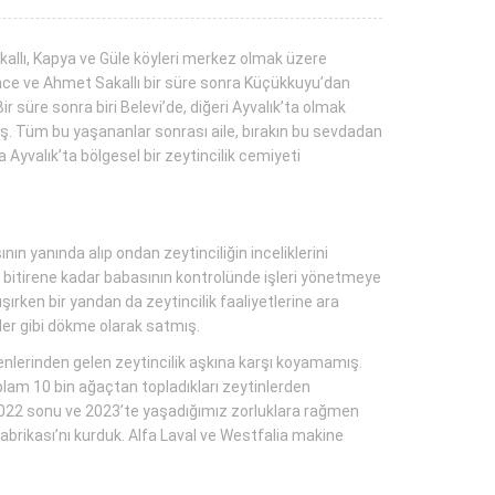
kallı, Kapya ve Güle köyleri merkez olmak üzere
ince ve Ahmet Sakallı bir süre sonra Küçükkuyu’dan
 süre sonra biri Belevi’de, diğeri Ayvalık’ta olmak
etmiş. Tüm bu yaşananlar sonrası aile, bırakın bu sevdadan
 Ayvalık’ta bölgesel bir zeytincilik cemiyeti
n yanında alıp ondan zeytinciliğin inceliklerini
ni bitirene kadar babasının kontrolünde işleri yönetmeye
ken bir yandan da zeytincilik faaliyetlerine ara
ler gibi dökme olarak satmış.
enlerinden gelen zeytincilik aşkına karşı koyamamış.
plam 10 bin ağaçtan topladıkları zeytinlerden
 “2022 sonu ve 2023’te yaşadığımız zorluklara rağmen
brikası’nı kurduk. Alfa Laval ve Westfalia makine