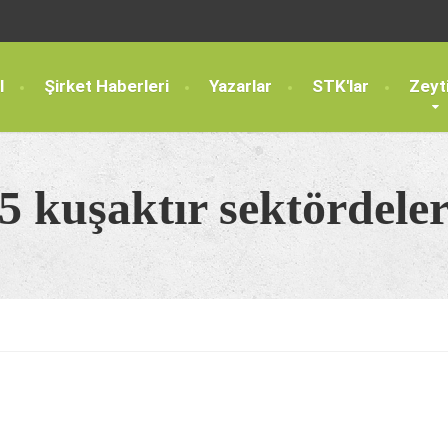
l
Şirket Haberleri
Yazarlar
STK'lar
Zeyt
5 kuşaktır sektördele