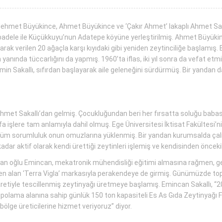
da Mehmet Büyükince, Ahmet Büyükince ve ‘Çakır Ahmet’ lakaplı Ahmet Sa
e mübadele ile Küçükkuyu’nun Adatepe köyüne yerleştirilmiş. Ahmet Büyük
 verilen 20 ağaçla karşı kıyıdaki gibi yeniden zeytinciliğe başlamış. Bir
in yanında tüccarlığını da yapmış. 1960’ta iflas, iki yıl sonra da vefat 
in Sakallı, sıfırdan başlayarak aile geleneğini sürdürmüş. Bir yandan da
met Sakallı’dan gelmiş. Çocukluğundan beri her fırsatta soluğu babasını
fa işlere tam anlamıyla dahil olmuş. Ege Üniversitesi İktisat Fakültesi’
m sorumluluk onun omuzlarına yüklenmiş. Bir yandan kurumsalda çalışır
r aktif olarak kendi ürettiği zeytinleri işlemiş ve kendisinden önceki
 olan oğlu Emincan, mekatronik mühendisliği eğitimi almasına rağmen, g
inden alan ‘Terra Vigla’ markasıyla perakendeye de girmiş. Günümüzde to
 işaretiyle tescillenmiş zeytinyağı üretmeye başlamış. Emincan Sakallı,
lama alanına sahip günlük 150 ton kapasiteli Es As Gıda Zeytinyağı Fa
ölge üreticilerine hizmet veriyoruz” diyor.