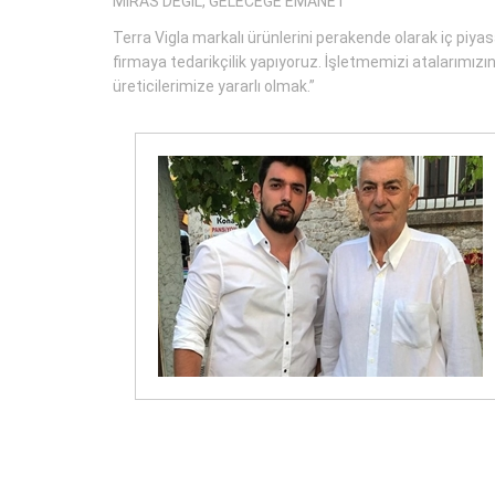
MİRAS DEĞİL, GELECEĞE EMANET
Terra Vigla markalı ürünlerini perakende olarak iç piyas
firmaya tedarikçilik yapıyoruz. İşletmemizi atalarımızı
üreticilerimize yararlı olmak.”