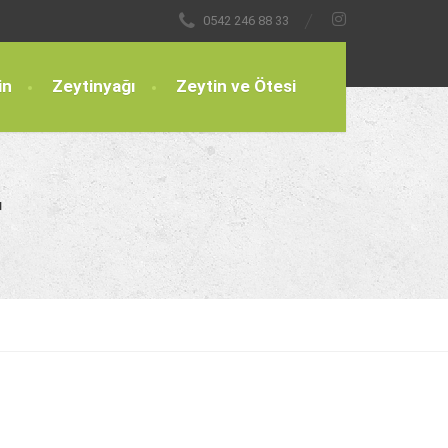
0542 246 88 33
in
Zeytinyağı
Zeytin ve Ötesi
r