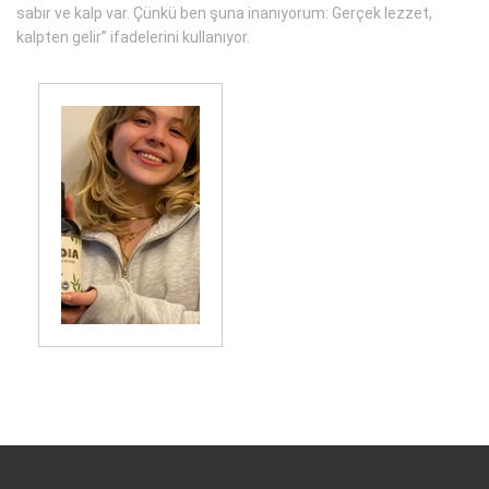
sabır ve kalp var. Çünkü ben şuna inanıyorum: Gerçek lezzet,
kalpten gelir” ifadelerini kullanıyor.