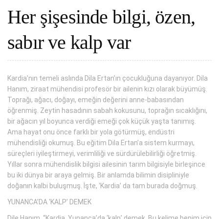
Her şişesinde bilgi, özen,
sabır ve kalp var
Kardia’nın temeli aslında Dila Ertan’ın çocukluğuna dayanıyor. Dila
Hanım, ziraat mühendisi profesör bir ailenin kızı olarak büyümüş.
Toprağı, ağacı, doğayı, emeğin değerini anne-babasından
öğrenmiş. Zeytin hasadının sabah kokusunu, toprağın sıcaklığını,
bir ağacın yıl boyunca verdiği emeği çok küçük yaşta tanımış.
Ama hayat onu önce farklı bir yola götürmüş, endüstri
mühendisliği okumuş. Bu eğitim Dila Ertan’a sistem kurmayı,
süreçleri iyileştirmeyi, verimliliği ve sürdürülebilirliği öğretmiş.
Yıllar sonra mühendislik bilgisi ailesinin tarım bilgisiyle birleşince
bu iki dünya bir araya gelmiş. Bir anlamda bilimin disipliniyle
doğanın kalbi buluşmuş. İşte, ‘Kardia’ da tam burada doğmuş.
YUNANCA’DA ‘KALP’ DEMEK
Dile Hanım, “Kardia, Yunanca’da ‘kalp’ demek. Bu kelime benim için