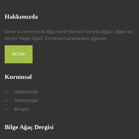
Hakkımızda
Derler ki cennette iki ağaç vardır:Biri incir ‘Gerçek Ağacı’, diğeri ise
zeytin ‘Hayat Ağacı’.Zeytin kutsal kitapların ağacıdır...
DETAY
Kurumsal
Hakkımızda
Referanslar
İletişim
Bilge Ağaç Dergisi