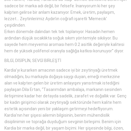
sadece bir marka adı değil, bir felsefe. İnanıyorum ki her şey
kalpten gelirse bir anlam kazanıyor. Emek, üretim, paylaşım,
lezzet... Zeytinlerimiz Aydın’ın coğrafi işaretli ‘Memecik’
çeşidinden.
Erken dönemde dalından tek tek toplanıyor. Hasadın hemen
ardından düşük sıcaklıkta soğuk sıkım yöntemiyle sıkılıyor. Bu
sayede hem meyvemsi aroması hem 0.2 asitlik değeriyle kalitesi
hem de yüksek polifenol oranıyla sağlığa katkısı korunuyor” diyor.
BİLGİ, DİSİPLİN, SEVGİ BİRLEŞTİ
Kardia’yı kurarken amacının sadece iyi bir zeytinyağı üretmek
olmadığını, bu markayla doğaya saygı duyan, emeği merkezine
alan ve kalpten gelen bir üretim anlayışını yansıtmak istediğini
paylaşan Dila Ertan, “Tasarımdan ambalaja, markanın sesinden
iletişimine kadar her detayda sadelik, zarafet ve doğallık var. Genç
bir kadın girişimci olarak zeytinyağı sektöründe hem kalite hem
estetik açısından yeni bir yaklaşım getirmeyi hedefliyorum.
Kardia’nın her şişesi ailemin bilgisinin, benim mühendislik
disiplinimin ve toprağa duyduğum sevginin birleşimi. Benim için
Kardia bir marka değil, bir yaşam biçimi. Her şişesinde bilgi, özen,