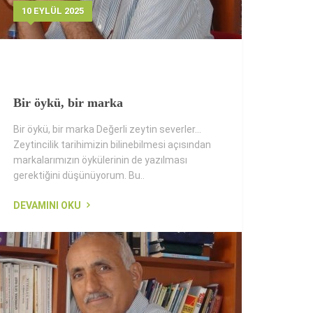
10 EYLÜL 2025
Bir öykü, bir marka
Bir öykü, bir marka Değerli zeytin severler...
Zeytincilik tarihimizin bilinebilmesi açısından
markalarımızın öykülerinin de yazılması
gerektiğini düşünüyorum. Bu..
DEVAMINI OKU