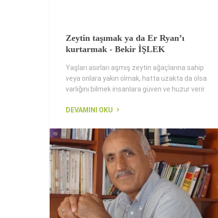
Zeytin taşımak ya da Er Ryan’ı
kurtarmak - Bekir İŞLEK
Yaşları asırları aşmış zeytin ağaçlarına sahip
veya onlara yakın olmak, hatta uzakta da olsa
varlığını bilmek insanlara güven ve huzur verir.
DEVAMINI OKU