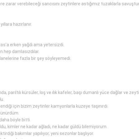
re zarar verebileceği sancısını zeytinlere astığımız tuzaklarla savuşt
llara hazırlanır.
os’a erken yağdı ama yetersizdi.
n hep damlasızdılar.
anelerine fazla bir şey söyleyemedi.
da, parıltılı kürsüler, loş ve ılık kafeler, başı dumanlı yüce dağlar ve zey
du.
lendiği için bizim zeytinler kamyonlarla kuzeye taşınırdı.
üşünürdüm.
daha böyle bitti.
du, kimler ne kadar ağladı, ne kadar güldü bilemiyorum.
tirdiği bakımlar yapılıyor, yeni sezonlar başlıyor.