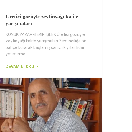
Üretici gözüyle zeytinyağı kalite
yarışmaları
KONUK YAZAR-BEKİR İŞLEK Üretici gözüyle
zeytinyağı kalite yarışmaları Zeytinciliğe bir
bahçe kurarak başlamışsanız ilk yıllar fidan
yetiştirme...
DEVAMINI OKU