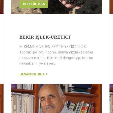
10 EYLÜL 2025
BEKİR İŞLEK-ÜRETİCİ
M. KEMAL ELVEREN-ZEYTİN YETİŞTİRİCİSİ
Toprak İşle–ME Toprak, dünyamızda kapladığı
muazzam alanla iklimimizi dengeleyip, tatlı su
kaynaklarını yenileyen...
DEVAMINI OKU