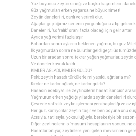
Yaz boyunca zeytin sineği ve başka haşerelerin danele
Güz yağmurları erken yağarsa ne büyük nimet!
Zeytin daneleri iri, canlı ve verimli olur.
Ağaçlar geçtiğimiz senenin yorgunluğunu atıp gelecek yı
Daneler iri, ‘sofralık’ oranı fazla olacağı için gelir artar.
Ayrıca yağ verimi fazlalaşır.
Bahardan sonra aylarca beklenen yağmur, bu güz Milet
İlk yağmurdan sonra ne bulutlar geldi geçti üstümüzde
Uzun bir aradan sonra tekrar yağan yağmurlar, zeytin d
Ve daneler kavruk kaldı.
KİMLER AĞLADI, KİMLER GÜLDÜ?
Peki; zeytin hasadı türkülerle mi yapıldı, ağıtlarla mı?
Kimler ne kadar ağladı, ne kadar güldü?
Hasadın edebiyatı ile zeytincilerin hasat ‘sancısı’ arasın
Yağmurun erken yağdığı yıllarda zeytin daneleri iri olur
Çevrede sofralık zeytin işlemesi yeni başladığı ve az iş
Her güz, kamyonlar zeytin taşır ve ben boyuna onu d
Acısıyla, tatlısıyla, yoksulluğuyla, bereketiyle bir sezon 
Diğer zeytincilerin o ‘masum’ hesaplarının sonucu ne ol
Hasatlar bitiyor, zeytinlere yeni gelen mevsimlerin gerek