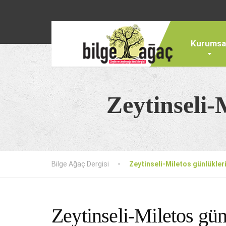
Kurumsa
Zeytinseli-M
Bilge Ağaç Dergisi
Zeytinseli-Miletos günlükleri 
Zeytinseli-Miletos günl