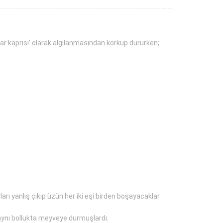
zar kaprisi’ olarak algılanmasından korkup dururken;
ları yanlış çıkıp üzün her iki eşi birden boşayacaklar
n aynı bollukta meyveye durmuşlardı.