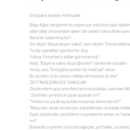
Ürüzgâra yazılan mektuplar
Bilge Ağaç dergisinin bu sayısı için editörün yazı taleb
yıllar yıllar öncesinden gelen ‘bir selam’ bana ilham peri
Nasıl bir selammış bu?
Siz deyin “Başa düşen saksı”, ben deyim “Esmeralda’nı
Ya da uyanıkken görülen bir düş…
Yoksa, Pirsultan’a atılan gül müymüş?
Hadi, “Başıma saksı düştüğünden” hareketle yazalım.
Ve bu yazı “Ürüzgâra yazılan bir mektup” olsun.
Bu yüzden iş bu yazıyı ciddiye almasanız iyi olur!
ZEYTİNCİLERİN GÜZ SANCILARI
Zeytincilerin güz umutları/umutsuzlukları, sancıları il
“Zeytinler yeterince çiçek açacak mı?”
“Yeterince çiçek açsa bile meyveye dönecek mi?”
“Meyveler sinek ve benzeri zararlılardan ne kadar etki
Egeli zeytinciler, zeytinlerin meyvelerine erken ve fazla
mı?
Baharda zeytinler ve bütün ağaçlar, şeftaliler, üzümler