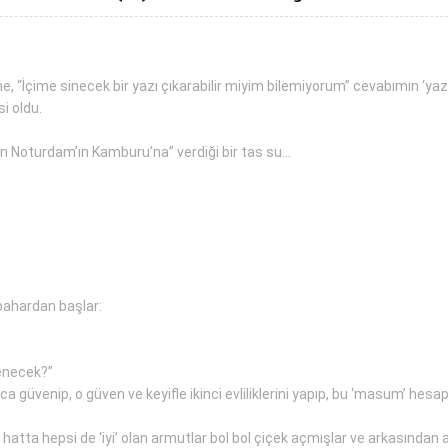
ine, “İçime sinecek bir yazı çıkarabilir miyim bilemiyorum” cevabımın ‘ya
si oldu.
n Noturdam’ın Kamburu’na” verdiği bir tas su…
kbahardan başlar:
lenecek?”
ca güvenip, o güven ve keyifle ikinci evliliklerini yapıp, bu ‘masum’ hesap
, hatta hepsi de ‘iyi’ olan armutlar bol bol çiçek açmışlar ve arkasında