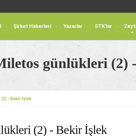
l
Şirket Haberleri
Yazarlar
STK'lar
Zeyt
iletos günlükleri (2) 
(2) - Bekir İşlek
ükleri (2) - Bekir İşlek