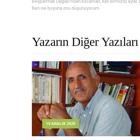
Beşparmak Dağları’ndan kocaman, kan kırmızısı aylar d
Ben ise boyuna onu düşünüyorum
Yazarın Diğer Yazıları
15 ARALIK 2025