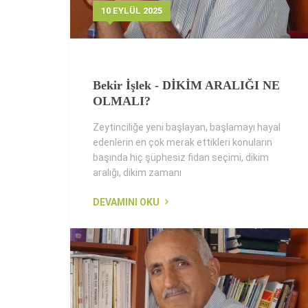
10 EYLÜL 2025
Bekir İşlek - DİKİM ARALIĞI NE
OLMALI?
Zeytinciliğe yeni başlayan, başlamayı hayal
edenlerin en çok merak ettikleri konuların
başında hiç şüphesiz fidan seçimi, dikim
aralığı, dikim zamanı
DEVAMINI OKU