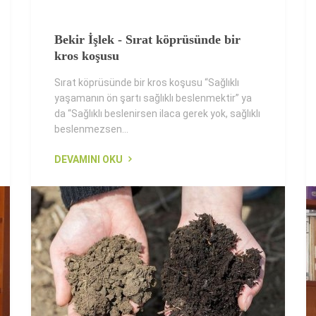
Bekir İşlek - Sırat köprüsünde bir
kros koşusu
Sırat köprüsünde bir kros koşusu “Sağlıklı
yaşamanın ön şartı sağlıklı beslenmektir” ya
da “Sağlıklı beslenirsen ilaca gerek yok, sağlıklı
beslenmezsen...
DEVAMINI OKU