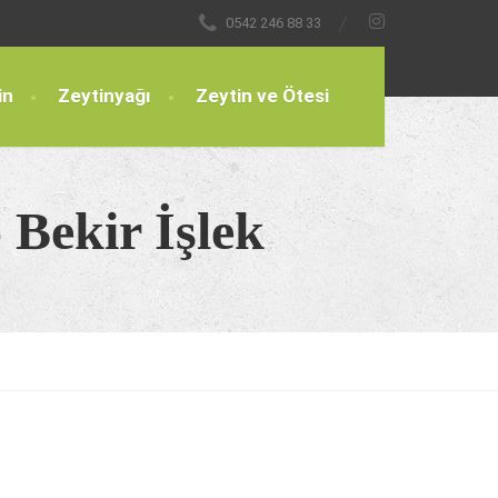
0542 246 88 33
in
Zeytinyağı
Zeytin ve Ötesi
- Bekir İşlek