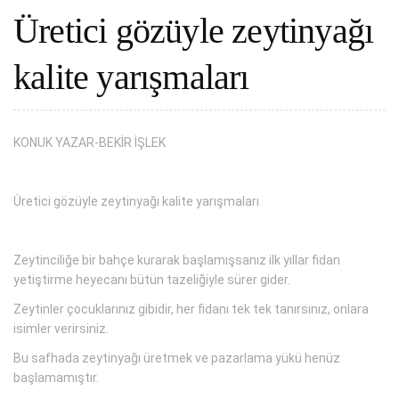
Üretici gözüyle zeytinyağı
kalite yarışmaları
KONUK YAZAR-BEKİR İŞLEK
Üretici gözüyle zeytinyağı kalite yarışmaları
Zeytinciliğe bir bahçe kurarak başlamışsanız ilk yıllar fidan
yetiştirme heyecanı bütün tazeliğiyle sürer gider.
Zeytinler çocuklarınız gibidir, her fidanı tek tek tanırsınız, onlara
isimler verirsiniz.
Bu safhada zeytinyağı üretmek ve pazarlama yükü henüz
başlamamıştır.