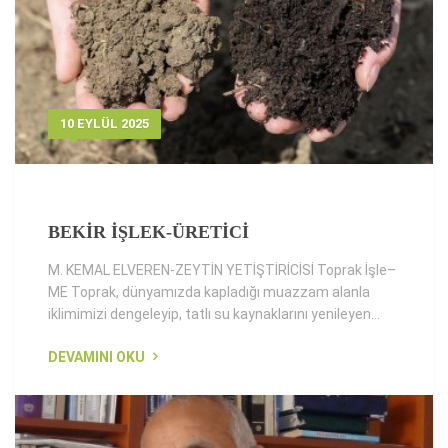
10 EYLÜL 2025
BEKİR İŞLEK-ÜRETİCİ
M. KEMAL ELVEREN-ZEYTİN YETİŞTİRİCİSİ Toprak İşle–
ME Toprak, dünyamızda kapladığı muazzam alanla
iklimimizi dengeleyip, tatlı su kaynaklarını yenileyen...
DEVAMINI OKU