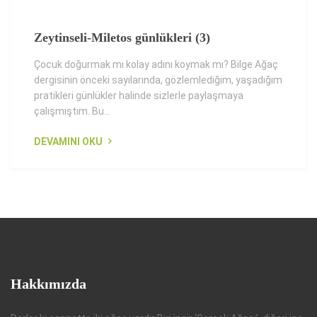
Zeytinseli-Miletos günlükleri (3)
Çocuk doğurmak mı kolay adını koymak mı? Bilge Ağaç
dergisinin önceki sayılarında, gözlemlediğim, yaşadığım
pratikleri günlükler halinde sizlerle paylaşmaya
çalışmıştım. Bu...
DEVAMINI OKU
Hakkımızda