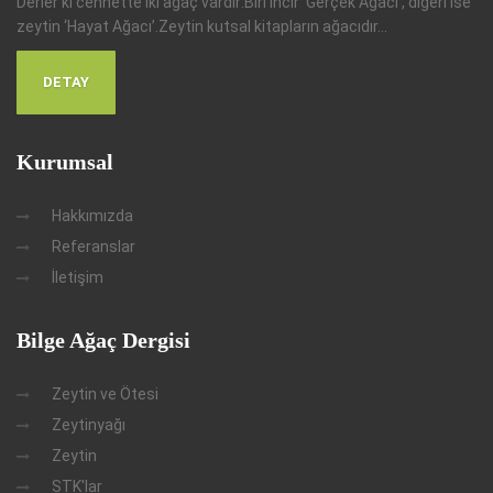
Derler ki cennette iki ağaç vardır:Biri incir ‘Gerçek Ağacı’, diğeri ise
zeytin ‘Hayat Ağacı’.Zeytin kutsal kitapların ağacıdır...
DETAY
Kurumsal
Hakkımızda
Referanslar
İletişim
Bilge Ağaç Dergisi
Zeytin ve Ötesi
Zeytinyağı
Zeytin
STK'lar