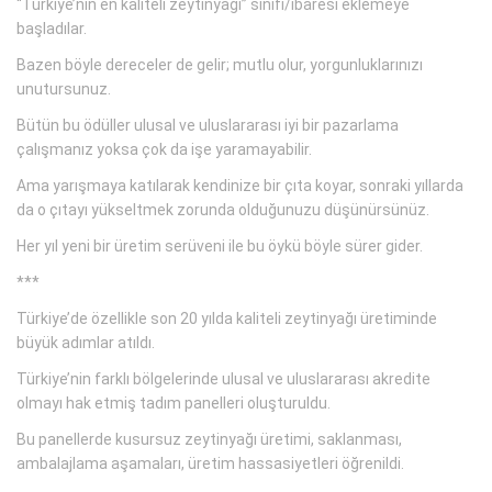
“Türkiye’nin en kaliteli zeytinyağı” sınıfı/ibaresi eklemeye
başladılar.
Bazen böyle dereceler de gelir; mutlu olur, yorgunluklarınızı
unutursunuz.
Bütün bu ödüller ulusal ve uluslararası iyi bir pazarlama
çalışmanız yoksa çok da işe yaramayabilir.
Ama yarışmaya katılarak kendinize bir çıta koyar, sonraki yıllarda
da o çıtayı yükseltmek zorunda olduğunuzu düşünürsünüz.
Her yıl yeni bir üretim serüveni ile bu öykü böyle sürer gider.
***
Türkiye’de özellikle son 20 yılda kaliteli zeytinyağı üretiminde
büyük adımlar atıldı.
Türkiye’nin farklı bölgelerinde ulusal ve uluslararası akredite
olmayı hak etmiş tadım panelleri oluşturuldu.
Bu panellerde kusursuz zeytinyağı üretimi, saklanması,
ambalajlama aşamaları, üretim hassasiyetleri öğrenildi.