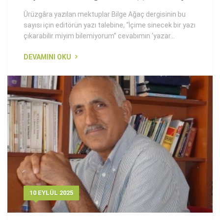
Ürüzgâra yazılan mektuplar Bilge Ağaç dergisinin bu
sayısı için editörün yazı talebine, “İçime sinecek bir yazı
çıkarabilir miyim bilemiyorum” cevabımın ‘yazar...
DEVAMINI OKU
10 EYLÜL 2025