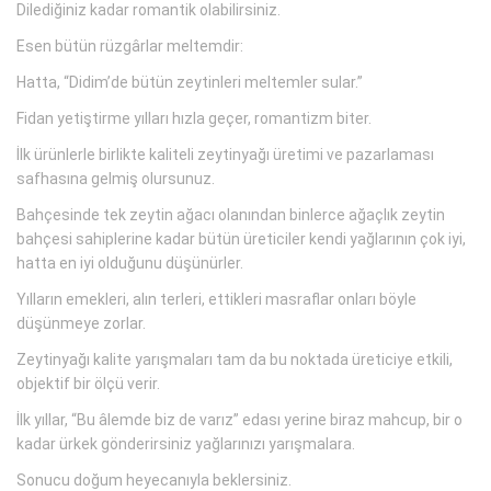
Dilediğiniz kadar romantik olabilirsiniz.
Esen bütün rüzgârlar meltemdir:
Hatta, “Didim’de bütün zeytinleri meltemler sular.”
Fidan yetiştirme yılları hızla geçer, romantizm biter.
İlk ürünlerle birlikte kaliteli zeytinyağı üretimi ve pazarlaması
safhasına gelmiş olursunuz.
Bahçesinde tek zeytin ağacı olanından binlerce ağaçlık zeytin
bahçesi sahiplerine kadar bütün üreticiler kendi yağlarının çok iyi,
hatta en iyi olduğunu düşünürler.
Yılların emekleri, alın terleri, ettikleri masraflar onları böyle
düşünmeye zorlar.
Zeytinyağı kalite yarışmaları tam da bu noktada üreticiye etkili,
objektif bir ölçü verir.
İlk yıllar, “Bu âlemde biz de varız” edası yerine biraz mahcup, bir o
kadar ürkek gönderirsiniz yağlarınızı yarışmalara.
Sonucu doğum heyecanıyla beklersiniz.