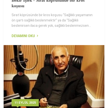
Bekir İşlek - Sırat köprüsünde bir kros
koşusu
Sırat köprüsünde bir kros koşusu “Sağlıklı yaşamanın
ön şartı sağlıklı beslenmektir” ya da “Sağlıklı
beslenirsen ilaca gerek yok, sağlıklı beslenmezsen...
DEVAMINI OKU
11 EYLÜL 2025