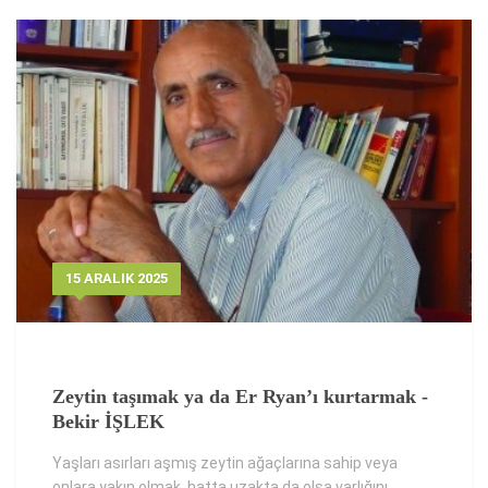
15 ARALIK 2025
Zeytin taşımak ya da Er Ryan’ı kurtarmak -
Bekir İŞLEK
Yaşları asırları aşmış zeytin ağaçlarına sahip veya
onlara yakın olmak, hatta uzakta da olsa varlığını