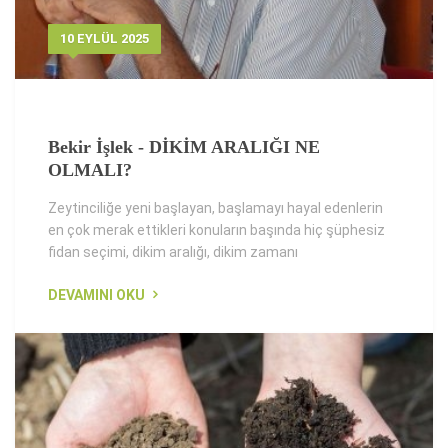
10 EYLÜL 2025
Bekir İşlek - DİKİM ARALIĞI NE
OLMALI?
Zeytinciliğe yeni başlayan, başlamayı hayal edenlerin
en çok merak ettikleri konuların başında hiç şüphesiz
fidan seçimi, dikim aralığı, dikim zamanı
DEVAMINI OKU