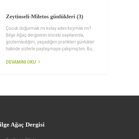
Zeytinseli-Miletos günlükleri (3)
Çocuk doğurmak mı kolay adını koymak mı?
Bilge Ağaç dergisinin önceki sayılarında,
gözlemlediğim, yaşadığım pratikleri günlükler
halinde sizlerle paylaşmaya çalışmıştım. Bu...
DEVAMINI OKU
ilge Ağaç Dergisi