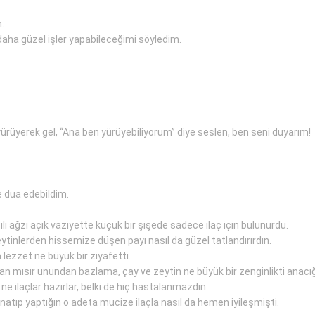
.
daha güzel işler yapabileceğimi söyledim.
rüyerek gel, “Ana ben yürüyebiliyorum” diye seslen, ben seni duyarım!
e dua edebildim.
lı ağzı açık vaziyette küçük bir şişede sadece ilaç için bulunurdu.
ytinlerden hissemize düşen payı nasıl da güzel tatlandırırdın.
ezzet ne büyük bir ziyafetti.
an mısır unundan bazlama, çay ve zeytin ne büyük bir zenginlikti anacı
ne ilaçlar hazırlar, belki de hiç hastalanmazdın.
kaynatıp yaptığın o adeta mucize ilaçla nasıl da hemen iyileşmişti.