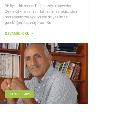
Bir öykü, bir marka Değerli zeytin severler...
Zeytincilik tarihimizin bilinebilmesi açısından
markalarımızın öykülerinin de yazılması
gerektiğini düşünüyorum. Bu..
DEVAMINI OKU
10 EYLÜL 2025