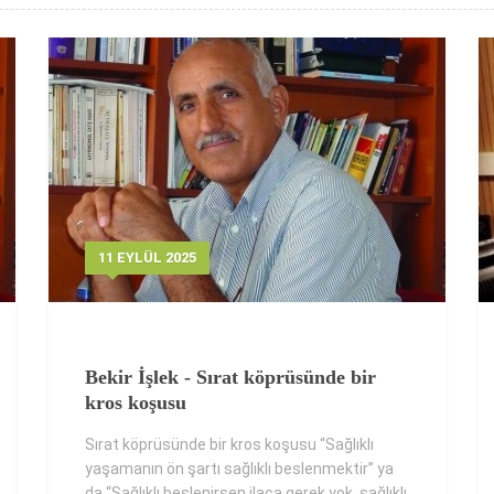
11 EYLÜL 2025
Bekir İşlek - Sırat köprüsünde bir
kros koşusu
Sırat köprüsünde bir kros koşusu “Sağlıklı
yaşamanın ön şartı sağlıklı beslenmektir” ya
da “Sağlıklı beslenirsen ilaca gerek yok, sağlıklı