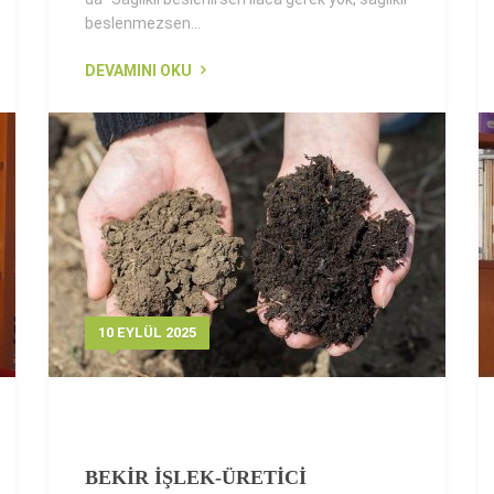
beslenmezsen...
DEVAMINI OKU
10 EYLÜL 2025
BEKİR İŞLEK-ÜRETİCİ