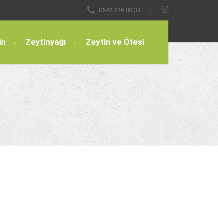
0542 246 88 33
in
Zeytinyağı
Zeytin ve Ötesi