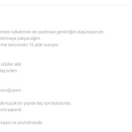
rımızın öykülerinin de yazılması gerektiğini düşünüyorum.
nlatmaya çalışacağım.
rme serüvenim 15 yıldır sürüyor.
ödüller aldı.
laştırdım.
ü çocuğuyum.
e küçük bir şişede ilaç için bulunurdu.
ura yapardı.
i eşsiz ve unutulmazdır.