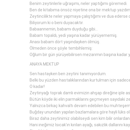
Benim zeytinlerle uğraşımı, neler yaptığımı göremedi.
Ben de kitabıma önsöz niyetine ona bir mektup yazdım
Zeytincilikte neler yapmaya çalıştığımı ve dua ederse 
Biliyorum ki o beni duyacaktır.
Babaannemin, babamı duyduğu gibi…
Babam topaldı, yedi yaşına kadar yürüyememiş.
Anası babam dört yaşındayken ölmüş.
Ölmeden önce şöyle tembihlemiş:
Oğlum bir gün yürüyebilirsen mezarımın başına kadar yü
ANAYA MEKTUP
Sen hastayken ben zeytini tanımıyordum.
Belki bu yüzden hastalıklarından kurtulman için sadec
O kadar!
Zeytinyağı toprak damlı evimizin ahşap direğine iple ası
Bütün köyde iki elin parmaklarını geçmeyen sayıdaki ze
Yalnızca birkaç kahvaltı devam edebilen bu muhteşem l
Buğday unundan yapılan bazlamalara göre hayli lüks ol
Biraz daha zeytinimiz olabilseydi sen kim bilir onlardan 
Hani ineğimiz Isıcak’ın kırılan ayağı, sakızlık dallarını 