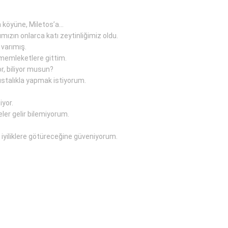
n köyüne, Miletos’a…
mızın onlarca katı zeytinliğimiz oldu.
 varımış.
 memleketlere gittim.
r, biliyor musun?
 ustalıkla yapmak istiyorum.
iyor.
ler gelir bilemiyorum.
 iyiliklere götüreceğine güveniyorum.