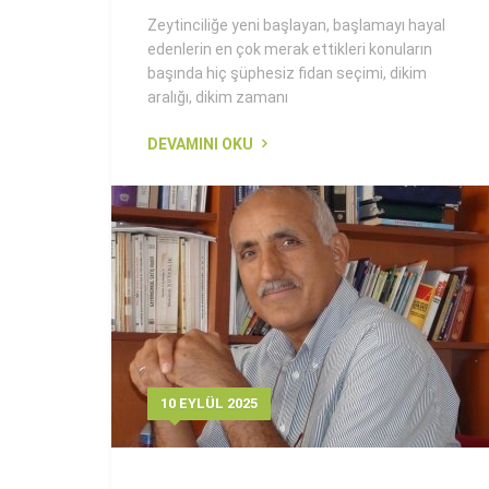
Zeytinciliğe yeni başlayan, başlamayı hayal
edenlerin en çok merak ettikleri konuların
başında hiç şüphesiz fidan seçimi, dikim
aralığı, dikim zamanı
DEVAMINI OKU
10 EYLÜL 2025