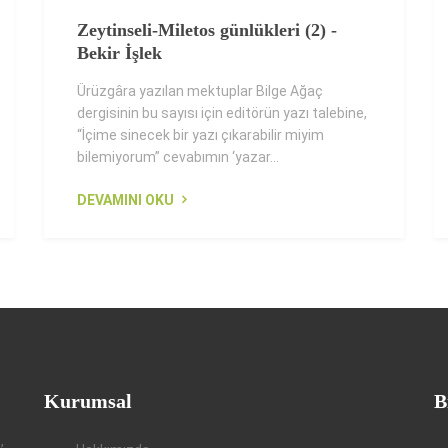
Zeytinseli-Miletos günlükleri (2) -
Bekir İşlek
Ürüzgâra yazılan mektuplar Bilge Ağaç
dergisinin bu sayısı için editörün yazı talebine,
“İçime sinecek bir yazı çıkarabilir miyim
bilemiyorum” cevabımın ‘yazar...
DEVAMINI OKU
Kurumsal
B