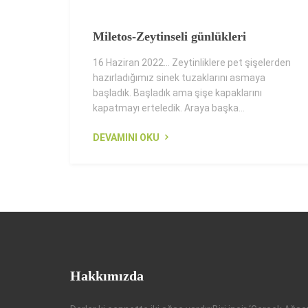
Miletos-Zeytinseli günlükleri
16 Haziran 2022... Zeytinliklere pet şişelerden
hazırladığımız sinek tuzaklarını asmaya
başladık. Başladık ama şişe kapaklarını
kapatmayı erteledik. Araya başka...
DEVAMINI OKU
Hakkımızda