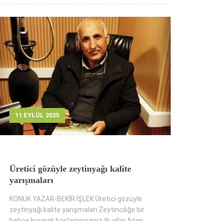
11 EYLÜL 2025
Üretici gözüyle zeytinyağı kalite
yarışmaları
KONUK YAZAR-BEKİR İŞLEK Üretici gözüyle
zeytinyağı kalite yarışmaları Zeytinciliğe bir
bahçe kurarak başlamışsanız ilk yıllar fidan