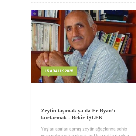
15 ARALIK 2025
Zeytin taşımak ya da Er Ryan’ı
kurtarmak - Bekir İŞLEK
Yaşları asırları aşmış zeytin ağaçlarına sahip
veya onlara yakın olmak, hatta uzakta da olsa