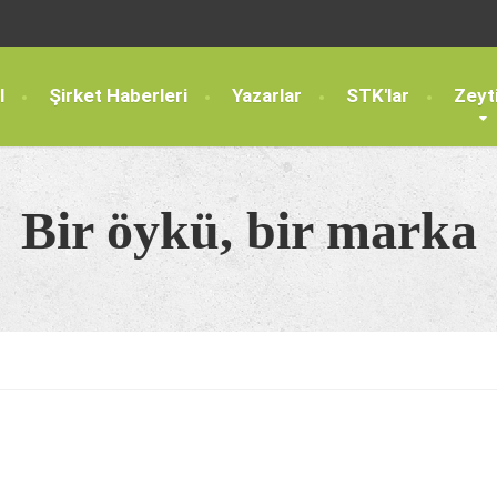
l
Şirket Haberleri
Yazarlar
STK'lar
Zeyt
Bir öykü, bir marka