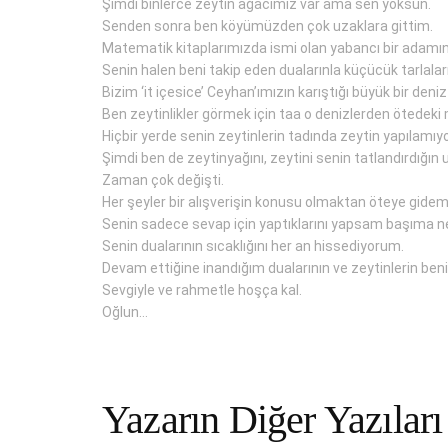
Şimdi binlerce zeytin ağacımız var ama sen yoksun.
Senden sonra ben köyümüzden çok uzaklara gittim.
Matematik kitaplarımızda ismi olan yabancı bir adamı
Senin halen beni takip eden dualarınla küçücük tarlaları
Bizim ‘it içesice’ Ceyhan’ımızın karıştığı büyük bir deniz
Ben zeytinlikler görmek için taa o denizlerden ötedeki
Hiçbir yerde senin zeytinlerin tadında zeytin yapılamıyo
Şimdi ben de zeytinyağını, zeytini senin tatlandırdığın
Zaman çok değişti.
Her şeyler bir alışverişin konusu olmaktan öteye gidem
Senin sadece sevap için yaptıklarını yapsam başıma ne
Senin dualarının sıcaklığını her an hissediyorum.
Devam ettiğine inandığım dualarının ve zeytinlerin beni
Sevgiyle ve rahmetle hoşça kal.
Oğlun…
Yazarın Diğer Yazıları