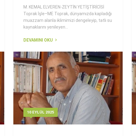
M. KEMAL ELVEREN-ZEYTİN YETİŞTİRİCİSİ
Toprak İşle–ME Toprak, dünyamızda kapladığı
muazzam alanla iklimimizi dengeleyip, tatlı su
kaynaklarını yenileyen...
DEVAMINI OKU
10 EYLÜL 2025