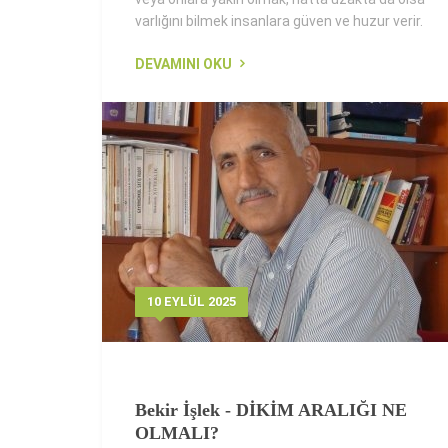
varlığını bilmek insanlara güven ve huzur verir.
DEVAMINI OKU
10 EYLÜL 2025
Bekir İşlek - DİKİM ARALIĞI NE
OLMALI?