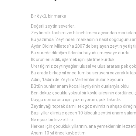
Bir öykü, bir marka
Değerli zeytin severler…
Zeytincilik tarihimizin bilinebilmesi açısından markala
Bu yazımda ‘Zeytinseli’ markasının nasıl doğduğunu a
Aydın Didim Miletos’ta 2007’de başlayan zeytin yetişti
Bu sürede diktiğim fidanlar büyüdü, meyveye durdu.
İlk ürünleri aldık, işlemek için işletme kurduk.
Ürettiğimiz zeytinyağları ulusal ve uluslararası pek çok 
Bu arada birkaç yıl önce tüm bu serüveni yazarak kitap
Adını, ‘Didim’de Zeytini Meltemler Sular’ koydum.
Bütün bunlar anam Koca Hayriye’nin dualarıyla oldu.
Ben dokuz çocuklu yoksul bir köylü ailesinin dördünc
Duygu sömürüsü için yazmıyorum, çok fakirdik.
Zeytinyağı toprak damlı tek göz evimizin ahşap direğind
Bazı yıllar elimize geçen 10 kilocuk zeytini anam salam
Ne eşsiz bir lezzetti o…
Herkes için çocukluk yıllarının, ana yemeklerinin lezzet
Anamı 10 yıl önce kaybettim.