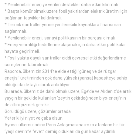
* Yenilenebilir enerjiye verilen destekler daha etkin kılınmalı.
* Başta kömür olmak üzere fosil yakıtlardan elektrik üretimi için
sağlanan teşvikler kaldırılmalı.
* Termik santraller yerine yenilenebilir kaynaklara finansman
sağlanmalı.
* Yenilenebilir enerji, sanayi politikasının bir parçası olmalı.
* Enerji verimliliği hedeflerine ulaşmak için daha etkin politikalar
hayata geçirilmeli.
* Fosil yakıta dayalı santraller ciddi çevresel etki değerlendirme
süreçlerine tabii olmalı.
Raporda, ülkemizin 2014’te elde ettiği ‘güneş ve de rüzgar
enerjisi’ üretiminden çok daha yüksek (şansa) kapasiteye sahip
olduğu da detaylı olarak anlatılıyor.
Bu arada, ülkemiz de dahil olmak üzere, Ege’de ve Akdeniz’de artık
yaygın bir şekilde kullanılan ‘zeytin çekirdeğinden biyo-enerji’nin
de altını çizmek gerekir.
Görüldüğü üzere, çözümler ortada.
Yeter ki iyi niyet ve çaba olsun.
Ayrıca, ülkemiz adına Paris Anlaşması’na imza atanların bir tür
‘yeşil devrim’e “evet” demiş oldukları da gün kadar aydınlık.