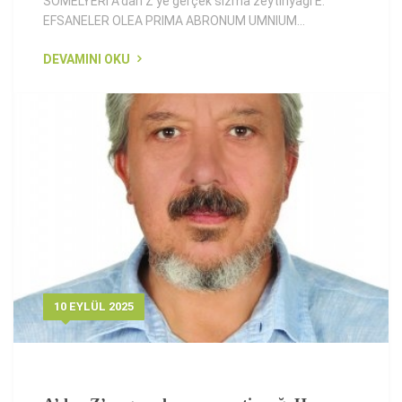
SOMELYERİ A’dan Z’ye gerçek sızma zeytinyağı E:
EFSANELER OLEA PRIMA ABRONUM UMNIUM...
DEVAMINI OKU
10 EYLÜL 2025