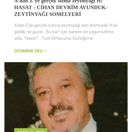
A’dan Z’ye gerçek sızma zeytinyağı H:
HASAT - CİHAN DEVRİM AVUNDUK-
ZEYTİNYAĞI SOMELYERİ
A’dan Z’ye gerçek sızma zeytinyağı yazı dizimizde ‘H’ye
geldik, ne güzel... Bu harf için sanırım en uygun kelime
oldu: “Hasat”... Türk Dil Kurumu Sözlüğü’ne...
DEVAMINI OKU