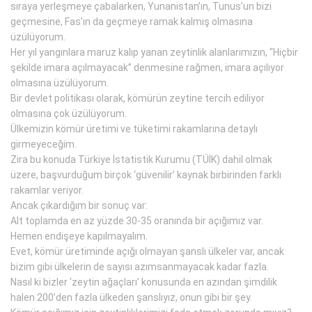
sıraya yerleşmeye çabalarken, Yunanistan’ın, Tunus’un bizi
geçmesine, Fas’ın da geçmeye ramak kalmış olmasına
üzülüyorum.
Her yıl yangınlara maruz kalıp yanan zeytinlik alanlarımızın, “Hiçbir
şekilde imara açılmayacak” denmesine rağmen, imara açılıyor
olmasına üzülüyorum.
Bir devlet politikası olarak, kömürün zeytine tercih ediliyor
olmasına çok üzülüyorum.
Ülkemizin kömür üretimi ve tüketimi rakamlarına detaylı
girmeyeceğim.
Zira bu konuda Türkiye İstatistik Kurumu (TÜİK) dahil olmak
üzere, başvurduğum birçok ‘güvenilir’ kaynak birbirinden farklı
rakamlar veriyor.
Ancak çıkardığım bir sonuç var:
Alt toplamda en az yüzde 30-35 oranında bir açığımız var.
Hemen endişeye kapılmayalım.
Evet, kömür üretiminde açığı olmayan şanslı ülkeler var, ancak
bizim gibi ülkelerin de sayısı azımsanmayacak kadar fazla.
Nasıl ki bizler ‘zeytin ağaçları’ konusunda en azından şimdilik
halen 200’den fazla ülkeden şanslıyız, onun gibi bir şey.