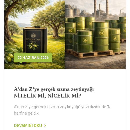
22 HAZIRAN 2026
A’dan Z’ye gerçek sızma zeytinyağı
NİTELİK Mİ, NİCELİK Mİ?
A’dan Z’ye gerçek sızma zeytinyağı” yazı dizisinde ‘N’
harfine geldik.
DEVAMINI OKU