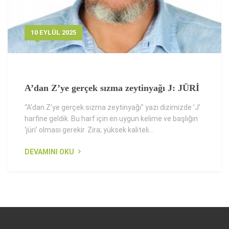
10 EYLÜL 2025
A’dan Z’ye gerçek sızma zeytinyağı J: JÜRİ
“A’dan Z’ye gerçek sızma zeytinyağı” yazı dizimizde ’J’
harfine geldik. Bu harf için en uygun kelime ve başlığın
‘jüri’ olması gerekir. Zira; yüksek kaliteli...
DEVAMINI OKU