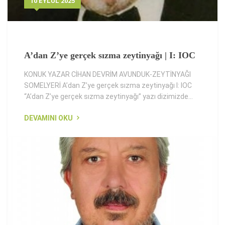
10 EYLÜL 2025
A’dan Z’ye gerçek sızma zeytinyağı | I: IOC
KONUK YAZAR CİHAN DEVRİM AVUNDUK-ZEYTİNYAĞI
SOMELYERİ A’dan Z’ye gerçek sızma zeytinyağı I: IOC
“A’dan Z’ye gerçek sızma zeytinyağı” yazı dizimizde...
DEVAMINI OKU