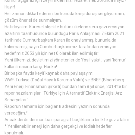
Kömür açığımız için zeytinliklerimizi feda etmek zorunda mıyız?
Hayır!
Her zaman dikkat ederim, bir konuda karşı duruş sergiliyorsam,
çözüm önerisi de sunmalıyım.
Hatırlayalım: Küresel ölçekte bütün ülkelerin sera gazı emisyon
azaltımı taahhüdünde bulunduğu Paris Anlaşması 7 Ekim 2021
tarihinde Cumhurbaşkanı Kararı ile onaylanmış, bununla da
kalınmamış, sayın Cumhurbaşkanımız tarafından emisyon
hedefimiz 2053 yılı için net 0 olarak ilan edilmiştir.¹
Yani ülkemizi, devletimizi yönetenler de ‘fosil yakıt’, yani ‘kömür’
kullanılmasına karşı. Harika!
Bir başka fayda keyif kaynak daha paylaşayım:
WWF-Türkiye (Doğal Hayatı Koruma Vakfı) ve BNEF (Bloomberg
Yeni Enerji Finansman Şirketi) bundan tam 8 yıl önce, 2014’te bir
rapor hazırlamışlar: ‘Türkiye İçin Alternatif Elektrik Enerjisi Arz
Senaryoları.’
Raporun tamamı için bağlantı adresini yazının sonunda
vereceğim.²
Ancak derde derman bazı paragraf başlıklarına birlikte göz atalım:
* Yenilenebilir enerji için daha gerçekçi ve iddialı hedefler
konulmalı.