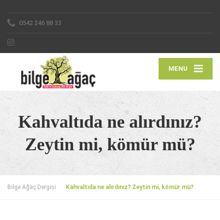
0542 246 88 33
MENU
Kahvaltıda ne alırdınız?
Zeytin mi, kömür mü?
Bilge Ağaç Dergisi
Kahvaltıda ne alırdınız? Zeytin mi, kömür mü?