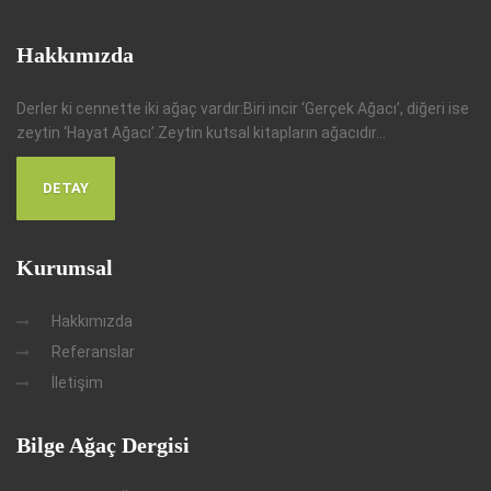
Hakkımızda
Derler ki cennette iki ağaç vardır:Biri incir ‘Gerçek Ağacı’, diğeri ise
zeytin ‘Hayat Ağacı’.Zeytin kutsal kitapların ağacıdır...
DETAY
Kurumsal
Hakkımızda
Referanslar
İletişim
Bilge Ağaç Dergisi