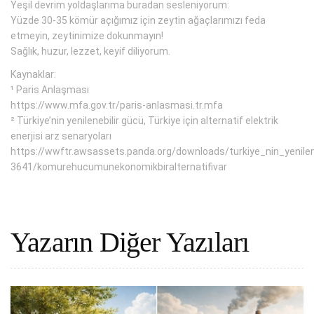
Yeşil devrim yoldaşlarıma buradan sesleniyorum:
Yüzde 30-35 kömür açığımız için zeytin ağaçlarımızı feda
etmeyin, zeytinimize dokunmayın!
Sağlık, huzur, lezzet, keyif diliyorum.
Kaynaklar:
¹ Paris Anlaşması
https://www.mfa.gov.tr/paris-anlasmasi.tr.mfa
² Türkiye’nin yenilenebilir gücü, Türkiye için alternatif elektrik
enerjisi arz senaryoları
https://wwftr.awsassets.panda.org/downloads/turkiye_nin_yenilen
3641/komurehucumunekonomikbiralternatifivar
Yazarın Diğer Yazıları