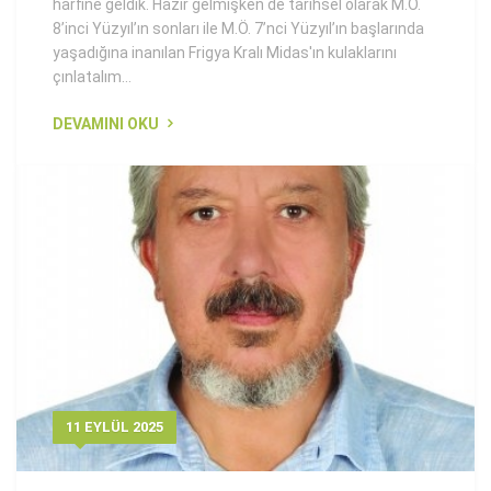
harfine geldik. Hazır gelmişken de tarihsel olarak M.Ö.
8’inci Yüzyıl’ın sonları ile M.Ö. 7’nci Yüzyıl’ın başlarında
yaşadığına inanılan Frigya Kralı Midas'ın kulaklarını
çınlatalım…
DEVAMINI OKU
11 EYLÜL 2025