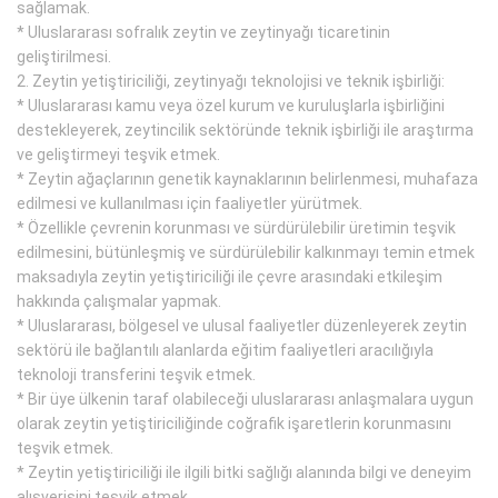
sağlamak.
* Uluslararası sofralık zeytin ve zeytinyağı ticaretinin
geliştirilmesi.
2. Zeytin yetiştiriciliği, zeytinyağı teknolojisi ve teknik işbirliği:
* Uluslararası kamu veya özel kurum ve kuruluşlarla işbirliğini
destekleyerek, zeytincilik sektöründe teknik işbirliği ile araştırma
ve geliştirmeyi teşvik etmek.
* Zeytin ağaçlarının genetik kaynaklarının belirlenmesi, muhafaza
edilmesi ve kullanılması için faaliyetler yürütmek.
* Özellikle çevrenin korunması ve sürdürülebilir üretimin teşvik
edilmesini, bütünleşmiş ve sürdürülebilir kalkınmayı temin etmek
maksadıyla zeytin yetiştiriciliği ile çevre arasındaki etkileşim
hakkında çalışmalar yapmak.
* Uluslararası, bölgesel ve ulusal faaliyetler düzenleyerek zeytin
sektörü ile bağlantılı alanlarda eğitim faaliyetleri aracılığıyla
teknoloji transferini teşvik etmek.
* Bir üye ülkenin taraf olabileceği uluslararası anlaşmalara uygun
olarak zeytin yetiştiriciliğinde coğrafik işaretlerin korunmasını
teşvik etmek.
* Zeytin yetiştiriciliği ile ilgili bitki sağlığı alanında bilgi ve deneyim
alışverişini teşvik etmek.