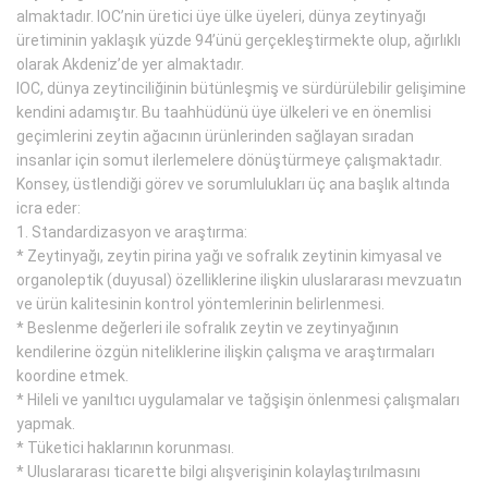
almaktadır. IOC’nin üretici üye ülke üyeleri, dünya zeytinyağı
üretiminin yaklaşık yüzde 94’ünü gerçekleştirmekte olup, ağırlıklı
olarak Akdeniz’de yer almaktadır.
IOC, dünya zeytinciliğinin bütünleşmiş ve sürdürülebilir gelişimine
kendini adamıştır. Bu taahhüdünü üye ülkeleri ve en önemlisi
geçimlerini zeytin ağacının ürünlerinden sağlayan sıradan
insanlar için somut ilerlemelere dönüştürmeye çalışmaktadır.
Konsey, üstlendiği görev ve sorumlulukları üç ana başlık altında
icra eder:
1. Standardizasyon ve araştırma:
* Zeytinyağı, zeytin pirina yağı ve sofralık zeytinin kimyasal ve
organoleptik (duyusal) özelliklerine ilişkin uluslararası mevzuatın
ve ürün kalitesinin kontrol yöntemlerinin belirlenmesi.
* Beslenme değerleri ile sofralık zeytin ve zeytinyağının
kendilerine özgün niteliklerine ilişkin çalışma ve araştırmaları
koordine etmek.
* Hileli ve yanıltıcı uygulamalar ve tağşişin önlenmesi çalışmaları
yapmak.
* Tüketici haklarının korunması.
* Uluslararası ticarette bilgi alışverişinin kolaylaştırılmasını