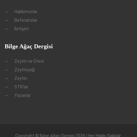
Hakkımızda
Referanslar
İletişim
Bilge Ağaç Dergisi
Zeytin ve Ötesi
Zeytinyağı
Zeytin
STK'lar
Yazarlar
Copyright © Bilge Ağaç Dergisi 2026 | Her Hakkı Saklıdır.