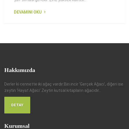
DEVAMINI OKU
Hakkımızda
Derler ki cennette iki ağaç vardır:Biri incir ‘Gerçek Ağacı’, diğeri ise
zeytin ‘Hayat Ağacı’.Zeytin kutsal kitapların ağacıdır...
DETAY
Kurumsal