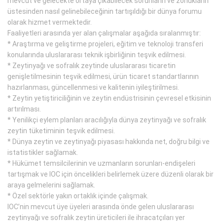
mevcut ve gelecekte ortaya çıkabilecek sorunların ve zorlukların
üstesinden nasıl gelinebileceğinin tartışıldığı bir dünya forumu
olarak hizmet vermektedir.
Faaliyetleri arasında yer alan çalışmalar aşağıda sıralanmıştır:
* Araştırma ve geliştirme projeleri, eğitim ve teknoloji transferi
konularında uluslararası teknik işbirliğinin teşvik edilmesi.
* Zeytinyağı ve sofralık zeytinde uluslararası ticaretin
genişletilmesinin teşvik edilmesi, ürün ticaret standartlarının
hazırlanması, güncellenmesi ve kalitenin iyileştirilmesi.
* Zeytin yetiştiriciliğinin ve zeytin endüstrisinin çevresel etkisinin
artırılması.
* Yenilikçi eylem planları aracılığıyla dünya zeytinyağı ve sofralık
zeytin tüketiminin teşvik edilmesi.
* Dünya zeytin ve zeytinyağı piyasası hakkında net, doğru bilgi ve
istatistikler sağlamak.
* Hükümet temsilcilerinin ve uzmanların sorunları-endişeleri
tartışmak ve IOC için öncelikleri belirlemek üzere düzenli olarak bir
araya gelmelerini sağlamak.
* Özel sektörle yakın ortaklık içinde çalışmak.
IOC’nin mevcut üye üyeleri arasında önde gelen uluslararası
zeytinyağı ve sofralık zeytin üreticileri ile ihracatçıları yer