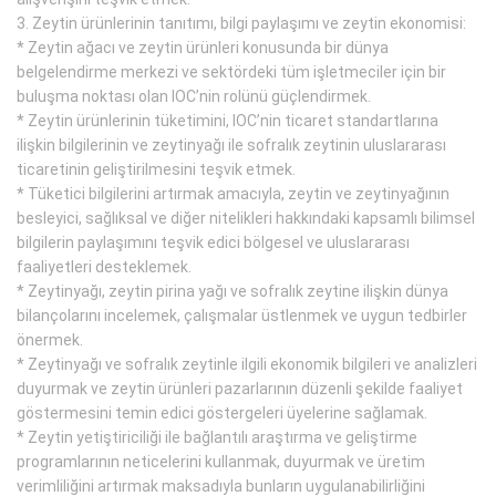
3. Zeytin ürünlerinin tanıtımı, bilgi paylaşımı ve zeytin ekonomisi:
* Zeytin ağacı ve zeytin ürünleri konusunda bir dünya
belgelendirme merkezi ve sektördeki tüm işletmeciler için bir
buluşma noktası olan IOC’nin rolünü güçlendirmek.
* Zeytin ürünlerinin tüketimini, IOC’nin ticaret standartlarına
ilişkin bilgilerinin ve zeytinyağı ile sofralık zeytinin uluslararası
ticaretinin geliştirilmesini teşvik etmek.
* Tüketici bilgilerini artırmak amacıyla, zeytin ve zeytinyağının
besleyici, sağlıksal ve diğer nitelikleri hakkındaki kapsamlı bilimsel
bilgilerin paylaşımını teşvik edici bölgesel ve uluslararası
faaliyetleri desteklemek.
* Zeytinyağı, zeytin pirina yağı ve sofralık zeytine ilişkin dünya
bilançolarını incelemek, çalışmalar üstlenmek ve uygun tedbirler
önermek.
* Zeytinyağı ve sofralık zeytinle ilgili ekonomik bilgileri ve analizleri
duyurmak ve zeytin ürünleri pazarlarının düzenli şekilde faaliyet
göstermesini temin edici göstergeleri üyelerine sağlamak.
* Zeytin yetiştiriciliği ile bağlantılı araştırma ve geliştirme
programlarının neticelerini kullanmak, duyurmak ve üretim
verimliliğini artırmak maksadıyla bunların uygulanabilirliğini