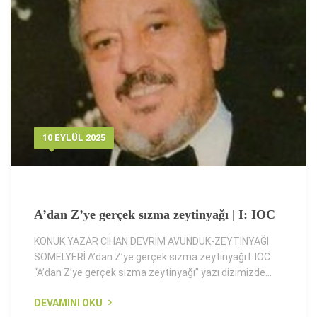
10 EYLÜL 2025
A’dan Z’ye gerçek sızma zeytinyağı | I: IOC
KONUK YAZAR CİHAN DEVRİM AVUNDUK-ZEYTİNYAĞI
SOMELYERİ A’dan Z’ye gerçek sızma zeytinyağı I: IOC
“A’dan Z’ye gerçek sızma zeytinyağı” yazı dizimizde...
DEVAMINI OKU