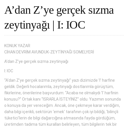
A’dan Z’ye gerçek sızma
zeytinyağı | I: IOC
KONUK YAZAR
CİHAN DEVRİM AVUNDUK-ZEYTİNYAĞI SOMELYERİ
A’dan Z’ye gerçek sızma zeytinyağı
I: IOC
“A’dan Z’ye gerçek sızma zeytinyağı” yazı dizimizde ’I’ harfine
geldik. Değerli hocalarımla, zeytinyağı dostlarımla görüştüm,
fikirlerine, önerilerine başvurdum: “Acaba ne olmalıydı ‘I’ harfinin
konusu?” Ortak kanı “ISRARLA İSTEYİNİZ” oldu. Yazımın sonunda
o konuya da yer vereceğim. Ancak, öne çekmeye karar verdiğim,
daha bilgi içerikli, sektörün ‘emek’ tarafının çok iyi bildiği, ‘bilinçli
tüketici’lerin de bilgi dağarcığına atmasında fayda gördüğüm,
üretimden tadıma tüm kuralları belirleyen, tüm bilgilerin tek bir