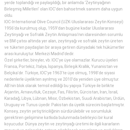
yerde toplandığı ve paylaşıldığı, bir anlamda ‘Zeytinyağının
Birleşmiş Milletleri’ olan IOC’den bahsetmek sanırım daha uygun
oldu.
IOC-International Olive Council (UZK-Uluslararası Zeytin Konseyi)
1956’da kurulmuş olup, 1959’dan bugüne kadar Uluslararası
Zeytinyağı ve Sofralık Zeytin Anlaşması’nın idaresinden sorumlu
ve BM çatısı altında yer alan, zeytinyağı ve sofralık zeytin üreten
ve tüketen paydaşları bir araya getiren dünyadaki tek hükümetler
arası kuruluştur. Merkezi Madrid’dedir.
Özel şirketler, bireyler, vb. IOC’ye üye olamazlar. Kurucu üyeleri
Fransa, Portekiz, İtalya, İspanya, Birleşik Krallık, Yunanistan ve
Belçika’dır. Türkiye, IOC’ye 1963’te üye olmuş, 1998’de siyasi
nedenlerle üyelikten ayrılmış ve 2010’da yeniden üye olmuştur.
AB’nin blok olarak temsil edildiği bu yapıya Türkiye ile birlikte
Arjantin, Arnavutluk, Cezayir, Fas, Filistin, Gürcistan, İran, İsrail,
Karadağ, Libya, Lübnan, Mısır, Özbekistan, Suudi Arabistan, Ürdün,
Uruguay ve Tunus üyedir. Pakistan da üyelik sürecini başlatmıştır.
Konsey, zeytin yetiştiriciliğinin sürdürülebilir ve sorumluluk
gerektiren gelişimine katkıda bulunmada belirleyici bir kural
koyucudur. Dünya zeytin ve zeytinyağı üretimi ile ilgili kararların