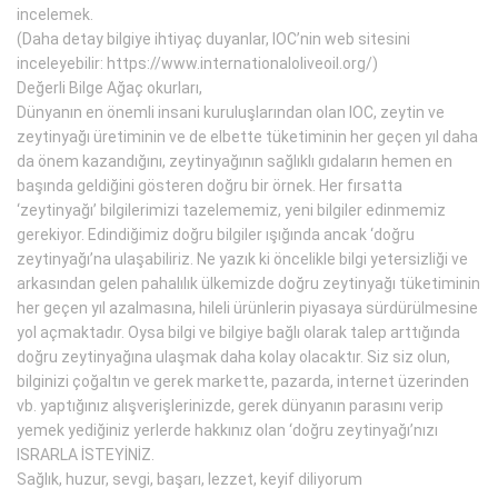
incelemek.
(Daha detay bilgiye ihtiyaç duyanlar, IOC’nin web sitesini
inceleyebilir: https://www.internationaloliveoil.org/)
Değerli Bilge Ağaç okurları,
Dünyanın en önemli insani kuruluşlarından olan IOC, zeytin ve
zeytinyağı üretiminin ve de elbette tüketiminin her geçen yıl daha
da önem kazandığını, zeytinyağının sağlıklı gıdaların hemen en
başında geldiğini gösteren doğru bir örnek. Her fırsatta
‘zeytinyağı’ bilgilerimizi tazelememiz, yeni bilgiler edinmemiz
gerekiyor. Edindiğimiz doğru bilgiler ışığında ancak ‘doğru
zeytinyağı’na ulaşabiliriz. Ne yazık ki öncelikle bilgi yetersizliği ve
arkasından gelen pahalılık ülkemizde doğru zeytinyağı tüketiminin
her geçen yıl azalmasına, hileli ürünlerin piyasaya sürdürülmesine
yol açmaktadır. Oysa bilgi ve bilgiye bağlı olarak talep arttığında
doğru zeytinyağına ulaşmak daha kolay olacaktır. Siz siz olun,
bilginizi çoğaltın ve gerek markette, pazarda, internet üzerinden
vb. yaptığınız alışverişlerinizde, gerek dünyanın parasını verip
yemek yediğiniz yerlerde hakkınız olan ‘doğru zeytinyağı’nızı
ISRARLA İSTEYİNİZ.
Sağlık, huzur, sevgi, başarı, lezzet, keyif diliyorum