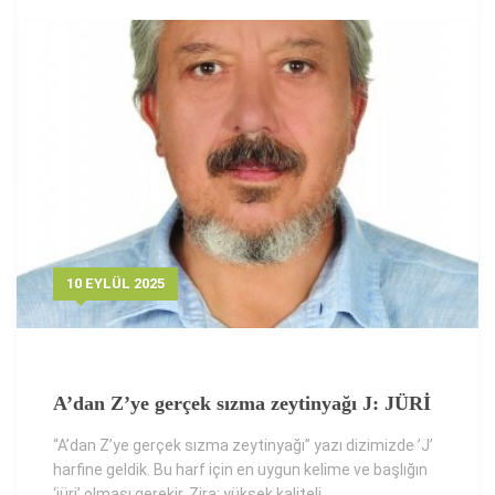
10 EYLÜL 2025
A’dan Z’ye gerçek sızma zeytinyağı J: JÜRİ
“A’dan Z’ye gerçek sızma zeytinyağı” yazı dizimizde ’J’
harfine geldik. Bu harf için en uygun kelime ve başlığın
‘jüri’ olması gerekir. Zira; yüksek kaliteli...