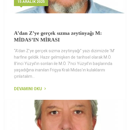
15 ARALIK 2025
A’dan Z’ye gerçek sızma zeytinyağı M:
MİDAS’IN MİRASI
“A’dan Z’ye gerçek sızma zeytinyağı” yazı dizimizde ’M’
harfine geldik. Hazır gelmişken de tarihsel olarak M.Ö.
8’inci Yüzyıl’ın sonları ile M.Ö. 7’nci Yüzyıl’ın başlarında
yaşadığına inanılan Frigya Kralı Midas'ın kulaklarını
çınlatalım…
DEVAMINI OKU