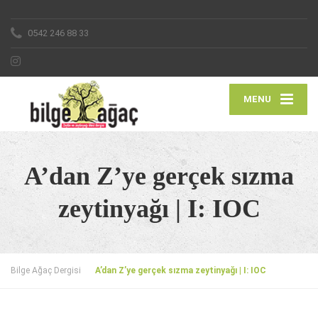
0542 246 88 33
MENU
A’dan Z’ye gerçek sızma
zeytinyağı | I: IOC
Bilge Ağaç Dergisi
A’dan Z’ye gerçek sızma zeytinyağı | I: IOC