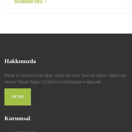
DEVAMINI OKU
Hakkımızda
Derler ki cennette iki ağaç vardır:Biri incir ‘Gerçek Ağacı’, diğeri ise
zeytin ‘Hayat Ağacı’.Zeytin kutsal kitapların ağacıdır...
DETAY
Kurumsal