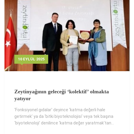
10 EYLÜL 2025
Zeytinyağının geleceği ‘kolektif’ olmakta
yatıyor
‘Fonksiyonel gıdalar’ deyince ‘katma değerli hale
getirmek’ ya da ‘bitki biyoteknolojisi’ veya tek başına
‘biyoteknoloji’ denilince ‘katma değer yaratmak’tan...