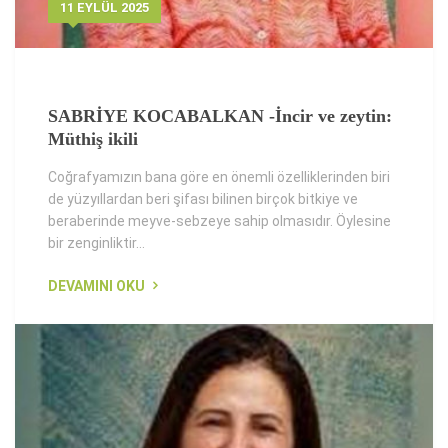
11 EYLÜL 2025
SABRİYE KOCABALKAN -İncir ve zeytin:
Müthiş ikili
Coğrafyamızın bana göre en önemli özelliklerinden biri
de yüzyıllardan beri şifası bilinen birçok bitkiye ve
beraberinde meyve-sebzeye sahip olmasıdır. Öylesine
bir zenginliktir...
DEVAMINI OKU