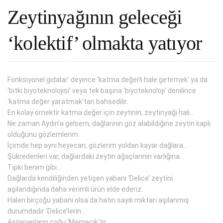
Zeytinyağının geleceği
‘kolektif’ olmakta yatıyor
Fonksiyonel gıdalar’ deyince ‘katma değerli hale getirmek’ ya da
‘bitki biyoteknolojisi’ veya tek başına ‘biyoteknoloji’ denilince
‘katma değer yaratmak’tan bahsedilir.
En kolay örnektir katma değer için zeytinin, zeytinyağı hali…
Ne zaman Aydın’a gelsem, dağlarının göz alabildiğine zeytin kaplı
olduğunu gözlemlerim.
İçimde hep aynı heyecan, gözlerim yoldan kayar dağlara…
Şükredenleri var, dağlardaki zeytin ağaçlarının varlığına…
Tıpkı benim gibi…
Dağlarda kendiliğinden yetişen yabani ‘Delice’ zeytini
aşılandığında daha verimli ürün elde ederiz.
Halen birçoğu yabani olsa da hatırı sayılı miktarı aşılanmış
durumdadır ‘Delice’lerin…
Aşılananların çoğu ‘Memecik’tir.