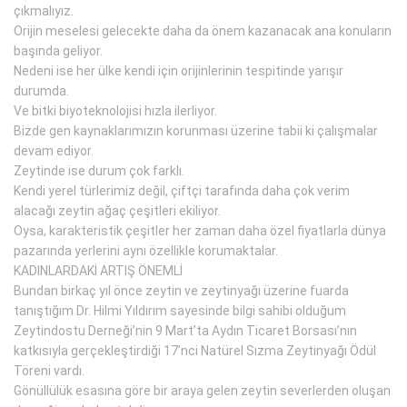
çıkmalıyız.
Orijin meselesi gelecekte daha da önem kazanacak ana konuların
başında geliyor.
Nedeni ise her ülke kendi için orijinlerinin tespitinde yarışır
durumda.
Ve bitki biyoteknolojisi hızla ilerliyor.
Bizde gen kaynaklarımızın korunması üzerine tabii ki çalışmalar
devam ediyor.
Zeytinde ise durum çok farklı.
Kendi yerel türlerimiz değil, çiftçi tarafında daha çok verim
alacağı zeytin ağaç çeşitleri ekiliyor.
Oysa, karakteristik çeşitler her zaman daha özel fiyatlarla dünya
pazarında yerlerini aynı özellikle korumaktalar.
KADINLARDAKİ ARTIŞ ÖNEMLİ
Bundan birkaç yıl önce zeytin ve zeytinyağı üzerine fuarda
tanıştığım Dr. Hilmi Yıldırım sayesinde bilgi sahibi olduğum
Zeytindostu Derneği’nin 9 Mart’ta Aydın Ticaret Borsası’nın
katkısıyla gerçekleştirdiği 17’nci Natürel Sızma Zeytinyağı Ödül
Töreni vardı.
Gönüllülük esasına göre bir araya gelen zeytin severlerden oluşan