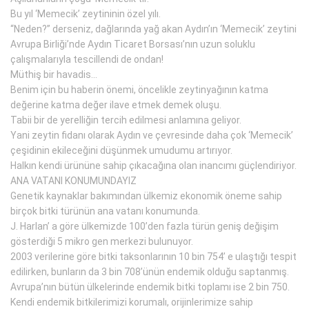
Bu yıl ‘Memecik’ zeytininin özel yılı.
“Neden?” derseniz, dağlarında yağ akan Aydın’ın ‘Memecik’ zeytini
Avrupa Birliği’nde Aydın Ticaret Borsası’nın uzun soluklu
çalışmalarıyla tescillendi de ondan!
Müthiş bir havadis…
Benim için bu haberin önemi, öncelikle zeytinyağının katma
değerine katma değer ilave etmek demek oluşu.
Tabii bir de yerelliğin tercih edilmesi anlamına geliyor.
Yani zeytin fidanı olarak Aydın ve çevresinde daha çok ‘Memecik’
çeşidinin ekileceğini düşünmek umudumu artırıyor.
Halkın kendi ürününe sahip çıkacağına olan inancımı güçlendiriyor.
ANA VATANI KONUMUNDAYIZ
Genetik kaynaklar bakımından ülkemiz ekonomik öneme sahip
birçok bitki türünün ana vatanı konumunda.
J. Harlan’ a göre ülkemizde 100’den fazla türün geniş değişim
gösterdiği 5 mikro gen merkezi bulunuyor.
2003 verilerine göre bitki taksonlarının 10 bin 754’ e ulaştığı tespit
edilirken, bunların da 3 bin 708’ünün endemik olduğu saptanmış.
Avrupa’nın bütün ülkelerinde endemik bitki toplamı ise 2 bin 750.
Kendi endemik bitkilerimizi korumalı, orijinlerimize sahip