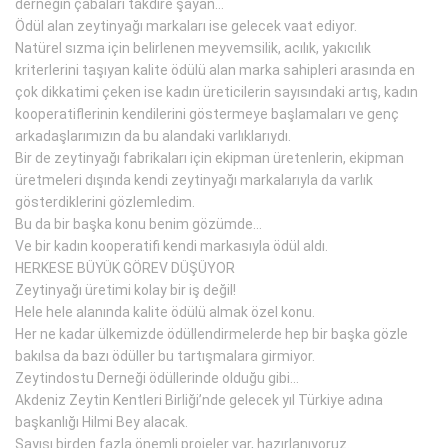
derneğin çabaları takdire şayan…
Ödül alan zeytinyağı markaları ise gelecek vaat ediyor.
Natürel sızma için belirlenen meyvemsilik, acılık, yakıcılık
kriterlerini taşıyan kalite ödülü alan marka sahipleri arasında en
çok dikkatimi çeken ise kadın üreticilerin sayısındaki artış, kadın
kooperatiflerinin kendilerini göstermeye başlamaları ve genç
arkadaşlarımızın da bu alandaki varlıklarıydı.
Bir de zeytinyağı fabrikaları için ekipman üretenlerin, ekipman
üretmeleri dışında kendi zeytinyağı markalarıyla da varlık
gösterdiklerini gözlemledim.
Bu da bir başka konu benim gözümde…
Ve bir kadın kooperatifi kendi markasıyla ödül aldı.
HERKESE BÜYÜK GÖREV DÜŞÜYOR
Zeytinyağı üretimi kolay bir iş değil!
Hele hele alanında kalite ödülü almak özel konu.
Her ne kadar ülkemizde ödüllendirmelerde hep bir başka gözle
bakılsa da bazı ödüller bu tartışmalara girmiyor.
Zeytindostu Derneği ödüllerinde olduğu gibi…
Akdeniz Zeytin Kentleri Birliği’nde gelecek yıl Türkiye adına
başkanlığı Hilmi Bey alacak.
Sayısı birden fazla önemli projeler var, hazırlanıyoruz.