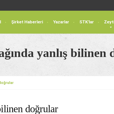
l
Şirket Haberleri
Yazarlar
STK'lar
Zeyt
ağında yanlış bilinen 
 doğrular
ilinen doğrular