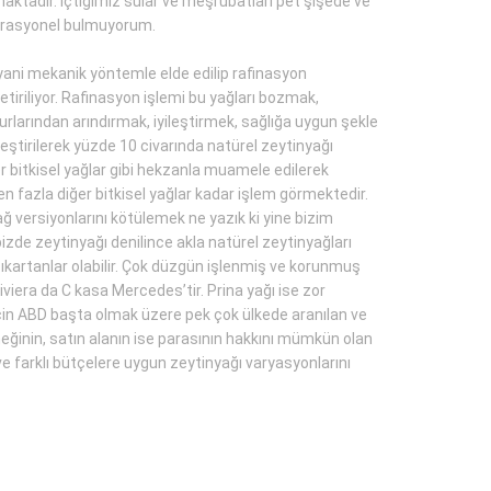
maktadır. İçtiğimiz sular ve meşrubatları pet şişede ve
yi rasyonel bulmuyorum.
, yani mekanik yöntemle elde edilip rafinasyon
tiriliyor. Rafinasyon işlemi bu yağları bozmak,
urlarından arındırmak, iyileştirmek, sağlığa uygun şekle
eştirilerek yüzde 10 civarında natürel zeytinyağı
er bitkisel yağlar gibi hekzanla muamele edilerek
e en fazla diğer bitkisel yağlar kadar işlem görmektedir.
ğ versiyonlarını kötülemek ne yazık ki yine bizim
bizde zeytinyağı denilince akla natürel zeytinyağları
ı çıkartanlar olabilir. Çok düzgün işlenmiş ve korunmuş
viera da C kasa Mercedes’tir. Prina yağı ise zor
u için ABD başta olmak üzere pek çok ülkede aranılan ve
meğinin, satın alanın ise parasının hakkını mümkün olan
rı ve farklı bütçelere uygun zeytinyağı varyasyonlarını