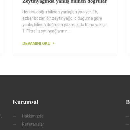
Zeytinyağında yanlış bilinen doğrular
Herkes doğru bilinen yanlışları yazıyor. Eh,
ezber bozan bir zeytinyağcı olduğuma göre
yanlış bilinen doğruları yazmak da bana yakışır.
1. Filtreli zeytinyağlarının...
DEVAMINI OKU
Kurumsal
B
’,
Hakkımızda
Referanslar