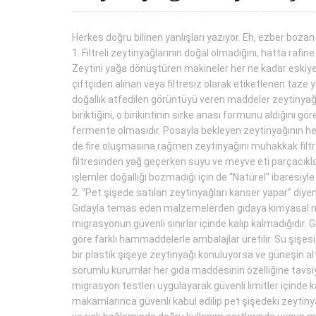
Herkes doğru bilinen yanlışları yazıyor. Eh, ezber boza
1. Filtreli zeytinyağlarının doğal olmadığını, hatta rafine
Zeytini yağa dönüştüren makineler her ne kadar eskiye g
çiftçiden alınan veya filtresiz olarak etiketlenen taze
doğallık atfedilen görüntüyü veren maddeler zeytinyağı
biriktiğini, o birikintinin sirke anası formunu aldığın
fermente olmasıdır. Posayla bekleyen zeytinyağının he
de fire oluşmasına rağmen zeytinyağını muhakkak filtre
filtresinden yağ geçerken suyu ve meyve eti parçacıklar
işlemler doğallığı bozmadığı için de “Natürel” ibaresiyle
2. “Pet şişede satılan zeytinyağları kanser yapar” diyenle
Gıdayla temas eden malzemelerden gıdaya kimyasal mad
migrasyonun güvenli sınırlar içinde kalıp kalmadığıdır. 
göre farklı hammaddelerle ambalajlar üretilir. Su şişesi
bir plastik şişeye zeytinyağı konuluyorsa ve güneşin a
sorumlu kurumlar her gıda maddesinin özelliğine tavsiy
migrasyon testleri uygulayarak güvenli limitler içinde 
makamlarınca güvenli kabul edilip pet şişedeki zeytiny