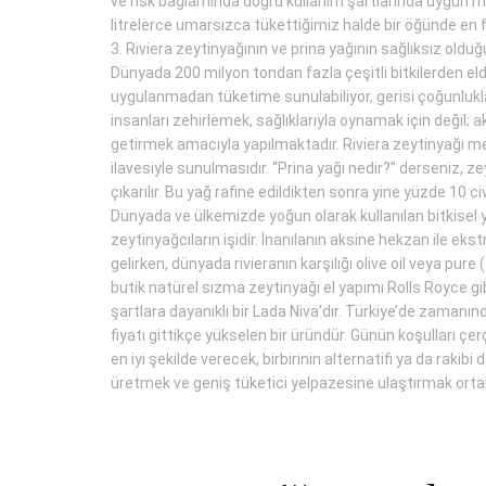
ve risk bağlamında doğru kullanım şartlarında uygun mali
litrelerce umarsızca tükettiğimiz halde bir öğünde en 
3. Riviera zeytinyağının ve prina yağının sağlıksız olduğ
Dünyada 200 milyon tondan fazla çeşitli bitkilerden elde
uygulanmadan tüketime sunulabiliyor, gerisi çoğunlukla 
insanları zehirlemek, sağlıklarıyla oynamak için değil;
getirmek amacıyla yapılmaktadır. Riviera zeytinyağı mek
ilavesiyle sunulmasıdır. “Prina yağı nedir?” derseniz, 
çıkarılır. Bu yağ rafine edildikten sonra yine yüzde 10 ci
Dünyada ve ülkemizde yoğun olarak kullanılan bitkisel y
zeytinyağcıların işidir. İnanılanın aksine hekzan ile ek
gelirken, dünyada rivieranın karşılığı olive oil veya pu
butik natürel sızma zeytinyağı el yapımı Rolls Royce gi
şartlara dayanıklı bir Lada Niva’dır. Türkiye’de zamanı
fiyatı gittikçe yükselen bir üründür. Günün koşulları ç
en iyi şekilde verecek, birbirinin alternatifi ya da rakib
üretmek ve geniş tüketici yelpazesine ulaştırmak orta