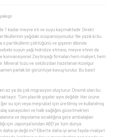
akışır.
üzde 1 kadar meyve eti ve suyu kaçmaktadır. Direkt
rtiküllerinin yağdaki süspansiyonudur. Ne yazık ki bu
a o partiküllerin çöktüğünü ve şişenin dibinde
n sebebi suyun yağı hidrolize etmesi, meyve etinin de
le konvansiyonel Zeytinyağı firmaları hem maliyet, hem
. Mineral tozu ve selülozdan hazırlanan kizelgur
amamen parlak bir görüntüye kavuşturulur. Bu basit
i az ya da çok migrasyon oluşturur. Önemli olan bu
aktayız. Tüm plastik şişeler aynı değildir. Her ürüne
Eğer su için veya meşrubat için üretilmiş ve kullanılmış
laj sanayicileri ve halk sağlığını gözetmekten
alanına ve depolama sıcaklığına göre ambalajları
ildiği için Japonya’sından ABD’ye tüm dünya
 daha iyi değil mi? Elbette daha iyi ama fayda-maliyet