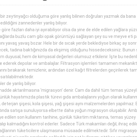
n bir zeytinyağcı olduğuma göre yanlış bilinen doğruları yazmak da bana y
 edildiğini zannedenler yanlış biliyor.
öre fazları daha iyi ayırabiliyor olsa da yine de elde edilen yağlara y
 yağlarda buzlu cam gibi opak görüntüyü sağlayan şey su ve meyve eti pa
nı yavaş yavaş bozar. Hele bir de sıcak yerde beklediyse birkaç ay sonr
ı görecek, tadına baktığınızda da ekşimiş olduğunu hissedeceksiniz. Bunu
m duyusal, hem de kimyasal değerleri olumsuz etkilenir. İşte bu neden
 ederek depolar ve ambalajlar. Filtrasyon işlemleri tamamen mekaniktir
ını bırakarak temizlenir, ardından özel kağıt filtrelerden geçirilerek t
 satılabilmektedir.
r de yanlış biliyor.
de aktarılmasına ‘migrasyon’ denir. Cam da dahil tüm temas yüzeyler
Günlük hayatımızda plastik türevi gıda ambalajlarını yoğun olarak kullanm
, deterjan şişesi, kola şişesi, yağ şişesi aynı malzemelerden yapılmaz. 
ltında satışa sunuluyorsa elbette daha yoğun migrasyon oluşabilir. Amba
e edilen son kullanım tarihine, günlük tüketim miktarına, temas yüzey 
kalıp kalmadığını kontrol ederler. Sadece Türk makamları değil, ihraç ed
ağlarının tüketicilere ulaşmasına müsaade edilmektedir. Sıfır migrasyon