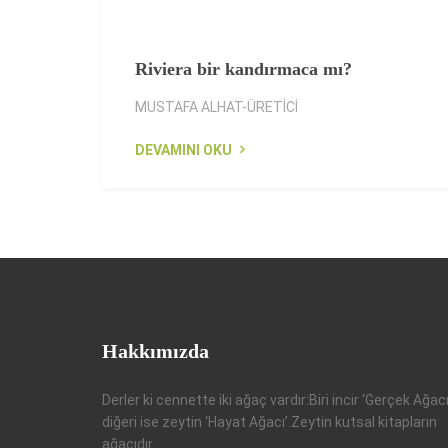
Riviera bir kandırmaca mı?
MUSTAFA ALHAT-ÜRETİCİ
DEVAMINI OKU
Hakkımızda
Derler ki cennette iki ağaç vardır:Biri incir ‘Gerçek Ağacı
diğeri ise zeytin ‘Hayat Ağacı’.Zeytin kutsal kitapların
ağacıdır...