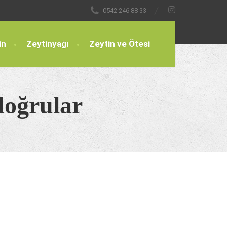
0542 246 88 33
in
Zeytinyağı
Zeytin ve Ötesi
doğrular