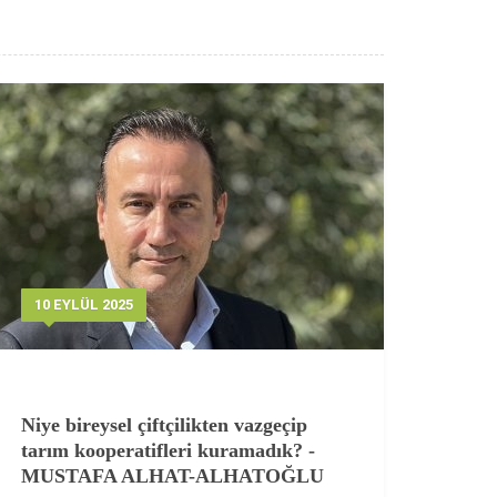
10 EYLÜL 2025
Niye bireysel çiftçilikten vazgeçip
tarım kooperatifleri kuramadık? -
MUSTAFA ALHAT-ALHATOĞLU