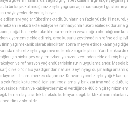
yeti güvenilir sınırlarda sağladığı için pet kullanımı gittikçe yaygınlaş
fazla bir kaşık kullandığımız zeytinyağı için aşırı hassasiyet gösterme
unu söyleyenler de yanlış biliyor.
 edilen sıvı yağlar tüketilmektedir. Bunların en fazla yüzde 1’i natürel
hekzan ile ekstrakte ediliyor ve rafinasyonla tüketilebilecek duruma ge
 aksine, doğal halleriyle tüketilmesi mümkün veya doğru olmadığı için kus
anik yöntemle elde edilmiş, ama kusurlu zeytinyağının rafine edilip iyil
zeytinin yağı mekanik olarak alındıktan sonra meyve etinde kalan yağ diğ
varında natürel zeytinyağı ilave edilerek zenginleştirilir. Yani her ikisi d
ağlar için hiçbir şey söylemezken yalnızca zeytinden elde edilmiş bu ya
straksiyon ve rafinasyon yağ endüstrisinin rutin uygulamalarıdır. Mesela 
re (saf) olive oil’dir. Bu yazdığımdan natürel zeytinyağı düşmanlığı anlam
bi kıymetlidir, ama herkes ulaşamaz. Konvansiyonel zeytinyağı E kasa, ri
nda çok fazla kötülendiği için satılmaz, ama iyi bir kızartma yağı olduğ
erçevesinde imkan ve kabiliyetlerimiz el verdiğince 400 bin çiftçimizin e
i değil; tamamlayıcısı, tek bir ekolü kutsayan değil, farklı kullanım alanla
k hedefimiz olmalıdır