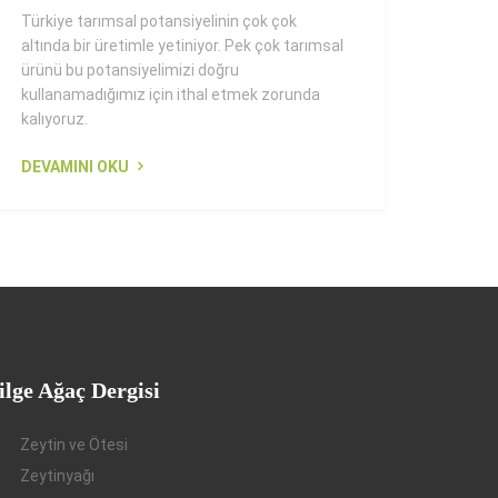
Türkiye tarımsal potansiyelinin çok çok
altında bir üretimle yetiniyor. Pek çok tarımsal
ürünü bu potansiyelimizi doğru
kullanamadığımız için ithal etmek zorunda
kalıyoruz.
DEVAMINI OKU
ilge Ağaç Dergisi
Zeytin ve Ötesi
Zeytinyağı