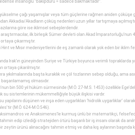
en nedense insanoğlu “bakıpduru = sadece bakmaktadır”.
yükselme çağı yaşamışlar veya tüm güçlerine rağmen aniden çöküşe gi
ndan Akkadia/Akadların çöküş nedenleri uzun yıllar tartışmaya açılmıştı
zılarına göre ise iklimsel sebeplerdendir.
lu araştırmacılar, ilk birleşik Sümer devleti olan Akad İmparatorluğu’nun 
 ortaya çıkarmıştır.
 Hint ve Mısır medeniyetlerini de eş zamanlı olarak yok eden bir iklim 
 anda Irak’ın güneyinden Suriye ve Türkiye boyunca verimli topraklarda y
ı ortaya çıkarılmıştır.
a yıkılmalarında başta kuraklık ve çöl tozlarının sebep olduğu, ama asıl s
 başarılamamış olmasıdır.
n bin 500 yıl hüküm sürmesinde (M.Ö. 27-M.S. 1453) özellikle Ege’deki
k su sistemlerinin mükemmelliğiyle büyük ilişkisi vardır.
su yapılarını düşünen ve inşa eden uygarlıkları ‘hidrolik uygarlıklar’ olara
ales’tir (M.Ö. 624-M.Ö.546).
naksimandros ve Anaksimenes’le kurmuş ünlü bir matematikçi, felsefeci,
tahmin edip izlediği stratejiden ötürü başarılı bir iş insanı olarak da anı
yi bir zeytin ürünü alınacağını tahmin etmiş ve daha kış aylarının başınd