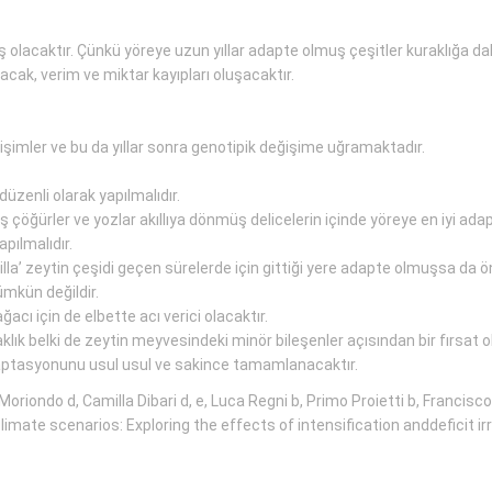
 olacaktır. Çünkü yöreye uzun yıllar adapte olmuş çeşitler kuraklığa da
ak, verim ve miktar kayıpları oluşacaktır.
imler ve bu da yıllar sonra genotipik değişime uğramaktadır.
üzenli olarak yapılmalıdır.
öğürler ve yozlar akıllıya dönmüş delicelerin içinde yöreye en iyi adapte
pılmalıdır.
lla’ zeytin çeşidi geçen sürelerde için gittiği yere adapte olmuşsa da 
mkün değildir.
ğacı için de elbette acı verici olacaktır.
klık belki de zeytin meyvesindeki minör bileşenler açısından bir fırsat o
adaptasyonunu usul usul ve sakince tamamlanacaktır.
riondo d, Camilla Dibari d, e, Luca Regni b, Primo Proietti b, Francisco J
limate scenarios: Exploring the effects of intensification anddeficit 