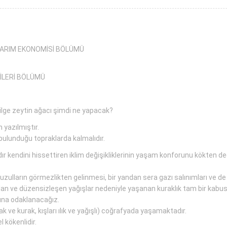
TARIM EKONOMİSİ BÖLÜMÜ
KİLERİ BÖLÜMÜ
 bilge zeytin ağacı şimdi ne yapacak?
 yazılmıştır.
bulunduğu topraklarda kalmalıdır.
endini hissettiren iklim değişikliklerinin yaşam konforunu kökten değ
uzulların görmezlikten gelinmesi, bir yandan sera gazı salınımları ve de 
lan ve düzensizleşen yağışlar nedeniyle yaşanan kuraklık tam bir kabus
mına odaklanacağız.
k ve kurak, kışları ılık ve yağışlı) coğrafyada yaşamaktadır.
 kökenlidir.