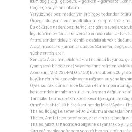
İklim değişikliği “gelipduru = gelirken = gelmekte” ik
Geçmişe şöyle bir bakalım…
Yeryüzünde bazı medeniyetler birçok nedenden ötürü 
Örneğin dünyanın en önemli bilinen ilk imparatorlukları
Bu çöküşün nedeni bazı tarihçilere göre savaşlardan, ba
İngiltere’nin en tanınır üniversitelerinden olan Oxford’
fırtınalarından dolayı birdenbire dağılarak yok olduğunu
Araştırmacılar o zamanlar sadece Sümerleri değil, eski
şüphelenmişlerdir.
Sonuçta Akadların, Dicle ve Fırat nehirleri boyunca, şu
(yani şanslı bir bölgede) yaşamalarına rağmen yıkıldıklar
Akadların (M.Ö. 2334-M.Ö. 2150) kurulduktan 200 yıl sonr
büyük nehrin bölgede olmasına rağmen su yönetiminin
Oysa sonraki dönemlerde kurulan Roma İmparatorluğu’nu
kentlerindeki inanılmaz su iletim, kısmen dağıtım ve atı
Tarihçiler tarımsal etkinliklerin kesintiye uğratılmadığı 
Örneğin tarihteki ilk hidrolik mühendis Milet/Aydınlı Th
Thales, İlk Çağ Felsefesi Milet Okulu’nu arkadaşları A
Thales, Aristoteles tarafından, zeytinin bol olacağı yılı 
Thales, yıldızlar hakkındaki bilgisine dayanarak o yıl i
tüm yağ preslerine kaparo vererek hepsini kiralamıştır.