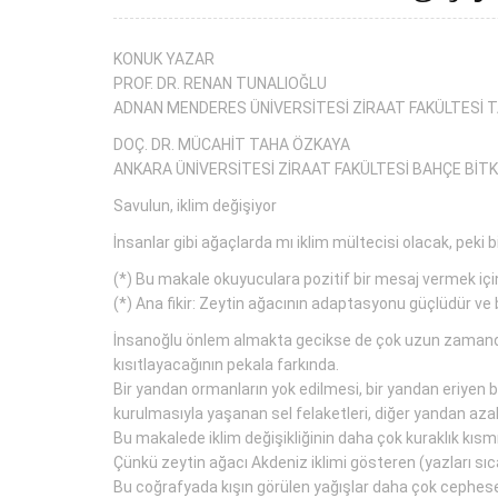
KONUK YAZAR
PROF. DR. RENAN TUNALIOĞLU
ADNAN MENDERES ÜNİVERSİTESİ ZİRAAT FAKÜLTESİ 
DOÇ. DR. MÜCAHİT TAHA ÖZKAYA
ANKARA ÜNİVERSİTESİ ZİRAAT FAKÜLTESİ BAHÇE BİT
Savulun, iklim değişiyor
İnsanlar gibi ağaçlarda mı iklim mültecisi olacak, peki
(*) Bu makale okuyuculara pozitif bir mesaj vermek için
(*) Ana fikir: Zeytin ağacının adaptasyonu güçlüdür ve 
İnsanoğlu önlem almakta gecikse de çok uzun zamandır k
kısıtlayacağının pekala farkında.
Bir yandan ormanların yok edilmesi, bir yandan eriyen b
kurulmasıyla yaşanan sel felaketleri, diğer yandan aza
Bu makalede iklim değişikliğinin daha çok kuraklık kıs
Çünkü zeytin ağacı Akdeniz iklimi gösteren (yazları sıca
Bu coğrafyada kışın görülen yağışlar daha çok cephesel