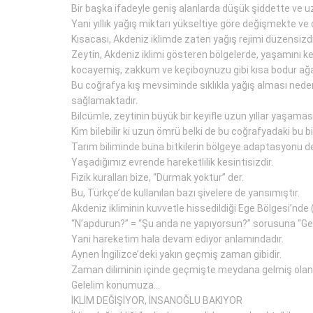
Bir başka ifadeyle geniş alanlarda düşük şiddette ve uzu
Yani yıllık yağış miktarı yükseltiye göre değişmekte 
Kısacası, Akdeniz iklimde zaten yağış rejimi düzensizdi
Zeytin, Akdeniz iklimi gösteren bölgelerde, yaşamını ke
kocayemiş, zakkum ve keçiboynuzu gibi kısa bodur ağa
Bu coğrafya kış mevsiminde sıklıkla yağış alması nedeni
sağlamaktadır.
Bilcümle, zeytinin büyük bir keyifle uzun yıllar yaşamasın
Kim bilebilir ki uzun ömrü belki de bu coğrafyadaki bu bit
Tarım biliminde buna bitkilerin bölgeye adaptasyonu de
Yaşadığımız evrende hareketlilik kesintisizdir.
Fizik kuralları bize, “Durmak yoktur” der.
Bu, Türkçe’de kullanılan bazı şivelere de yansımıştır.
Akdeniz ikliminin kuvvetle hissedildiği Ege Bölgesi’nde 
“N’apdurun?” = “Şu anda ne yapıyorsun?” sorusuna “Gel
Yani hareketim hala devam ediyor anlamındadır.
Aynen İngilizce’deki yakın geçmiş zaman gibidir.
Zaman diliminin içinde geçmişte meydana gelmiş olan 
Gelelim konumuza…
İKLİM DEĞİŞİYOR, İNSANOĞLU BAKIYOR