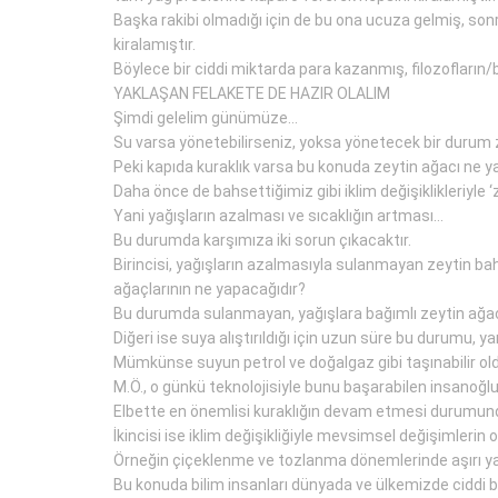
Başka rakibi olmadığı için de bu ona ucuza gelmiş, sonr
kiralamıştır.
Böylece bir ciddi miktarda para kazanmış, filozofların/
YAKLAŞAN FELAKETE DE HAZIR OLALIM
Şimdi gelelim günümüze…
Su varsa yönetebilirseniz, yoksa yönetecek bir durum 
Peki kapıda kuraklık varsa bu konuda zeytin ağacı ne y
Daha önce de bahsettiğimiz gibi iklim değişiklikleriyle ‘
Yani yağışların azalması ve sıcaklığın artması…
Bu durumda karşımıza iki sorun çıkacaktır.
Birincisi, yağışların azalmasıyla sulanmayan zeytin ba
ağaçlarının ne yapacağıdır?
Bu durumda sulanmayan, yağışlara bağımlı zeytin ağacı 
Diğeri ise suya alıştırıldığı için uzun süre bu durumu,
Mümkünse suyun petrol ve doğalgaz gibi taşınabilir o
M.Ö., o günkü teknolojisiyle bunu başarabilen insanoğlu
Elbette en önemlisi kuraklığın devam etmesi durumund
İkincisi ise iklim değişikliğiyle mevsimsel değişimlerin o
Örneğin çiçeklenme ve tozlanma dönemlerinde aşırı yağ
Bu konuda bilim insanları dünyada ve ülkemizde ciddi b