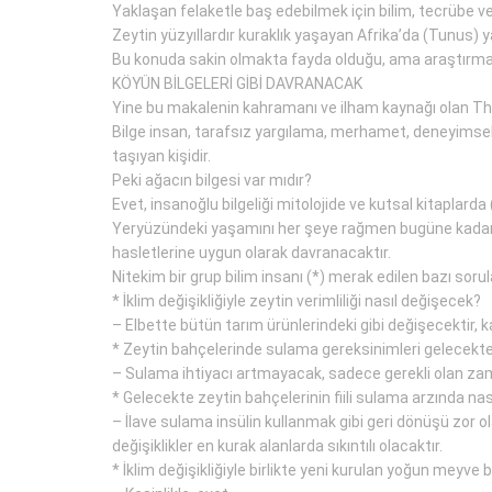
Yaklaşan felaketle baş edebilmek için bilim, tecrübe ve
Zeytin yüzyıllardır kuraklık yaşayan Afrika’da (Tunus) 
Bu konuda sakin olmakta fayda olduğu, ama araştırma ve
KÖYÜN BİLGELERİ GİBİ DAVRANACAK
Yine bu makalenin kahramanı ve ilham kaynağı olan Thale
Bilge insan, tarafsız yargılama, merhamet, deneyimsel öz-
taşıyan kişidir.
Peki ağacın bilgesi var mıdır?
Evet, insanoğlu bilgeliği mitolojide ve kutsal kitaplard
Yeryüzündeki yaşamını her şeye rağmen bugüne kadar binl
hasletlerine uygun olarak davranacaktır.
Nitekim bir grup bilim insanı (*) merak edilen bazı soru
* İklim değişikliğiyle zeytin verimliliği nasıl değişecek?
– Elbette bütün tarım ürünlerindeki gibi değişecektir, 
* Zeytin bahçelerinde sulama gereksinimleri gelecekt
– Sulama ihtiyacı artmayacak, sadece gerekli olan za
* Gelecekte zeytin bahçelerinin fiili sulama arzında na
– İlave sulama insülin kullanmak gibi geri dönüşü zor 
değişiklikler en kurak alanlarda sıkıntılı olacaktır.
* İklim değişikliğiyle birlikte yeni kurulan yoğun meyv