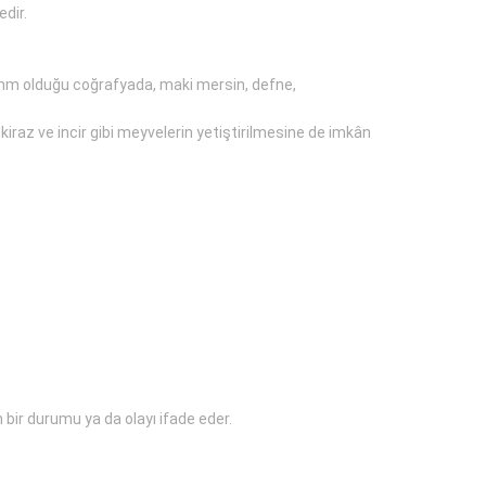
edir.
in mm olduğu coğrafyada, maki mersin, defne,
iraz ve incir gibi meyvelerin yetiştirilmesine de imkân
ir durumu ya da olayı ifade eder.