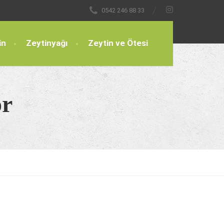
0542 246 88 33
in
Zeytinyağı
Zeytin ve Ötesi
or