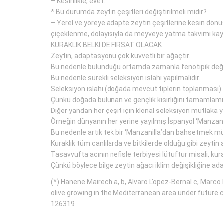
– Kesinlikle, evet.
* Bu durumda zeytin çeşitleri değiştirilmeli midir?
– Yerel ve yöreye adapte zeytin çeşitlerine kesin dönüş
çiçeklenme, dolayısıyla da meyveye yatma takvimi kayac
KURAKLIK BELKİ DE FIRSAT OLACAK
Zeytin, adaptasyonu çok kuvvetli bir ağaçtır.
Bu nedenle bulunduğu ortamda zamanla fenotipik değiş
Bu nedenle sürekli seleksiyon ıslahı yapılmalıdır.
Seleksiyon ıslahı (doğada mevcut tiplerin toplanması) d
Çünkü doğada bulunan ve gençlik kısırlığını tamamlamış ç
Diğer yandan her çeşit için klonal seleksiyon mutlaka ya
Örneğin dünyanın her yerine yayılmış İspanyol ‘Manzani
Bu nedenle artık tek bir ‘Manzanilla’dan bahsetmek mü
Kuraklık tüm canlılarda ve bitkilerde olduğu gibi zeytin a
Tasavvufta acının nefisle terbiyesi lütuftur misali, kura
Çünkü böylece bilge zeytin ağacı iklim değişikliğine 
(*) Hanene Mairech a, b, Alvaro L’opez-Bernal c, Marco Mo
olive growing in the Mediterranean area under future c
126319