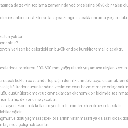
asında da zeytin toplama zamanında yağ preslerine büyük bir talep olunca
bilim insanlarının isterlerse kolayca zengin olacaklarını ama yaşamdaki
zaten yoktur.
apacaktır?
zeytin’ yetişen bölgelerdeki en büyük endişe kuraklık temalı olacaktır.
hçelerinde ortalama 300-600 mm yağış alarak yaşamaya alışkın zeytin ağ
saçak kökleri sayesinde toprağın derinliklerindeki suya ulaşmak için da
 yani alıştığı kadar suyun kendine verilmemesini hazmetmeye çalışacaktır
lduğu düşünülerek mevcut kaynaklardan ekonomik bir biçimde taşınmas
 için bu hiç de zor olmayacaktır.
a suyun ekonomik kullanım yöntemlerinin tercih edilmesi olacaktır.
labileceğidir.
mur ve dolu yağması çiçek tozlarının yıkanmasını ya da aşırı sıcak dö
ir biçimde çalışmaktadırlar.