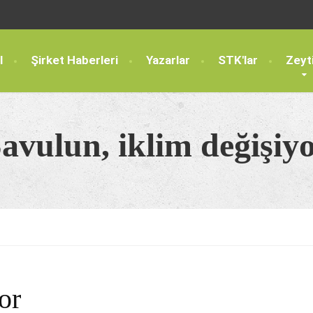
l
Şirket Haberleri
Yazarlar
STK'lar
Zeyt
avulun, iklim değişiy
or