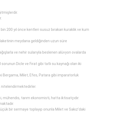
tmişlerdir.
r.
4 bin 200 yıl önce kentleri susuz bırakan kuraklık ve kum
felaketinin meydana geldiğinden uzun süre
ağışlarla ve nehir sularıyla beslenen alüvyon ovalarda
orunun Dicle ve Fırat gibi tatlı su kaynağı olan iki
 Bergama, Milet, Efes, Patara gibi imparatorluk
k nitelendirmektedirler.
 mühendis, tarım ekonomisti, hatta iktisatçıdır.
lmaktadır.
a küçük bir sermaye toplayıp onunla Milet ve Sakız’daki