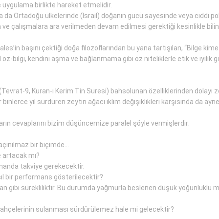
 uygulama birlikte hareket etmelidir.
ya da Ortadoğu ülkelerinde (İsrail) doğanın gücü sayesinde veya ciddi pol
 çalışmalara ara verilmeden devam edilmesi gerektiği kesinlikle bilin
s’in başını çektiği doğa filozoflarından bu yana tartışılan, “Bilge kime 
bilgi, kendini aşma ve bağlanmama gibi öz niteliklerle etik ve iyilik gibi
a (Tevrat-9, Kuran-ı Kerim Tin Suresi) bahsolunan özelliklerinden dolayı z
erce yıl sürdüren zeytin ağacı iklim değişiklikleri karşısında da aynen 
ların cevaplarını bizim düşüncemize paralel şöyle vermişlerdir:
kaçınılmaz bir biçimde…
e artacak mı?
manda takviye gerekecektir.
sıl bir performans gösterilecektir?
olan gibi sürekliliktir. Bu durumda yağmurla beslenen düşük yoğunluklu 
e bahçelerinin sulanması sürdürülemez hale mi gelecektir?