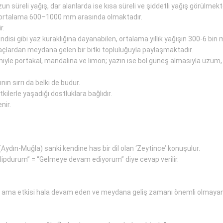
n süreli yağış, dar alanlarda ise kısa süreli ve şiddetli yağış görülmekt
ve ortalama 600–1000 mm arasında olmaktadır.
r.
ndisi gibi yaz kuraklığına dayanabilen, ortalama yıllık yağışın 300-6 b
çlardan meydana gelen bir bitki topluluğuyla paylaşmaktadır.
yle portakal, mandalina ve limon; yazın ise bol güneş almasıyla üzüm, k
ın sırrı da belki de budur.
kilerle yaşadığı dostluklara bağlıdır.
nir.
(Aydın-Muğla) sanki kendine has bir dil olan ‘Zeytince’ konuşulur.
ipdurum” = “Gelmeye devam ediyorum” diye cevap verilir.
ama etkisi hala devam eden ve meydana geliş zamanı önemli olmayan b