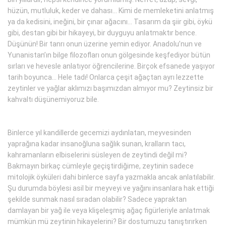
hüzün, mutluluk, keder ve dahası... Kimi de memleketini anlatmış
ya da kedisini, ineğini, bir çınar ağacını... Tasarım da şiir gibi, öykü
gibi, destan gibi bir hikayeyi, bir duyguyu anlatmaktır bence.
Düşünün! Bir tanrı onun üzerine yemin ediyor. Anadolu’nun ve
Yunanistan’ın bilge filozofları onun gölgesinde keşfediyor bütün
sırları ve hevesle anlatıyor öğrencilerine. Birçok efsanede yaşıyor
tarih boyunca... Hele tadı! Onlarca çeşit ağaçtan ayrı lezzette
zeytinler ve yağlar aklımızı başımızdan almıyor mu? Zeytinsiz bir
kahvaltı düşünemiyoruz bile.
Binlerce yıl kandillerde gecemizi aydınlatan, meyvesinden
yaprağına kadar insanoğluna sağlık sunan, kralların tacı,
kahramanların elbiselerini süsleyen de zeytindi değil mi?
Bakmayın birkaç cümleyle geçiştirdiğime, zeytinin sadece
mitolojik öyküleri dahi binlerce sayfa yazmakla ancak anlatılabilir.
Şu durumda böylesi asil bir meyveyi ve yağını insanlara hak ettiği
şekilde sunmak nasıl sıradan olabilir? Sadece yapraktan
damlayan bir yağ ile veya klişeleşmiş ağaç figürleriyle anlatmak
mümkün mü zeytinin hikayelerini? Bir dostumuzu tanıştırırken