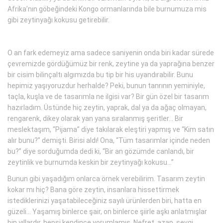
Afrika’nın göbeğindeki Kongo ormanlarında bile burnumuza mis
gibi zeytinyağı kokusu getirebilir.
O an fark edemeyiz ama sadece saniyenin onda biri kadar sürede
çevremizde gördüğümüz bir renk, zeytine ya da yaprağına benzer
bir cisim bilinçaltı algımızda bu tip bir his uyandırabilir. Bunu
hepimiz yaşıyoruzdur herhalde? Peki, bunun tanrının yeminiyle,
taçla, kuşla ve de tasarımla ne ilgisi var? Bir gün özel bir tasarım
hazırladım. Üstünde hiç zeytin, yaprak, dal ya da ağaç olmayan,
rengarenk, dikey olarak yan yana sıralanmış şeritler... Bir
meslektaşım, “Pijama” diye takılarak eleştiri yapmış ve “Kim satın
alır bunu?” demişti. Birisi aldı! Ona, “Tüm tasarımlar içinde neden
bu?” diye sorduğumda dedi ki, “Bir an gözümde canlandı, bir
zeytinlik ve burnumda keskin bir zeytinyağı kokusu...”
Bunun gibi yaşadığım onlarca örnek verebilirim. Tasarım zeytin
kokar mı hiç? Bana göre zeytin, insanlara hissettirmek
istediklerinizi yaşatabileceğiniz sayılı ürünlerden biri, hatta en
güzeli... Yaşamış binlerce şair, on binlerce şiirle aşkı anlatmışlar
bin yıllardır, hepsi kendince yorumlamış. Nefret, azap, sevgi,