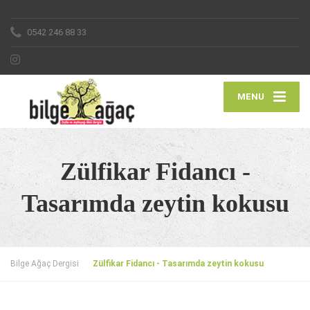
0542 246 88 33
MENU
Zülfikar Fidancı -
Tasarımda zeytin kokusu
Bilge Ağaç Dergisi
Zülfikar Fidancı - Tasarımda zeytin kokusu