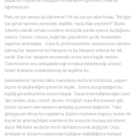
yaşamın müjdecisi olduğunu ve dahasını öğrendim, hala da
öğreniyorum.
Peki, ne işe yarıyor bu öğrenme? Ya da soruyu abartırsak, “Ne ilgisi
var şimdi tanrının yeminiyle, kişilikle, taçla filan zeytinin?” Bizler
tüketici olarak raftaki ürünlerin sessizlik içinde öylece durduğunu
sanırız. Cansız, ruhsuz, kağıttan, plastikten ya da tenekeden
yapılmış ambalajlar... Oysa ki, profesyonel bir tasarımcının elinden
çıkmış her tasarımın bir hikayesi ve bu hikayeyi anlatan bir dili
vardır. Ben her tasarım öncesinde ürüne önce kişilik veririm.
Tüketicisinin onu anlayabileceği ve kabul edebileceği, ürünün
hedef kitlesine endekslenmiş bir kişiliktir bu.
Geleneklerini, tarihini, dilini, inançlarını, kültürel strüktürü, yaşam
biçimi ve alışkanlığını içeren bir kişilik... Sonra, kurguladığım bu
kişiliği görselleştirme süreci başlar. Tasarımda kullanacağım yazı
tipi, renkler, doku, motif, desen, fotoğraf veya illüstrasyon gibi
bütün tasarım elemanlarını ambalaj yüzeyine dağıtırım. Tabii
gelişigüzel olmaz bu uygulama. Bazen markanın logosu, bazen de
küçük bir gramaj bilgisi saatlerce bir oraya bir buraya sürüklenir
durur. Metinler ya da bir motif defalarca renk değiştirir. Ürün,
ambalaj ve tasarımı sayesinde kişiliğine olabildiğince hatasız