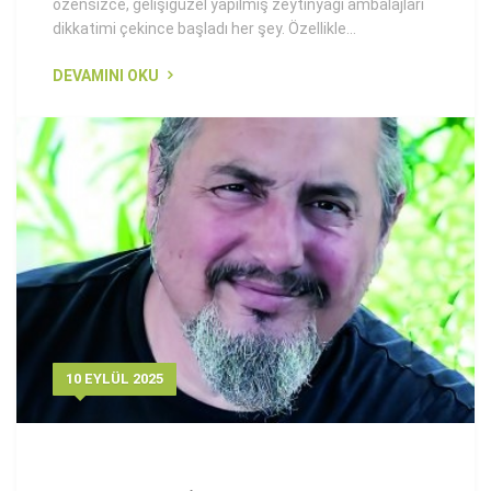
özensizce, gelişigüzel yapılmış zeytinyağı ambalajları
dikkatimi çekince başladı her şey. Özellikle...
DEVAMINI OKU
10 EYLÜL 2025