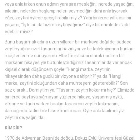
veya anlatırken onun adının yanı sıra mesleğini, nerede yaşadığını,
ailesini, nelerden hoşlanıp neleri sevmediğini dahi anlatıyorsak
eğer, zeytini öylece geçiştirebilir miyiz? Yani binlerce yıllık asil bir
yaşamı, “İşte bu da bizim zeytinyağımız” diye bir cümlede ifade
edebilir miyiz?
Bunu başarmak adına uzun yıllardır bir markaya değil de, sadece
zeytinyağına özel tasarımlar hazırlıyor ve bir koleksiyonda bunları
müşterilerime sunuyorum. Elbette istisnai olarak nadiren bir
markanın hikayesiyle bütünleştirdiğimiz tasarımlar da var ancak
kişisel olarak düşüncem şöyle: “Hangi marka, zeytinin
hikayesinden daha güçlü bir vizyona sahiptir?” ya da “Hangi
marka, zeytini olduğundan daha muhteşem gösterebilir?” Son
söz olarak... Demiştim ya, “Tasarım zeytin kokar mı hiç?” Elimizde
binlerce sayfaya sığmayan yüzlerce hikaye, yaşanmış öykü,
efsane ve tarih varken bırakın tasarımın zeytin kokmasını,
damağında tadını bile hissetmeli insan. Öyle anlatabilmeliyiz
zeytini de, yağını da...
KİMDİR?
1970 de Adıyaman Besni’de doğdu. Dokuz Eylül Üniversitesi Güzel