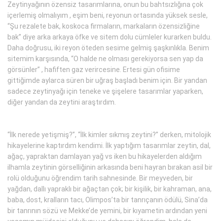
Zeytinyağının özensiz tasarımlarına, onun bu bahtsızlığına çok
içerlemiş olmalıyım , eşim beni, reyonun ortasında yüksek sesle,
“Şu rezalete bak, koskoca firmaların, markaların özensizliğine
bak” diye arka arkaya öfke ve sitem dolu cümleler kurarken buldu.
Daha doğrusu, iki reyon öteden sesime gelmiş şaşkınlıkla. Benim
sitemim karşısında, “O halde ne olması gerekiyorsa sen yap da
görsünler” , hafiften gaz verircesine. Ertesi gün ofisime
gittiğimde aylarca süren bir uğraş başladı benim için. Bir yandan
sadece zeytinyağı için teneke ve şişelere tasarımlar yaparken,
diğer yandan da zeytini araştırdım.
“İlk nerede yetişmiş?”, “İlk kimler sıkmış zeytini?” derken, mitolojik
hikayelerine kaptırdım kendimi. İlk yaptığım tasarımlar zeytin, dal,
ağaç, yapraktan damlayan yağ vs iken bu hikayelerden aldığım
ilhamla zeytinin görselliğinin arkasında beni hayran bırakan asil bir
rolü olduğunu öğrendim tarih sahnesinde. Bir meyveden, bir
yağdan, dallı yapraklı bir ağaçtan çok; bir kişilik, bir kahraman, ana,
baba, dost, kralların tacı, Olimpos’ta bir tanrıçanın ödülü, Sina’da
bir tanrının sözü ve Mekke’de yemini, bir kıyametin ardından yeni