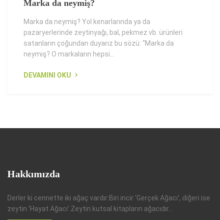
Marka da neymiş?
Marka da neymiş? Yol kenarlarında ya da
pazaryerlerinde zeytinyağı, bal, pekmez vb. ürünleri
satanların çoğundan duyarız bu sözü: “Marka da
neymiş? O markaların hepsi...
DEVAMINI OKU
Hakkımızda
Derler ki cennette iki ağaç vardır:Biri incir ‘Gerçek Ağacı’, diğeri ise
zeytin ‘Hayat Ağacı’.Zeytin kutsal kitapların ağacıdır...