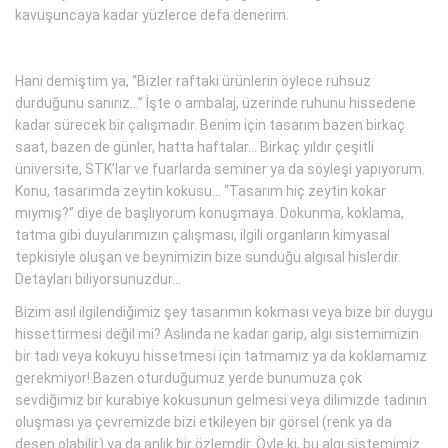
kavuşuncaya kadar yüzlerce defa denerim.
Hani demiştim ya, “Bizler raftaki ürünlerin öylece ruhsuz
durduğunu sanırız...” İşte o ambalaj, üzerinde ruhunu hissedene
kadar sürecek bir çalışmadır. Benim için tasarım bazen birkaç
saat, bazen de günler, hatta haftalar... Birkaç yıldır çeşitli
üniversite, STK’lar ve fuarlarda seminer ya da söyleşi yapıyorum.
Konu, tasarımda zeytin kokusu... “Tasarım hiç zeytin kokar
mıymış?” diye de başlıyorum konuşmaya. Dokunma, koklama,
tatma gibi duyularımızın çalışması, ilgili organların kimyasal
tepkisiyle oluşan ve beynimizin bize sunduğu algısal hislerdir.
Detayları biliyorsunuzdur...
Bizim asıl ilgilendiğimiz şey tasarımın kokması veya bize bir duygu
hissettirmesi değil mi? Aslında ne kadar garip, algı sistemimizin
bir tadı veya kokuyu hissetmesi için tatmamız ya da koklamamız
gerekmiyor! Bazen oturduğumuz yerde bunumuza çok
sevdiğimiz bir kurabiye kokusunun gelmesi veya dilimizde tadının
oluşması ya çevremizde bizi etkileyen bir görsel (renk ya da
desen olabilir) ya da anlık bir özlemdir. Öyle ki, bu algı sistemimiz