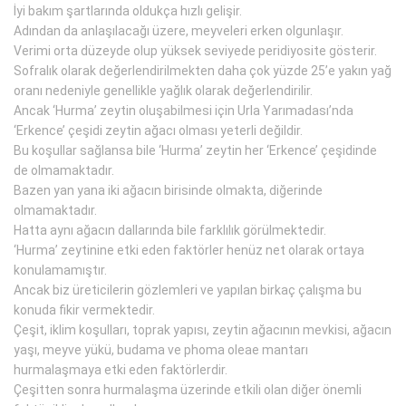
İyi bakım şartlarında oldukça hızlı gelişir.
Adından da anlaşılacağı üzere, meyveleri erken olgunlaşır.
Verimi orta düzeyde olup yüksek seviyede peridiyosite gösterir.
Sofralık olarak değerlendirilmekten daha çok yüzde 25’e yakın yağ
oranı nedeniyle genellikle yağlık olarak değerlendirilir.
Ancak ‘Hurma’ zeytin oluşabilmesi için Urla Yarımadası’nda
‘Erkence’ çeşidi zeytin ağacı olması yeterli değildir.
Bu koşullar sağlansa bile ‘Hurma’ zeytin her ‘Erkence’ çeşidinde
de olmamaktadır.
Bazen yan yana iki ağacın birisinde olmakta, diğerinde
olmamaktadır.
Hatta aynı ağacın dallarında bile farklılık görülmektedir.
‘Hurma’ zeytinine etki eden faktörler henüz net olarak ortaya
konulamamıştır.
Ancak biz üreticilerin gözlemleri ve yapılan birkaç çalışma bu
konuda fikir vermektedir.
Çeşit, iklim koşulları, toprak yapısı, zeytin ağacının mevkisi, ağacın
yaşı, meyve yükü, budama ve phoma oleae mantarı
hurmalaşmaya etki eden faktörlerdir.
Çeşitten sonra hurmalaşma üzerinde etkili olan diğer önemli