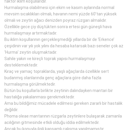
faktör iklim koşullarıdır.
Hurmalaşma olabilmesi için ekim ve kasım aylarında normal
mevsim sıcaklıkları olmalı, havanın nemi yüzde 60’tan yüksek
olmalı ve zeytin ağacı denizden poyraz rüzgarı almalıdır.
Özellikle gece çiy düştükten sonra ertesi gün güneşli hava
hurmalaşmayı artırmaktadır.
Bu iklim koşullarının gerçekleşmediği yıllarda bir de ‘Erkence’
çeşidinin var yılı yok yılını da hesaba katarsak bazı seneler çok az
‘Hurma’ zeytin oluşmaktadır.
Sahile yakın ve kireçli toprak yapısı hurmalaşmayı
desteklemektedir.
Kıraç ve yamaç topraklarda, yaşlı ağaçlarda özellikle sert
budanmış olanlarında genç ağaçlara göre daha fazla
hurmalaşma görülmektedir.
Bütün bu koşullarla birlikte zeytinin dalındayken mantari bir
hastalığa yakalanması gerekmektedir.
Ama bu bildiğimiz mücadele edilmesi gereken zararlı bir hastalık
değildir.
Phoma oleae mantarının rüzgarla zeytinlere bulaşarak zamanla
acılığının gitmesinde etkili olduğu iddia edilmektedir.
Ancak bu konuyla ilgili kapsamlı çalışma yapılmamıştır.