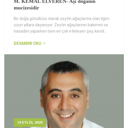
M. KEMAL ELVEREN- Aşı doğanın
mucizesidir
Bir doğa gönüllüsü olarak zeytin ağaçlarına olan ilgim
uzun yıllara dayanıyor. Zeytin ağaçlarının bakımını ve
hasadını yaparken beni en çok etkileyen şey, kendi..
DEVAMINI OKU
10 EYLÜL 2025