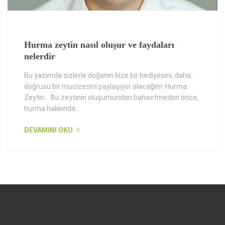
Hurma zeytin nasıl oluşur ve faydaları
nelerdir
Bu yazımda sizlerle doğanın bize bir hediyesini, daha
doğrusu bir mucizesini paylaşıyor olacağım: Hurma
Zeytin... Bu zeytinin oluşumundan bahsetmeden önce,
hurma hakkında...
DEVAMINI OKU