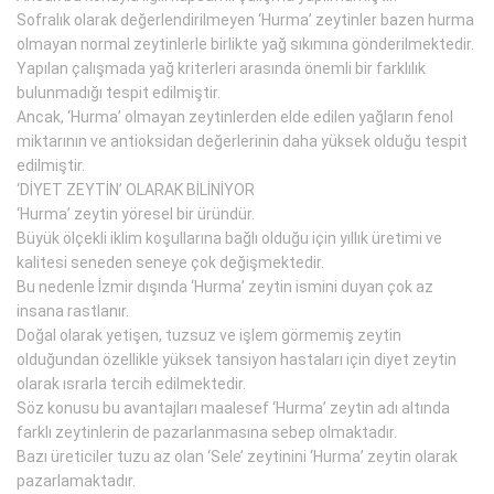
Sofralık olarak değerlendirilmeyen ‘Hurma’ zeytinler bazen hurma
olmayan normal zeytinlerle birlikte yağ sıkımına gönderilmektedir.
Yapılan çalışmada yağ kriterleri arasında önemli bir farklılık
bulunmadığı tespit edilmiştir.
Ancak, ‘Hurma’ olmayan zeytinlerden elde edilen yağların fenol
miktarının ve antioksidan değerlerinin daha yüksek olduğu tespit
edilmiştir.
‘DİYET ZEYTİN’ OLARAK BİLİNİYOR
‘Hurma’ zeytin yöresel bir üründür.
Büyük ölçekli iklim koşullarına bağlı olduğu için yıllık üretimi ve
kalitesi seneden seneye çok değişmektedir.
Bu nedenle İzmir dışında ‘Hurma’ zeytin ismini duyan çok az
insana rastlanır.
Doğal olarak yetişen, tuzsuz ve işlem görmemiş zeytin
olduğundan özellikle yüksek tansiyon hastaları için diyet zeytin
olarak ısrarla tercih edilmektedir.
Söz konusu bu avantajları maalesef ‘Hurma’ zeytin adı altında
farklı zeytinlerin de pazarlanmasına sebep olmaktadır.
Bazı üreticiler tuzu az olan ‘Sele’ zeytinini ‘Hurma’ zeytin olarak
pazarlamaktadır.