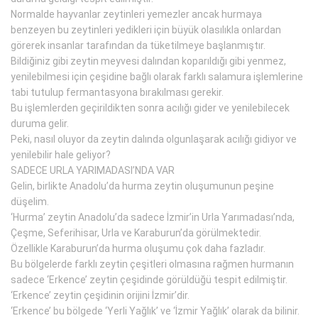
Normalde hayvanlar zeytinleri yemezler ancak hurmaya
benzeyen bu zeytinleri yedikleri için büyük olasılıkla onlardan
görerek insanlar tarafından da tüketilmeye başlanmıştır.
Bildiğiniz gibi zeytin meyvesi dalından koparıldığı gibi yenmez,
yenilebilmesi için çeşidine bağlı olarak farklı salamura işlemlerine
tabi tutulup fermantasyona bırakılması gerekir.
Bu işlemlerden geçirildikten sonra acılığı gider ve yenilebilecek
duruma gelir.
Peki, nasıl oluyor da zeytin dalında olgunlaşarak acılığı gidiyor ve
yenilebilir hale geliyor?
SADECE URLA YARIMADASI’NDA VAR
Gelin, birlikte Anadolu’da hurma zeytin oluşumunun peşine
düşelim.
‘Hurma’ zeytin Anadolu’da sadece İzmir’in Urla Yarımadası’nda,
Çeşme, Seferihisar, Urla ve Karaburun’da görülmektedir.
Özellikle Karaburun’da hurma oluşumu çok daha fazladır.
Bu bölgelerde farklı zeytin çeşitleri olmasına rağmen hurmanın
sadece ‘Erkence’ zeytin çeşidinde görüldüğü tespit edilmiştir.
‘Erkence’ zeytin çeşidinin orijini İzmir’dir.
‘Erkence’ bu bölgede ‘Yerli Yağlık’ ve ‘İzmir Yağlık’ olarak da bilinir.