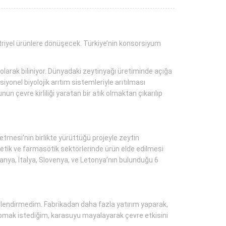
striyel ürünlere dönüşecek. Türkiye’nin konsorsiyum
 olarak biliniyor. Dünyadaki zeytinyağı üretiminde açığa
iyonel biyolojik arıtım sistemleriyle arıtılması
çevre kirliliği yaratan bir atık olmaktan çıkarılıp
etmesi’nin birlikte yürüttüğü projeyle zeytin
metik ve farmasötik sektörlerinde ürün elde edilmesi
spanya, İtalya, Slovenya, ve Letonya’nın bulunduğu 6
eğerlendirmedim. Fabrikadan daha fazla yatırım yaparak,
pmak istediğim, karasuyu mayalayarak çevre etkisini