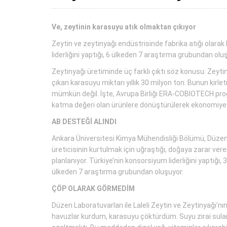
Ve, zeytinin karasuyu atık olmaktan çıkıyor
Zeytin ve zeytinyağı endüstrisinde fabrika atığı olarak
liderliğini yaptığı, 6 ülkeden 7 araştırma grubundan ol
Zeytinyağı üretiminde üç farklı çıktı söz konusu: Zeytin
çıkan karasuyu miktarı yıllık 30 milyon ton. Bunun kirlet
mümkün değil. İşte, Avrupa Birliği ERA-COBIOTECH prog
katma değeri olan ürünlere dönüştürülerek ekonomiye 
AB DESTEĞİ ALINDI
Ankara Üniversitesi Kimya Mühendisliği Bölümü, Düzen Bi
üreticisinin kurtulmak için uğraştığı, doğaya zarar ve
planlanıyor. Türkiye’nin konsorsiyum liderliğini yaptığı
ülkeden 7 araştırma grubundan oluşuyor.
ÇÖP OLARAK GÖRMEDİM
Düzen Laboratuvarları ile Laleli Zeytin ve Zeytinyağı’nı
havuzlar kurdum, karasuyu çöktürdüm. Suyu zirai sula