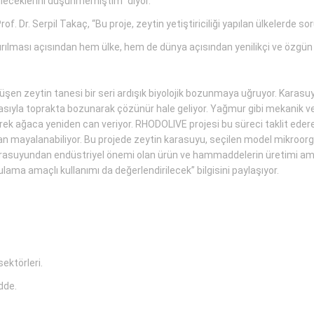
ileceklerini düşünmemiştim” diyor.
 Dr. Serpil Takaç, “Bu proje, zeytin yetiştiriciliği yapılan ülkelerde s
lması açısından hem ülke, hem de dünya açısından yenilikçi ve özgün bi
üşen zeytin tanesi bir seri ardışık biyolojik bozunmaya uğruyor. Karasu
rasıyla toprakta bozunarak çözünür hale geliyor. Yağmur gibi mekanik ve
ilerek ağaca yeniden can veriyor. RHODOLIVE projesi bu süreci taklit e
an mayalanabiliyor. Bu projede zeytin karasuyu, seçilen model mikroorg
rasuyundan endüstriyel önemi olan ürün ve hammaddelerin üretimi am
ulama amaçlı kullanımı da değerlendirilecek” bilgisini paylaşıyor.
ektörleri.
dde.