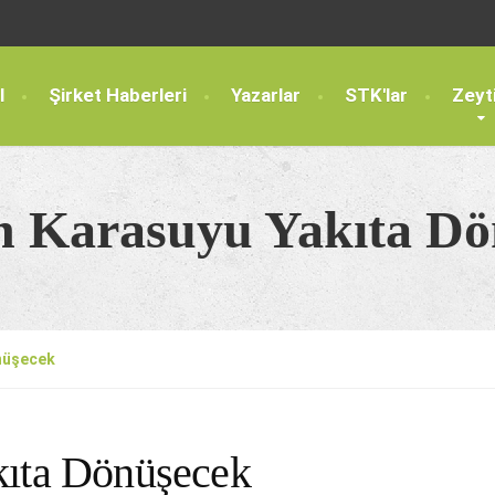
l
Şirket Haberleri
Yazarlar
STK'lar
Zeyt
n Karasuyu Yakıta D
önüşecek
kıta Dönüşecek