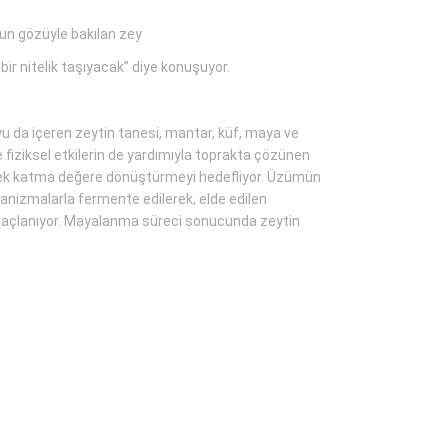
orun gözüyle bakılan zey
r nitelik taşıyacak” diye konuşuyor.
yu da içeren zeytin tanesi, mantar, küf, maya ve
 fiziksel etkilerin de yardımıyla toprakta çözünen
derek katma değere dönüştürmeyi hedefliyor. Üzümün
anizmalarla fermente edilerek, elde edilen
açlanıyor. Mayalanma süreci sonucunda zeytin