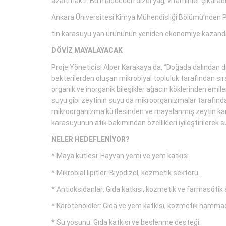
azaltmaktı. Bu maddeden dizel yağ, vitaminler çıkarab
Ankara Üniversitesi Kimya Mühendisliği Bölümü’nden Prof.
tin karasuyu yan ürününün yeniden ekonomiye kazandırı
DÖVİZ MAYALAYACAK
Proje Yöneticisi Alper Karakaya da, “Doğada dalından d
bakterilerden oluşan mikrobiyal topluluk tarafından sı
organik ve inorganik bileşikler ağacın köklerinden em
suyu gibi zeytinin suyu da mikroorganizmalar tarafınd
mikroorganizma kütlesinden ve mayalanmış zeytin ka
karasuyunun atık bakımından özellikleri iyileştirilerek s
NELER HEDEFLENİYOR?
* Maya kütlesi: Hayvan yemi ve yem katkısı.
* Mikrobial lipitler: Biyodizel, kozmetik sektörü.
* Antioksidanlar: Gıda katkısı, kozmetik ve farmasötik s
* Karotenoidler: Gıda ve yem katkısı, kozmetik hamma
* Su yosunu: Gıda katkısı ve beslenme desteği.