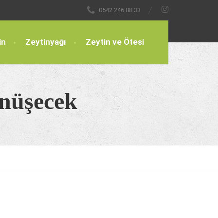
0542 246 88 33
in
Zeytinyağı
Zeytin ve Ötesi
önüşecek