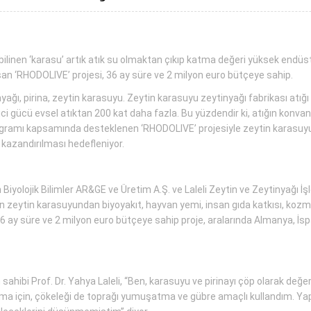
 bilinen ‘karasu’ artık atık su olmaktan çıkıp katma değeri yüksek endü
uşan ‘RHODOLIVE’ projesi, 36 ay süre ve 2 milyon euro bütçeye sahip.
yağı, pirina, zeytin karasuyu. Zeytin karasuyu zeytinyağı fabrikası atığı
ici gücü evsel atıktan 200 kat daha fazla. Bu yüzdendir ki, atığın konvans
ramı kapsamında desteklenen ‘RHODOLIVE’ projesiyle zeytin karasuyunun 
kazandırılması hedefleniyor.
yolojik Bilimler AR&GE ve Üretim A.Ş. ve Laleli Zeytin ve Zeytinyağı İşl
ren zeytin karasuyundan biyoyakıt, hayvan yemi, insan gıda katkısı, koz
, 36 ay süre ve 2 milyon euro bütçeye sahip proje, aralarında Almanya, İ
n sahibi Prof. Dr. Yahya Laleli, “Ben, karasuyu ve pirinayı çöp olarak d
ma için, çökeleği de toprağı yumuşatma ve gübre amaçlı kullandım. Ya