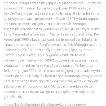
arada bulunduğu sanılan bir yapıyla karşılaşacaksınız. Günümüze
sadece dört duvarının kaldığı bu büyük yapı 1970’lere kadar
köylüler tarafından mağaza olarak kullanılmış. 8 kilometre sonra
Çatalkaya tabelasını göreceksiniz. Köyde 1980’li yıllarda kapanan
dört taşlı sistemle çalışan ve şu anda pres ile bocurgat
sisteminin parçalarının da görülebileceği bir işlik yer alıyor. İleride
Tariş Yarımada Kontinü Zeytin Sıkma Tesisi’ni görebilirsiniz. Köy
kooperatifi, 1995’e kadar taş baskı sistemle çalışan fabrikanın
binasını bu yıldan sonra Tariş’e devretmiş. Eski Mordoğan’a döner
dönmez ise 2010’a kadar faaliyet göstermiş Morköy Kontinü
Sistem Zeytin Sıkma Tesisi’ni göreceksiniz. Bu tesisin
bahçesinde biri yaklaşık bin 500-2 bin, diğeri bin yaşından fazla
olduğu tahmin edilen iki zeytin ağacı bulunuyor. Yol boyunca
ilerlerken yaşları 300 ile 2 bin arasında değişen çok sayıda zeytin
ağacını da görebilirsiniz. 2 kilometre sonra varacağınız Ayşe Kadın
Camisi’nin bahçesinde önceden değirmen taşı olarak kullanılan
eski bir pres altı bulunuyor. Eski Mordoğan’ın merkezinde de
sadece zemin ve ezme taşı günümüze gelen yıkık yağhaneyi
görebilirsiniz.
Parkur 2: Eski Mordoğan-Eğlenhoca–Kösedere–İnecik–