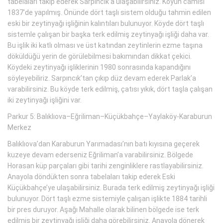
tabelaları takip ederek Sarpıncık’a ulaşabilirsiniz. Köyün camisi
1837’de yapılmış. Önünde dört taşlı sistem olduğu tahmin edilen
eski bir zeytinyağı işliğinin kalıntıları bulunuyor. Köyde dört taşlı
sistemle çalışan bir başka terk edilmiş zeytinyağı işliği daha var.
Bu işlik iki katlı olması ve üst katından zeytinlerin ezme taşına
döküldüğü yerin de görülebilmesi bakımından dikkat çekici.
Köydeki zeytinyağı işliklerinin 1980 sonrasında kapandığını
söyleyebiliriz. Sarpıncık’tan çıkıp düz devam ederek Parlak’a
varabilirsiniz. Bu köyde terk edilmiş, çatısı yıkık, dört taşla çalışan
iki zeytinyağı işliğini var.
Parkur 5: Balıklıova–Eğriliman–Küçükbahçe–Yaylaköy-Karaburun
Merkez
Balıklıova’dan Karaburun Yarımadası’nın batı kıyısına geçerek
kuzeye devam ederseniz Eğriliman’a varabilirsiniz. Bölgede
Horasan küp parçaları gibi tarihi zenginliklere rastlayabilirsiniz.
Anayola döndükten sonra tabelaları takip ederek Eski
Küçükbahçe’ye ulaşabilirsiniz. Burada terk edilmiş zeytinyağı işliği
bulunuyor. Dört taşlı ezme sistemiyle çalışan işlikte 1884 tarihli
bir pres duruyor. Aşağı Mahalle olarak bilinen bölgede ise terk
edilmiş bir zeytinyağı işliği daha görebilirsiniz. Anayola dönerek