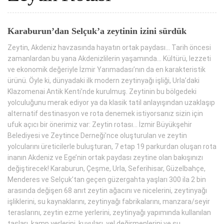
Karaburun’dan Selçuk’a zeytinin izini sürdük
Zeytin, Akdeniz havzasında hayatın ortak paydası... Tarih öncesi
zamanlardan bu yana Akdenizlilerin yaşamında... Kültürü, lezzeti
ve ekonomik değeriyle İzmir Yarımadası’nın da en karakteristik
ürünü. Öyle ki, dünyadaki ilk modern zeytinyağı işliği, Urla’daki
Klazomenai Antik Kenti’nde kurulmuş. Zeytinin bu bölgedeki
yolculuğunu merak ediyor ya da klasik tatil anlayışından uzaklaşıp
alternatif destinasyon ve rota denemek istiyorsanız sizin için
ufuk açıcı bir önerimiz var: Zeytin rotası... İzmir Büyükşehir
Belediyesi ve Zeytince Derneği’nce oluşturulan ve zeytin
yolcularını üreticilerle buluşturan, 7 etap 19 parkurdan oluşan rota
inanın Akdeniz ve Ege’nin ortak paydası zeytine olan bakışınızı
değiştirecek! Karaburun, Çeşme, Urla, Seferihisar, Güzelbahçe,
Menderes ve Selçuk’tan geçen güzergahta yaşları 300 ila 2 bin
arasında değişen 68 anıt zeytin ağacını ve nicelerini, zeytinyağı
işliklerini, su kaynaklarını, zeytinyağı fabrikalarını, manzara/seyir
teraslarını, zeytin ezme yerlerini, zeytinyağı yapımında kullanılan
taşları, kamp yerlerini, kuyuları, yel değirmenlerini ve su