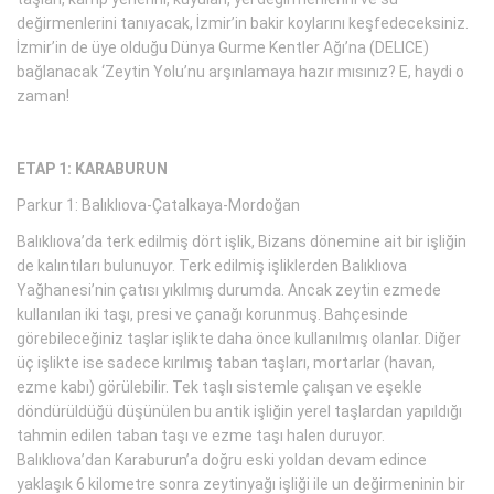
değirmenlerini tanıyacak, İzmir’in bakir koylarını keşfedeceksiniz.
İzmir’in de üye olduğu Dünya Gurme Kentler Ağı’na (DELICE)
bağlanacak ‘Zeytin Yolu’nu arşınlamaya hazır mısınız? E, haydi o
zaman!
ETAP 1: KARABURUN
Parkur 1: Balıklıova-Çatalkaya-Mordoğan
Balıklıova’da terk edilmiş dört işlik, Bizans dönemine ait bir işliğin
de kalıntıları bulunuyor. Terk edilmiş işliklerden Balıklıova
Yağhanesi’nin çatısı yıkılmış durumda. Ancak zeytin ezmede
kullanılan iki taşı, presi ve çanağı korunmuş. Bahçesinde
görebileceğiniz taşlar işlikte daha önce kullanılmış olanlar. Diğer
üç işlikte ise sadece kırılmış taban taşları, mortarlar (havan,
ezme kabı) görülebilir. Tek taşlı sistemle çalışan ve eşekle
döndürüldüğü düşünülen bu antik işliğin yerel taşlardan yapıldığı
tahmin edilen taban taşı ve ezme taşı halen duruyor.
Balıklıova’dan Karaburun’a doğru eski yoldan devam edince
yaklaşık 6 kilometre sonra zeytinyağı işliği ile un değirmeninin bir