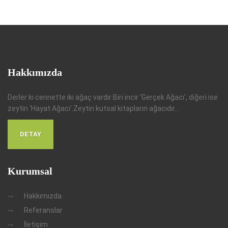
Hakkımızda
Derler ki cennette iki ağaç vardır:Biri incir ‘Gerçek Ağacı’, diğeri ise
zeytin ‘Hayat Ağacı’.Zeytin kutsal kitapların ağacıdır...
DETAY
Kurumsal
Hakkımızda
Referanslar
İletişim