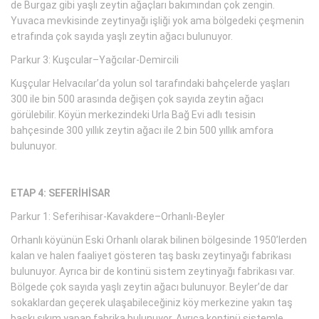
de Burgaz gibi yaşlı zeytin ağaçları bakımından çok zengin.
Yuvaca mevkisinde zeytinyağı işliği yok ama bölgedeki çeşmenin
etrafında çok sayıda yaşlı zeytin ağacı bulunuyor.
Parkur 3: Kuşcular–Yağcılar-Demircili
Kuşçular Helvacılar’da yolun sol tarafındaki bahçelerde yaşları
300 ile bin 500 arasında değişen çok sayıda zeytin ağacı
görülebilir. Köyün merkezindeki Urla Bağ Evi adlı tesisin
bahçesinde 300 yıllık zeytin ağacı ile 2 bin 500 yıllık amfora
bulunuyor.
ETAP 4: SEFERİHİSAR
Parkur 1: Seferihisar-Kavakdere–Orhanlı-Beyler
Orhanlı köyünün Eski Orhanlı olarak bilinen bölgesinde 1950’lerden
kalan ve halen faaliyet gösteren taş baskı zeytinyağı fabrikası
bulunuyor. Ayrıca bir de kontinü sistem zeytinyağı fabrikası var.
Bölgede çok sayıda yaşlı zeytin ağacı bulunuyor. Beyler’de dar
sokaklardan geçerek ulaşabileceğiniz köy merkezine yakın taş
baskı sıkım yapan fabrika bulunuyor. Ayrıca kontinü sistemle