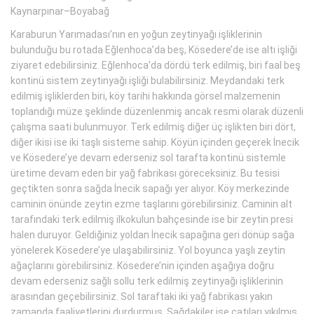
Kaynarpınar–Boyabağ
Karaburun Yarımadası’nın en yoğun zeytinyağı işliklerinin
bulunduğu bu rotada Eğlenhoca’da beş, Kösedere’de ise altı işliği
ziyaret edebilirsiniz. Eğlenhoca’da dördü terk edilmiş, biri faal beş
kontinü sistem zeytinyağı işliği bulabilirsiniz. Meydandaki terk
edilmiş işliklerden biri, köy tarihi hakkında görsel malzemenin
toplandığı müze şeklinde düzenlenmiş ancak resmi olarak düzenli
çalışma saati bulunmuyor. Terk edilmiş diğer üç işlikten biri dört,
diğer ikisi ise iki taşlı sisteme sahip. Köyün içinden geçerek İnecik
ve Kösedere’ye devam ederseniz sol tarafta kontinü sistemle
üretime devam eden bir yağ fabrikası göreceksiniz. Bu tesisi
geçtikten sonra sağda İnecik sapağı yer alıyor. Köy merkezinde
caminin önünde zeytin ezme taşlarını görebilirsiniz. Caminin alt
tarafındaki terk edilmiş ilkokulun bahçesinde ise bir zeytin presi
halen duruyor. Geldiğiniz yoldan İnecik sapağına geri dönüp sağa
yönelerek Kösedere’ye ulaşabilirsiniz. Yol boyunca yaşlı zeytin
ağaçlarını görebilirsiniz. Kösedere’nin içinden aşağıya doğru
devam ederseniz sağlı sollu terk edilmiş zeytinyağı işliklerinin
arasından geçebilirsiniz. Sol taraftaki iki yağ fabrikası yakın
zamanda faaliyetlerini durdurmuş. Sağdakiler ise çatıları yıkılmış,