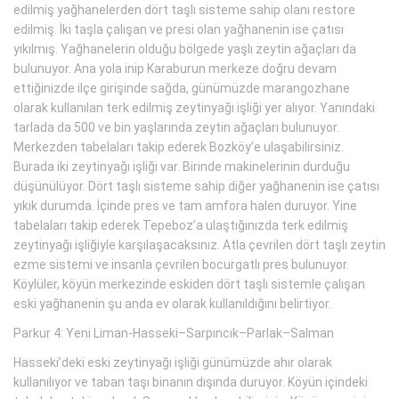
edilmiş yağhanelerden dört taşlı sisteme sahip olanı restore
edilmiş. İki taşla çalışan ve presi olan yağhanenin ise çatısı
yıkılmış. Yağhanelerin olduğu bölgede yaşlı zeytin ağaçları da
bulunuyor. Ana yola inip Karaburun merkeze doğru devam
ettiğinizde ilçe girişinde sağda, günümüzde marangozhane
olarak kullanılan terk edilmiş zeytinyağı işliği yer alıyor. Yanındaki
tarlada da 500 ve bin yaşlarında zeytin ağaçları bulunuyor.
Merkezden tabelaları takip ederek Bozköy’e ulaşabilirsiniz.
Burada iki zeytinyağı işliği var. Birinde makinelerinin durduğu
düşünülüyor. Dört taşlı sisteme sahip diğer yağhanenin ise çatısı
yıkık durumda. İçinde pres ve tam amfora halen duruyor. Yine
tabelaları takip ederek Tepeboz’a ulaştığınızda terk edilmiş
zeytinyağı işliğiyle karşılaşacaksınız. Atla çevrilen dört taşlı zeytin
ezme sistemi ve insanla çevrilen bocurgatlı pres bulunuyor.
Köylüler, köyün merkezinde eskiden dört taşlı sistemle çalışan
eski yağhanenin şu anda ev olarak kullanıldığını belirtiyor.
Parkur 4: Yeni Liman-Hasseki–Sarpıncık–Parlak–Salman
Hasseki’deki eski zeytinyağı işliği günümüzde ahır olarak
kullanılıyor ve taban taşı binanın dışında duruyor. Köyün içindeki