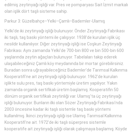
edilmiş zeytinyağı işliği var. Pres ve pomparyası Sait İzmit markalı
olan işlik dört taşlı sisteme sahip.
Parkur 3: Güzelbahçe–Yelki–Çamlı–Bademler-Ulamış
Yelki’de iki zeytinyağı işliği bulunuyor. Önder Zeytinyağı Fabrikası
iki taşlı, taş baskı yöntemi ile çalışıyor. 1938’de kurulan işlik üç
nesildir kullanılıyor. Diğer zeytinyağı işliği ise Coşkun Zeytinyağı
Fabrikası. Aynı zamanda Yelki’de 700-bin 800 ve bin 500-bin 600
yaşlarında zeytin ağaçları bulunuyor. Tabelaları takip ederek
ulaşabileceğiniz Çamlı köy meydanında bir mortar görebilirsiniz.
Buradan sonra uğrayabileceğiniz Bademler’de Tarımsal Kalkınma
Kooperatifi’ne ait zeytinyağı işliği bulunuyor. 1962’de kurulan
işlikte sulu pres, taş baskı yöntemiyle üretim yapılıyor. Yakın
zamanda organik sertifikalı üretim başlamış. Kooperatifin 50
dönüm organik sertifikalı zeytinliği var. Ulamış’ta üç zeytinyağı
işliği bulunuyor. Bunların ilki olan Sözer Zeytinyağı Fabrikası’nda
2003 öncesine kadar iki taşlı sistemle taş baskı yöntemi
kullanılmış. İkinci zeytinyağı işliği ise Ulamış Tarımsal Kalkınma
Kooperatifi’ne ait. 1972’de iki taşlı süperpres sistemle
kooperatife ait zeytinyağı işliği olarak çalışmaya başlamış. Köyde