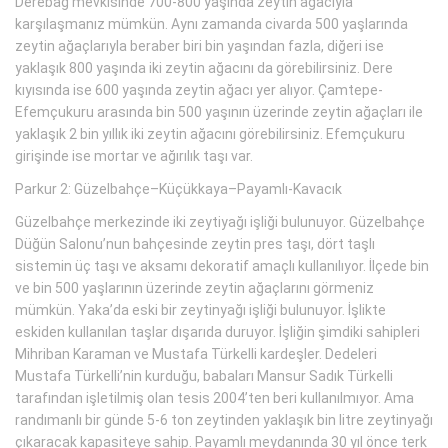
Derebağ mevkisinde 700-800 yaşında zeytin ağacıyla
karşılaşmanız mümkün. Aynı zamanda civarda 500 yaşlarında
zeytin ağaçlarıyla beraber biri bin yaşından fazla, diğeri ise
yaklaşık 800 yaşında iki zeytin ağacını da görebilirsiniz. Dere
kıyısında ise 600 yaşında zeytin ağacı yer alıyor. Çamtepe-
Efemçukuru arasında bin 500 yaşının üzerinde zeytin ağaçları ile
yaklaşık 2 bin yıllık iki zeytin ağacını görebilirsiniz. Efemçukuru
girişinde ise mortar ve ağırılık taşı var.
Parkur 2: Güzelbahçe–Küçükkaya–Payamlı-Kavacık
Güzelbahçe merkezinde iki zeytiyağı işliği bulunuyor. Güzelbahçe
Düğün Salonu’nun bahçesinde zeytin pres taşı, dört taşlı
sistemin üç taşı ve aksamı dekoratif amaçlı kullanılıyor. İlçede bin
ve bin 500 yaşlarının üzerinde zeytin ağaçlarını görmeniz
mümkün. Yaka’da eski bir zeytinyağı işliği bulunuyor. İşlikte
eskiden kullanılan taşlar dışarıda duruyor. İşliğin şimdiki sahipleri
Mihriban Karaman ve Mustafa Türkelli kardeşler. Dedeleri
Mustafa Türkelli’nin kurduğu, babaları Mansur Sadık Türkelli
tarafından işletilmiş olan tesis 2004’ten beri kullanılmıyor. Ama
randımanlı bir günde 5-6 ton zeytinden yaklaşık bin litre zeytinyağı
çıkaracak kapasiteye sahip. Payamlı meydanında 30 yıl önce terk