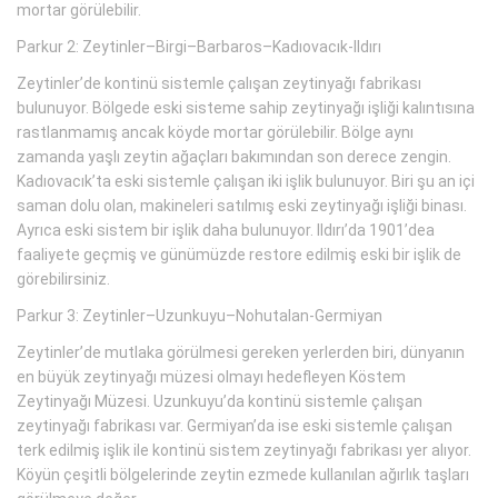
mortar görülebilir.
Parkur 2: Zeytinler–Birgi–Barbaros–Kadıovacık-Ildırı
Zeytinler’de kontinü sistemle çalışan zeytinyağı fabrikası
bulunuyor. Bölgede eski sisteme sahip zeytinyağı işliği kalıntısına
rastlanmamış ancak köyde mortar görülebilir. Bölge aynı
zamanda yaşlı zeytin ağaçları bakımından son derece zengin.
Kadıovacık’ta eski sistemle çalışan iki işlik bulunuyor. Biri şu an içi
saman dolu olan, makineleri satılmış eski zeytinyağı işliği binası.
Ayrıca eski sistem bir işlik daha bulunuyor. Ildırı’da 1901’dea
faaliyete geçmiş ve günümüzde restore edilmiş eski bir işlik de
görebilirsiniz.
Parkur 3: Zeytinler–Uzunkuyu–Nohutalan-Germiyan
Zeytinler’de mutlaka görülmesi gereken yerlerden biri, dünyanın
en büyük zeytinyağı müzesi olmayı hedefleyen Köstem
Zeytinyağı Müzesi. Uzunkuyu’da kontinü sistemle çalışan
zeytinyağı fabrikası var. Germiyan’da ise eski sistemle çalışan
terk edilmiş işlik ile kontinü sistem zeytinyağı fabrikası yer alıyor.
Köyün çeşitli bölgelerinde zeytin ezmede kullanılan ağırlık taşları