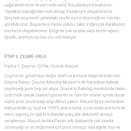
sağa ilerlemeye devam ederseniz Küçükbahçe Karaburun-
Yaylaköy sapağından sola dönüp Yaylaköy’e ulaşabilirsiniz.
Girişteki çeşmenin yanındaki zeytin ezme düzeneği ve mortarı
görebilirsiniz. Büyükdere Vadisi yolunu takip etiğinizde Karaburun
merkeze ulaşabilirsiniz. Bölgede çok sayıda yaşlı zeytin ağacı,
iğnelik, anemon ve mis otu sizi bekliyor.
ETAP 2: ÇEŞME-URLA
Parkur 1: Çeşme–Çiftlik–Ovacık-Alaçatı
Çeşme’nin görülmeye değer tarihi ve kültürel değerlerinden biri
Çeşme Kalesi. Çeşme Arkeoloji Müzesi’ni de barındıran kalede
zeytinyağı pres taşı yer alıyor. Ovacık’ın Ballıdağ mevkisinde halen
özel mülk olarak faaliyet gösteren ve cam bir odanın içinde duran
süper pres zeytinyağı işliği dikkat çekici. Alaçatı’da bir restoranın
bahçesinde üç taşlı ve 1990’lı yıllara kadar çuval baskı yöntemi ile
sıkım yapmış bir işlikte kullanılan parçalar dekoratif amaçlı
sergileniyor. Alaçatı Antika Pazarı adlı dükkanda çok sayıda
zeytinyağı ve un değirmeni için pres, sonsuz vida ağırlık taşı ve