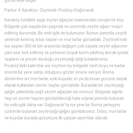
görülmeye değer.
Parkur 4: Karaköy–Zeytineli–Posköy-Dağovacık
Karaköy özellikle yaşlı zeytin ağaçları bakımından zengin bir köy.
Bölgede çok sayıda bin yaşında ve üzerinde zeytin ağacı tespit
edilmiş durumda. Bir eski işlik de bulunuyor. Bunun yanında çeşitli
yerlerde kırılmış orbis taşları ve mortarlar görülebilir. Zeytineli’nde
ise yaşları 300 ile bin arasında değişen çok sayıda zeytin ağacının
yanı sıra terk edilmiş ve çatısının büyük kısmı yıkılmış ancak içinde
taşların ve presin durduğu zeytinyağı işliği bulabilirsiniz.
Posköy’deki kalıntılar ise zeytinin bu bölgede tarih boyu ne kadar
önemli bir yere sahip olduğunu gözler önüne seriyor. Roma
dönemine ait mortarlar, eski kuyular, at ya da insan gücüne dayalı
olarak kullanılan zemin taşları görülebilir. Buradaki bir zeytinyağı
işliğin yakınında yaşlı zeytin ağaçları da mevcut. Bölgede ağırlık
taşı ve zemin taşının görülebileceği hala orijinal yerinde bulunan
bir eski işlik daha var. Dağovacık’ta ise yine bir Roma yerleşimi
üzerinde bulunan zeytinyağı işliğini görebilirsiniz. Orbis, mortarlar
ve kuyular burada gözünüze ilk çarpan ayrıntılar olacak.