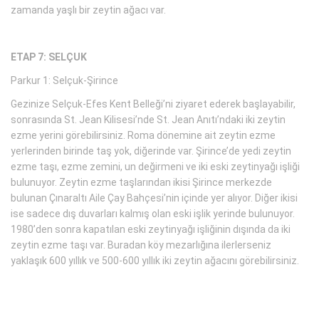
zamanda yaşlı bir zeytin ağacı var.
ETAP 7: SELÇUK
Parkur 1: Selçuk-Şirince
Gezinize Selçuk-Efes Kent Belleği’ni ziyaret ederek başlayabilir,
sonrasında St. Jean Kilisesi’nde St. Jean Anıtı’ndaki iki zeytin
ezme yerini görebilirsiniz. Roma dönemine ait zeytin ezme
yerlerinden birinde taş yok, diğerinde var. Şirince’de yedi zeytin
ezme taşı, ezme zemini, un değirmeni ve iki eski zeytinyağı işliği
bulunuyor. Zeytin ezme taşlarından ikisi Şirince merkezde
bulunan Çınaraltı Aile Çay Bahçesi’nin içinde yer alıyor. Diğer ikisi
ise sadece dış duvarları kalmış olan eski işlik yerinde bulunuyor.
1980’den sonra kapatılan eski zeytinyağı işliğinin dışında da iki
zeytin ezme taşı var. Buradan köy mezarlığına ilerlerseniz
yaklaşık 600 yıllık ve 500-600 yıllık iki zeytin ağacını görebilirsiniz.