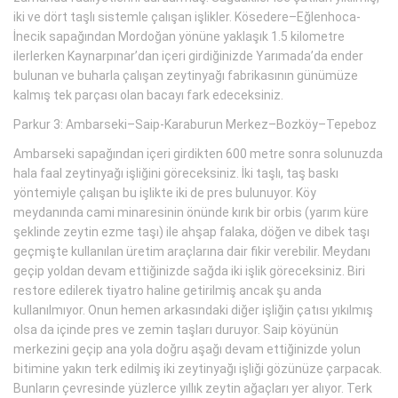
iki ve dört taşlı sistemle çalışan işlikler. Kösedere–Eğlenhoca-
İnecik sapağından Mordoğan yönüne yaklaşık 1.5 kilometre
ilerlerken Kaynarpınar’dan içeri girdiğinizde Yarımada’da ender
bulunan ve buharla çalışan zeytinyağı fabrikasının günümüze
kalmış tek parçası olan bacayı fark edeceksiniz.
Parkur 3: Ambarseki–Saip-Karaburun Merkez–Bozköy–Tepeboz
Ambarseki sapağından içeri girdikten 600 metre sonra solunuzda
hala faal zeytinyağı işliğini göreceksiniz. İki taşlı, taş baskı
yöntemiyle çalışan bu işlikte iki de pres bulunuyor. Köy
meydanında cami minaresinin önünde kırık bir orbis (yarım küre
şeklinde zeytin ezme taşı) ile ahşap falaka, döğen ve dibek taşı
geçmişte kullanılan üretim araçlarına dair fikir verebilir. Meydanı
geçip yoldan devam ettiğinizde sağda iki işlik göreceksiniz. Biri
restore edilerek tiyatro haline getirilmiş ancak şu anda
kullanılmıyor. Onun hemen arkasındaki diğer işliğin çatısı yıkılmış
olsa da içinde pres ve zemin taşları duruyor. Saip köyünün
merkezini geçip ana yola doğru aşağı devam ettiğinizde yolun
bitimine yakın terk edilmiş iki zeytinyağı işliği gözünüze çarpacak.
Bunların çevresinde yüzlerce yıllık zeytin ağaçları yer alıyor. Terk