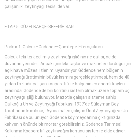
çalışan iki zeytinyağı tesisi de var.
ETAP 5: GÜZELBAHÇE-SEFERİHİSAR
Parkur 1: Gölcük–Gödence–Çamtepe-Efemçukuru
Gölcük’teki terk edilmiş zeytinyağı işliğinin ne çatısı, ne de
duvarları yerinde... Ancak içindeki taşlar ve makineler durduğu için
açık hava müzesi izlenimi uyandırıyor. Gödence hem bölgenin
zeytinyağı üretiminin büyük kısmını gerçekleştirmesi, hem de 40
yıldan fazladır çalışan kooperatifi ile bölgenin en önemli köyleri
arasında. Gödence’de biri kontinü sistem olmak üzere toplam üç
zeytinyağı işliği bulunuyor. Mazotla çalışan sisteme sahip
Çalıkoğlu Un ve Zeytinyağı Fabrikası 1937’de Süleyman Bey
tarafından kurulmuş. Ayrıca halen çalışan Ünal Zeytinyağı ve Un
Fabrikası da bulunuyor. Gödence köy meydanına çıktığınızda
kahvenin önünde bir mortar görebilirsiniz. Gödence Tarımsal
Kalkınma Kooperatifi zeytinyağını kontinü sistemle elde ediyor.