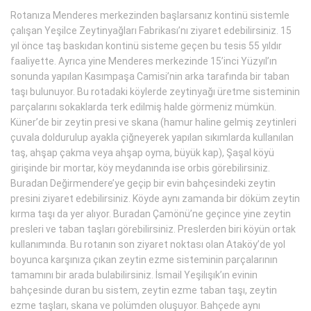
Rotanıza Menderes merkezinden başlarsanız kontinü sistemle
çalışan Yeşilce Zeytinyağları Fabrikası’nı ziyaret edebilirsiniz. 15
yıl önce taş baskıdan kontinü sisteme geçen bu tesis 55 yıldır
faaliyette. Ayrıca yine Menderes merkezinde 15’inci Yüzyıl’ın
sonunda yapılan Kasımpaşa Camisi’nin arka tarafında bir taban
taşı bulunuyor. Bu rotadaki köylerde zeytinyağı üretme sisteminin
parçalarını sokaklarda terk edilmiş halde görmeniz mümkün.
Küner’de bir zeytin presi ve skana (hamur haline gelmiş zeytinleri
çuvala doldurulup ayakla çiğneyerek yapılan sıkımlarda kullanılan
taş, ahşap çakma veya ahşap oyma, büyük kap), Şaşal köyü
girişinde bir mortar, köy meydanında ise orbis görebilirsiniz.
Buradan Değirmendere’ye geçip bir evin bahçesindeki zeytin
presini ziyaret edebilirsiniz. Köyde aynı zamanda bir döküm zeytin
kırma taşı da yer alıyor. Buradan Çamönü’ne geçince yine zeytin
presleri ve taban taşları görebilirsiniz. Preslerden biri köyün ortak
kullanımında. Bu rotanın son ziyaret noktası olan Ataköy’de yol
boyunca karşınıza çıkan zeytin ezme sisteminin parçalarının
tamamını bir arada bulabilirsiniz. İsmail Yeşilışık’ın evinin
bahçesinde duran bu sistem, zeytin ezme taban taşı, zeytin
ezme taşları, skana ve polümden oluşuyor. Bahçede aynı