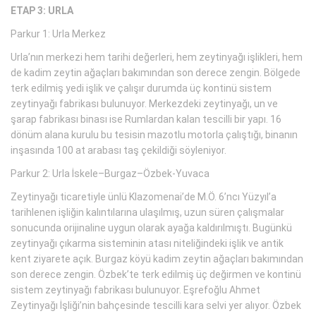
ETAP 3: URLA
Parkur 1: Urla Merkez
Urla’nın merkezi hem tarihi değerleri, hem zeytinyağı işlikleri, hem
de kadim zeytin ağaçları bakımından son derece zengin. Bölgede
terk edilmiş yedi işlik ve çalışır durumda üç kontinü sistem
zeytinyağı fabrikası bulunuyor. Merkezdeki zeytinyağı, un ve
şarap fabrikası binası ise Rumlardan kalan tescilli bir yapı. 16
dönüm alana kurulu bu tesisin mazotlu motorla çalıştığı, binanın
inşasında 100 at arabası taş çekildiği söyleniyor.
Parkur 2: Urla İskele–Burgaz–Özbek-Yuvaca
Zeytinyağı ticaretiyle ünlü Klazomenai’de M.Ö. 6’ncı Yüzyıl’a
tarihlenen işliğin kalıntılarına ulaşılmış, uzun süren çalışmalar
sonucunda orijinaline uygun olarak ayağa kaldırılmıştı. Bugünkü
zeytinyağı çıkarma sisteminin atası niteliğindeki işlik ve antik
kent ziyarete açık. Burgaz köyü kadim zeytin ağaçları bakımından
son derece zengin. Özbek’te terk edilmiş üç değirmen ve kontinü
sistem zeytinyağı fabrikası bulunuyor. Eşrefoğlu Ahmet
Zeytinyağı İşliği’nin bahçesinde tescilli kara selvi yer alıyor. Özbek