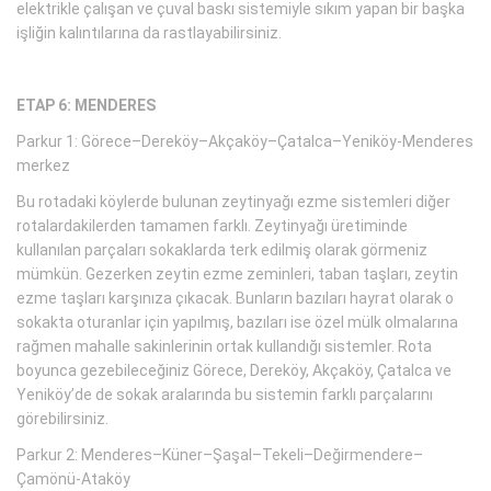
elektrikle çalışan ve çuval baskı sistemiyle sıkım yapan bir başka
işliğin kalıntılarına da rastlayabilirsiniz.
ETAP 6: MENDERES
Parkur 1: Görece–Dereköy–Akçaköy–Çatalca–Yeniköy-Menderes
merkez
Bu rotadaki köylerde bulunan zeytinyağı ezme sistemleri diğer
rotalardakilerden tamamen farklı. Zeytinyağı üretiminde
kullanılan parçaları sokaklarda terk edilmiş olarak görmeniz
mümkün. Gezerken zeytin ezme zeminleri, taban taşları, zeytin
ezme taşları karşınıza çıkacak. Bunların bazıları hayrat olarak o
sokakta oturanlar için yapılmış, bazıları ise özel mülk olmalarına
rağmen mahalle sakinlerinin ortak kullandığı sistemler. Rota
boyunca gezebileceğiniz Görece, Dereköy, Akçaköy, Çatalca ve
Yeniköy’de de sokak aralarında bu sistemin farklı parçalarını
görebilirsiniz.
Parkur 2: Menderes–Küner–Şaşal–Tekeli–Değirmendere–
Çamönü-Ataköy