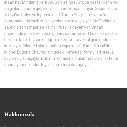
insan hayatından çıkarılıyor. Sonrasında Avrupa hastalıkların ve
salgınların önüne geçemiyor, binlerce insan ölüyor. Sabun 8’inci
Yüzyıl’da İtalya ve İspanya’da, 13’üncü Yüzyıl’da Fransa’da,
sonrasında da İngiltere’de yeniden ortaya çıkıyor. Biz Türklerin
sabunla tanışması ise 11’inci Yüzyıl’a dayanıyor. Ondan
öncesinde sulardaki soda, çöven, saparma, süt kökü, kaşık otu,
herdemtaze, tavşankulağı, hintkestanesi ve kül gibi maddeler
kullanıyor. Bilimsel olarak sabun yapımı ise 18’inci Yüzyıl’da
Michel Eugene Chevreul’un gerekli kimyasal formülleri ortaya
koymasıyla başlıyor. Buhar makinesinin bulunmasıyla birlikte de
sabun yapımı endüstriyel bir sektöre dönüşüyor
Hakkımızda