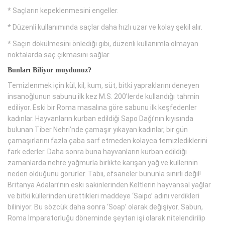
* Saçların kepeklenmesini engeller.
* Düzenli kullanımında saçlar daha hızlı uzar ve kolay şekil alır.
* Saçın dökülmesini önlediği gibi, düzenli kullanımla olmayan
noktalarda saç çıkmasını sağlar.
Bunları Biliyor muydunuz?
Temizlenmek için kül, kil, kum, süt, bitki yapraklarını deneyen
insanoğlunun sabunu ilk kez M.S. 200’lerde kullandığı tahmin
ediliyor. Eski bir Roma masalına göre sabunu ilk keşfedenler
kadınlar. Hayvanların kurban edildiği Sapo Dağı’nın kıyısında
bulunan Tiber Nehri’nde çamaşır yıkayan kadınlar, bir gün
çamaşırlarını fazla çaba sarf etmeden kolayca temizlediklerini
fark ederler. Daha sonra buna hayvanların kurban edildiği
zamanlarda nehre yağmurla birlikte karışan yağ ve küllerinin
neden olduğunu görürler. Tabii, efsaneler bununla sınırlı değil!
Britanya Adaları’nın eski sakinlerinden Keltlerin hayvansal yağlar
ve bitki küllerinden ürettikleri maddeye ‘Saipo’ adını verdikleri
biliniyor. Bu sözcük daha sonra ‘Soap’ olarak değişiyor. Sabun,
Roma İmparatorluğu döneminde şeytan işi olarak nitelendirilip