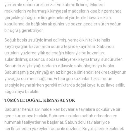
yöntemle sabun üretimi zor ve zahmetli bir iş. Modern
makinelerin ve karmaşık kimyasal maddelerin kısa bir zamanda
gerçekleştirdiği üretim geleneksel yöntemle hava ve iklim
koşullarına da bağlı olarak günler ve bazen geceler süren yoğun
bir uğraş gerektiriyor.
Soğuk baskı usulüyle imal edilmiş, yemeklik nitelikte halis
zeytinyağları kazanlarda odun ateşinde kaynatılır. Sabuncu
ustaları, yüzlerce yıllık geleneğin bilgisiyle bu kazanlara
sulandırılmış sabuncu sodası ekleyerek kaynatmayı sürdürürler.
Sonunda zeytinyağı sodanın etkisiyle sabunlaşmaya başlar.
Sabunlaşmış zeytinyağı en az bir gece dinlendirilerek reaksiyonun
yavaşça sürmesi sağlanır. Ertesi gün kazanlar tekrar odun
ateşiyle kaynatılırken gerekli miktarda doğal kaya tuzu ilave edilir,
soğumaya bırakılır.
TÜMÜYLE DOĞAL, KİMYASAL YOK
Sabunlar henüz sıvı halde iken kovalarla tavlalara dökülür ve bir
gece kurumaya bırakılır. Sabuncu ustaları sabah erkenden en
hummalı faaliyetlerine başlarlar. Sabun dolu tavlalar iyice
sertleşmeden yüzeyleri raspa ile düzlenir. Boyalı iplerle kesilecek