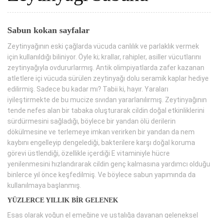
Sabun kokan sayfalar
Zeytinyağının eski çağlarda vücuda canlılık ve parlaklık vermek
için kullanıldığı biliniyor. Öyle ki; krallar, rahipler, asiller vücutlarını
zeytinyağıyla ovdururlarmış. Antik olimpiyatlarda zafer kazanan
atletlere içi vücuda sürülen zeytinyağı dolu seramik kaplar hediye
edilirmiş. Sadece bu kadar mı? Tabii ki, hayır. Yaraları
iyileştirmekte de bu mucize sıvıdan yararlanılırmış. Zeytinyağının
tende nefes alan bir tabaka oluşturarak cildin doğal etkinliklerini
sürdürmesini sağladığı, böylece bir yandan ölü derilerin
dökülmesine ve terlemeye imkan verirken bir yandan da nem
kaybını engelleyip dengelediği, bakterilere karşı doğal koruma
görevi üstlendiği, özellikle içerdiği E vitaminiyle hücre
yenilenmesini hızlandırarak cildin genç kalmasına yardımcı olduğu
binlerce yıl önce keşfedilmiş. Ve böylece sabun yapımında da
kullanılmaya başlanmış.
YÜZLERCE YILLIK BİR GELENEK
Esas olarak yoğun el emeğine ve ustalığa dayanan geleneksel