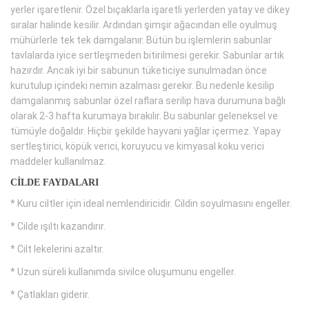
yerler işaretlenir. Özel bıçaklarla işaretli yerlerden yatay ve dikey
sıralar halinde kesilir. Ardından şimşir ağacından elle oyulmuş
mühürlerle tek tek damgalanır. Bütün bu işlemlerin sabunlar
tavlalarda iyice sertleşmeden bitirilmesi gerekir. Sabunlar artık
hazırdır. Ancak iyi bir sabunun tüketiciye sunulmadan önce
kurutulup içindeki nemin azalması gerekir. Bu nedenle kesilip
damgalanmış sabunlar özel raflara serilip hava durumuna bağlı
olarak 2-3 hafta kurumaya bırakılır. Bu sabunlar geleneksel ve
tümüyle doğaldır. Hiçbir şekilde hayvani yağlar içermez. Yapay
sertleştirici, köpük verici, koruyucu ve kimyasal koku verici
maddeler kullanılmaz.
CİLDE FAYDALARI
* Kuru ciltler için ideal nemlendiricidir. Cildin soyulmasını engeller.
* Cilde ışıltı kazandırır.
* Cilt lekelerini azaltır.
* Uzun süreli kullanımda sivilce oluşumunu engeller.
* Çatlakları giderir.