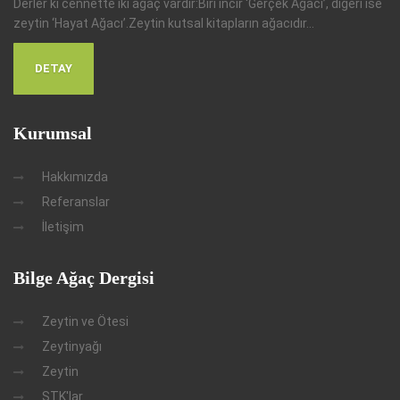
Derler ki cennette iki ağaç vardır:Biri incir ‘Gerçek Ağacı’, diğeri ise
zeytin ‘Hayat Ağacı’.Zeytin kutsal kitapların ağacıdır...
DETAY
Kurumsal
Hakkımızda
Referanslar
İletişim
Bilge Ağaç Dergisi
Zeytin ve Ötesi
Zeytinyağı
Zeytin
STK'lar