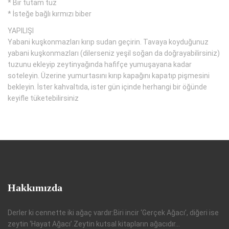
* Bir tutam tuz
* İsteğe bağlı kırmızı biber
YAPILIŞI
Yabani kuşkonmazları kırıp sudan geçirin. Tavaya koyduğunuz
yabani kuşkonmazları (dilerseniz yeşil soğan da doğrayabilirsiniz)
tuzunu ekleyip zeytinyağında hafifçe yumuşayana kadar
soteleyin. Üzerine yumurtasını kırıp kapağını kapatıp pişmesini
bekleyin. İster kahvaltıda, ister gün içinde herhangi bir öğünde
keyifle tüketebilirsiniz
Hakkımızda
Derler ki cennette iki ağaç vardır:Biri incir ‘Gerçek Ağacı’, diğeri ise
zeytin ‘Hayat Ağacı’.Zeytin kutsal kitapların ağacıdır...