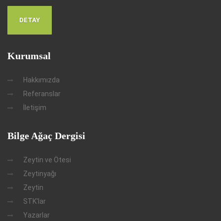
DETAY
Kurumsal
Hakkımızda
Referanslar
İletişim
Bilge Ağaç Dergisi
Zeytin ve Ötesi
Zeytinyağı
Zeytin
STK'lar
Yazarlar