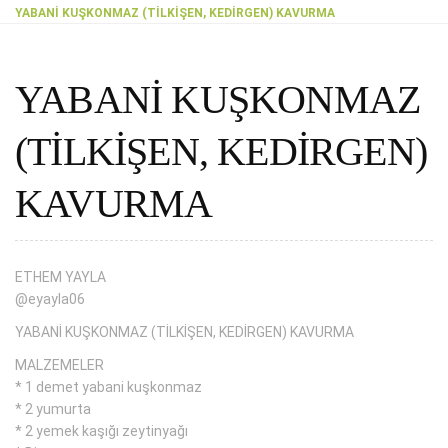
YABANİ KUŞKONMAZ (TİLKİŞEN, KEDİRGEN) KAVURMA
YABANİ KUŞKONMAZ
(TİLKİŞEN, KEDİRGEN)
KAVURMA
ETHEM YAYLA
@eyayla06
YABANİ KUŞKONMAZ (TİLKİŞEN, KEDİRGEN) KAVURMA
MALZEMELER
* 1 demet yabani kuşkonmaz
* 2 yumurta
* 2 yemek kaşığı zeytinyağı