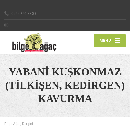
0542 246 88 33
MENU
YABANİ KUŞKONMAZ
(TİLKİŞEN, KEDİRGEN)
KAVURMA
Bilge Ağaç Dergisi