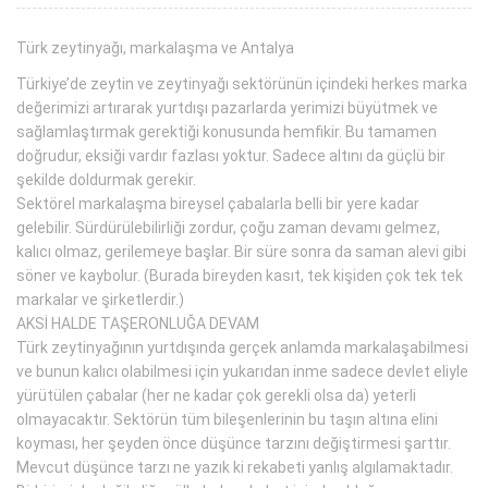
Türk zeytinyağı, markalaşma ve Antalya
Türkiye’de zeytin ve zeytinyağı sektörünün içindeki herkes marka
değerimizi artırarak yurtdışı pazarlarda yerimizi büyütmek ve
sağlamlaştırmak gerektiği konusunda hemfikir. Bu tamamen
doğrudur, eksiği vardır fazlası yoktur. Sadece altını da güçlü bir
şekilde doldurmak gerekir.
Sektörel markalaşma bireysel çabalarla belli bir yere kadar
gelebilir. Sürdürülebilirliği zordur, çoğu zaman devamı gelmez,
kalıcı olmaz, gerilemeye başlar. Bir süre sonra da saman alevi gibi
söner ve kaybolur. (Burada bireyden kasıt, tek kişiden çok tek tek
markalar ve şirketlerdir.)
AKSİ HALDE TAŞERONLUĞA DEVAM
Türk zeytinyağının yurtdışında gerçek anlamda markalaşabilmesi
ve bunun kalıcı olabilmesi için yukarıdan inme sadece devlet eliyle
yürütülen çabalar (her ne kadar çok gerekli olsa da) yeterli
olmayacaktır. Sektörün tüm bileşenlerinin bu taşın altına elini
koyması, her şeyden önce düşünce tarzını değiştirmesi şarttır.
Mevcut düşünce tarzı ne yazık ki rekabeti yanlış algılamaktadır.