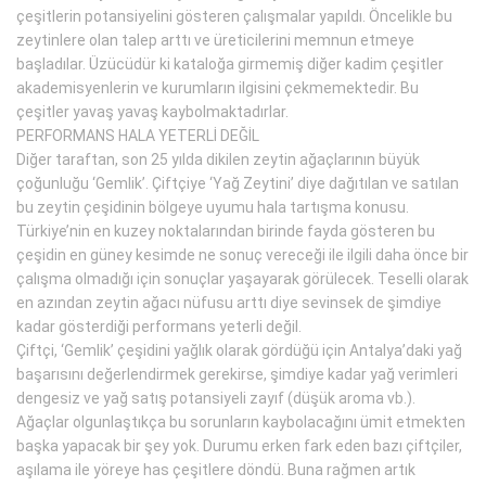
çeşitlerin potansiyelini gösteren çalışmalar yapıldı. Öncelikle bu
zeytinlere olan talep arttı ve üreticilerini memnun etmeye
başladılar. Üzücüdür ki kataloğa girmemiş diğer kadim çeşitler
akademisyenlerin ve kurumların ilgisini çekmemektedir. Bu
çeşitler yavaş yavaş kaybolmaktadırlar.
PERFORMANS HALA YETERLİ DEĞİL
Diğer taraftan, son 25 yılda dikilen zeytin ağaçlarının büyük
çoğunluğu ‘Gemlik’. Çiftçiye ‘Yağ Zeytini’ diye dağıtılan ve satılan
bu zeytin çeşidinin bölgeye uyumu hala tartışma konusu.
Türkiye’nin en kuzey noktalarından birinde fayda gösteren bu
çeşidin en güney kesimde ne sonuç vereceği ile ilgili daha önce bir
çalışma olmadığı için sonuçlar yaşayarak görülecek. Teselli olarak
en azından zeytin ağacı nüfusu arttı diye sevinsek de şimdiye
kadar gösterdiği performans yeterli değil.
Çiftçi, ‘Gemlik’ çeşidini yağlık olarak gördüğü için Antalya’daki yağ
başarısını değerlendirmek gerekirse, şimdiye kadar yağ verimleri
dengesiz ve yağ satış potansiyeli zayıf (düşük aroma vb.).
Ağaçlar olgunlaştıkça bu sorunların kaybolacağını ümit etmekten
başka yapacak bir şey yok. Durumu erken fark eden bazı çiftçiler,
aşılama ile yöreye has çeşitlere döndü. Buna rağmen artık