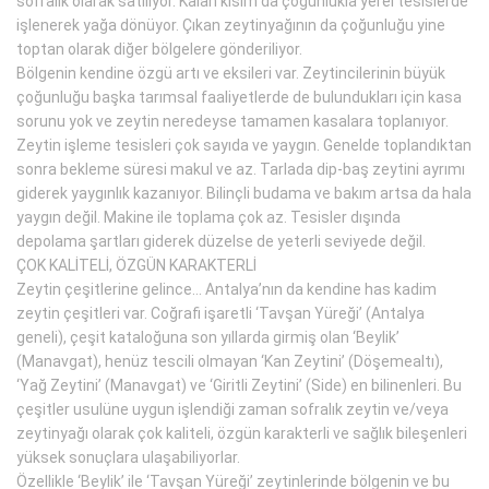
sofralık olarak satılıyor. Kalan kısım da çoğunlukla yerel tesislerde
işlenerek yağa dönüyor. Çıkan zeytinyağının da çoğunluğu yine
toptan olarak diğer bölgelere gönderiliyor.
Bölgenin kendine özgü artı ve eksileri var. Zeytincilerinin büyük
çoğunluğu başka tarımsal faaliyetlerde de bulundukları için kasa
sorunu yok ve zeytin neredeyse tamamen kasalara toplanıyor.
Zeytin işleme tesisleri çok sayıda ve yaygın. Genelde toplandıktan
sonra bekleme süresi makul ve az. Tarlada dip-baş zeytini ayrımı
giderek yaygınlık kazanıyor. Bilinçli budama ve bakım artsa da hala
yaygın değil. Makine ile toplama çok az. Tesisler dışında
depolama şartları giderek düzelse de yeterli seviyede değil.
ÇOK KALİTELİ, ÖZGÜN KARAKTERLİ
Zeytin çeşitlerine gelince… Antalya’nın da kendine has kadim
zeytin çeşitleri var. Coğrafi işaretli ‘Tavşan Yüreği’ (Antalya
geneli), çeşit kataloğuna son yıllarda girmiş olan ‘Beylik’
(Manavgat), henüz tescili olmayan ‘Kan Zeytini’ (Döşemealtı),
‘Yağ Zeytini’ (Manavgat) ve ‘Giritli Zeytini’ (Side) en bilinenleri. Bu
çeşitler usulüne uygun işlendiği zaman sofralık zeytin ve/veya
zeytinyağı olarak çok kaliteli, özgün karakterli ve sağlık bileşenleri
yüksek sonuçlara ulaşabiliyorlar.
Özellikle ‘Beylik’ ile ‘Tavşan Yüreği’ zeytinlerinde bölgenin ve bu