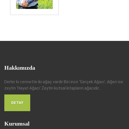
Hakkımızda
Derler ki cennette iki ağaç vardır:Biri incir ‘Gerçek Ağacı’, diğeri ise
zeytin ‘Hayat Ağacı’.Zeytin kutsal kitapların ağacıdır...
DETAY
Kurumsal