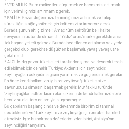
* VERİMLİLİK: Birim maliyetleri düşürmek ve hacmimizi artırmak
için verimliliğimizi artırmamız gerek.
* KALİTE: Pazar değerimizi, tanınırlığımızı artırmak ve talep
sürekliliğini sağlayabilmek için kalitemizi artırmamız gerek.
Burada şunun altı çizilmeli: Amaç tüm sektörün belli kalite
seviyesinin üstünde olmasıdır. ‘Yıldız’ ürün/marka gereklidir ama
tek başına yeterli gelmez. Burada hedeflenen ortalama seviyede
gerçekçi olup, gerekirse düşükten başlamalı, yavaş yavaş üste
çekilmelidir.
* ALGI: İç-dış pazar tüketicileri tarafından şimdi ve devamlı tercih
edilebilmek için de haklı ‘Türkiye; Akdenizlidir, zeytincidir,
zeytinyağları çok iyidir’ algısını yaratmak ve güçlendirmek gerekir.
En önce kendi halkımızın iyi birer zeytinyağı tüketicisi ve
savunucusu olmasını başarmak gerekir. Mutfak kültüründe
‘zeytinyağlılar’ adlı bir kısım olan ülkemizde kendi halkımızda bile
henüz bu algı tam anlamıyla oluşmamıştır.
Bu çabaların başlangıcında ve devamında birbirimizi tanımalı,
desteklemeli ve ‘Türk zeytini ve zeytinyağı’ için beraber hareket
etmeliyiz. İşte bu noktada değerlerimizden birini, Antalya’nın
zeytinciliğini tanıyalım…