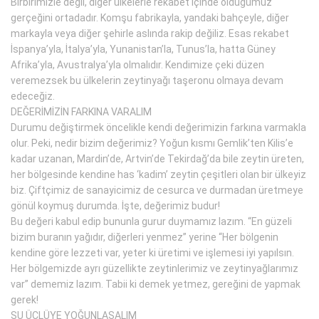
Birbirimizle değil, diğer ülkelerle rekabet içinde olduğumuz
gerçeğini ortadadır. Komşu fabrikayla, yandaki bahçeyle, diğer
markayla veya diğer şehirle aslında rakip değiliz. Esas rekabet
İspanya’yla, İtalya’yla, Yunanistan’la, Tunus’la, hatta Güney
Afrika’yla, Avustralya’yla olmalıdır. Kendimize çeki düzen
veremezsek bu ülkelerin zeytinyağı taşeronu olmaya devam
edeceğiz.
DEĞERİMİZİN FARKINA VARALIM
Durumu değiştirmek öncelikle kendi değerimizin farkına varmakla
olur. Peki, nedir bizim değerimiz? Yoğun kısmı Gemlik’ten Kilis’e
kadar uzanan, Mardin’de, Artvin’de Tekirdağ’da bile zeytin üreten,
her bölgesinde kendine has ‘kadim’ zeytin çeşitleri olan bir ülkeyiz
biz. Çiftçimiz de sanayicimiz de cesurca ve durmadan üretmeye
gönül koymuş durumda. İşte, değerimiz budur!
Bu değeri kabul edip bununla gurur duymamız lazım. “En güzeli
bizim buranın yağıdır, diğerleri yenmez” yerine “Her bölgenin
kendine göre lezzeti var, yeter ki üretimi ve işlemesi iyi yapılsın.
Her bölgemizde ayrı güzellikte zeytinlerimiz ve zeytinyağlarımız
var” dememiz lazım. Tabii ki demek yetmez, gereğini de yapmak
gerek!
ŞU ÜÇLÜYE YOĞUNLAŞALIM