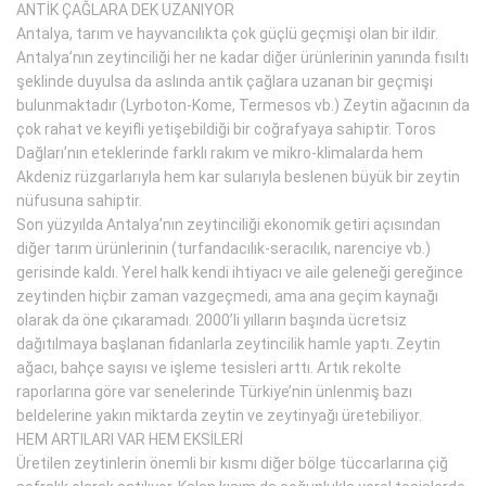
ANTİK ÇAĞLARA DEK UZANIYOR
Antalya, tarım ve hayvancılıkta çok güçlü geçmişi olan bir ildir.
Antalya’nın zeytinciliği her ne kadar diğer ürünlerinin yanında fısıltı
şeklinde duyulsa da aslında antik çağlara uzanan bir geçmişi
bulunmaktadır (Lyrboton-Kome, Termesos vb.) Zeytin ağacının da
çok rahat ve keyifli yetişebildiği bir coğrafyaya sahiptir. Toros
Dağları’nın eteklerinde farklı rakım ve mikro-klimalarda hem
Akdeniz rüzgarlarıyla hem kar sularıyla beslenen büyük bir zeytin
nüfusuna sahiptir.
Son yüzyılda Antalya’nın zeytinciliği ekonomik getiri açısından
diğer tarım ürünlerinin (turfandacılık-seracılık, narenciye vb.)
gerisinde kaldı. Yerel halk kendi ihtiyacı ve aile geleneği gereğince
zeytinden hiçbir zaman vazgeçmedi, ama ana geçim kaynağı
olarak da öne çıkaramadı. 2000’li yılların başında ücretsiz
dağıtılmaya başlanan fidanlarla zeytincilik hamle yaptı. Zeytin
ağacı, bahçe sayısı ve işleme tesisleri arttı. Artık rekolte
raporlarına göre var senelerinde Türkiye’nin ünlenmiş bazı
beldelerine yakın miktarda zeytin ve zeytinyağı üretebiliyor.
HEM ARTILARI VAR HEM EKSİLERİ
Üretilen zeytinlerin önemli bir kısmı diğer bölge tüccarlarına çiğ