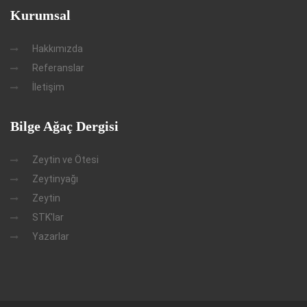
Kurumsal
Hakkımızda
Referanslar
İletişim
Bilge Ağaç Dergisi
Zeytin ve Ötesi
Zeytinyağı
Zeytin
STK'lar
Yazarlar