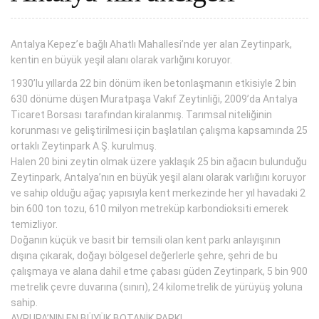
Antalya Kepez’e bağlı Ahatlı Mahallesi’nde yer alan Zeytinpark,
kentin en büyük yeşil alanı olarak varlığını koruyor.
1930’lu yıllarda 22 bin dönüm iken betonlaşmanın etkisiyle 2 bin
630 dönüme düşen Muratpaşa Vakıf Zeytinliği, 2009’da Antalya
Ticaret Borsası tarafından kiralanmış. Tarımsal niteliğinin
korunması ve geliştirilmesi için başlatılan çalışma kapsamında 25
ortaklı Zeytinpark A.Ş. kurulmuş.
Halen 20 bini zeytin olmak üzere yaklaşık 25 bin ağacın bulunduğu
Zeytinpark, Antalya’nın en büyük yeşil alanı olarak varlığını koruyor
ve sahip olduğu ağaç yapısıyla kent merkezinde her yıl havadaki 2
bin 600 ton tozu, 610 milyon metreküp karbondioksiti emerek
temizliyor.
Doğanın küçük ve basit bir temsili olan kent parkı anlayışının
dışına çıkarak, doğayı bölgesel değerlerle şehre, şehri de bu
çalışmaya ve alana dahil etme çabası güden Zeytinpark, 5 bin 900
metrelik çevre duvarına (sınırı), 24 kilometrelik de yürüyüş yoluna
sahip.
AVRUPA’NIN EN BÜYÜK BOTANİK PARKI