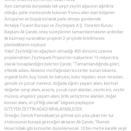
Aynı zamanda dünyadaki tek çeşit zeytin ağacının ağırlıkta
olduğu, şehir merkezinde bulunan 9’uncu alan olan bölgenin
Avrupa’nın en büyük botanik parkı olması gündemde.
Antalya Ticaret Borsası ve Zeytinpark A.Ş. Yönetim Kurulu
Başkanı Ali Çandır, onay süreçlerinin tamamlanmasının ardından
ilk kazmayı vuracakları projenin 2 yıl içinde bitirilmesini
planladıklarını söylüyor.
Vakıf Zeytinliği’nin ağaçların olmadığı 400 dönümü üzerine
projelendirilen Zeytinpark Projesi’nin maliyetinin 15 milyon lira
olarak hesaplandığını belirten Çandır, “Tamamlandığında gölet,
etkinlik adası, Akdeniz mutfağından lezzetler sunan lokanta,
organik büfe, kuş tüneli, kır bahçesi, koku tepeleri, seyir terasları,
gençlik ve çocuk merkezi, doğada öğren yaşam alanı, kentsel
değerler sergi alanı, arasta, çocuk oyun alanları, zeytin evi, zeytin
müzesi, engelsiz yaşam alanı, bitki yetiştirme alanları, doğal
konser alanı, at çiftliği olacak” bilgisini paylaşıyor.
İSTEYEN ZEYTİN AĞACI KİRALAYABİLECEK
Örneğin, Denizli Pamukkale’ye gitmek için yola çıkan her tur
otobüsünün buraya gireceğini aktaran Ali Çandır, “Rumeli
Hisarı’ndaki gibi konserler düzenlenecek. 10 bin metre karelik yeşil