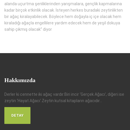
alanda uçurtma şenliklerinden yarışmalara, gençlik kapmalarına
kadar birçok etkinlik olacak. İsteyen herkes buradaki zeytinlikten
bir ağaç kiralayabilecek. Böylece hem doğayla iç içe olacak hem
kiraladığı ağaçla engellilere yardım edecek hem de yeşil dokuya
sahip çıkmış olacak” diyor
Hakkımızda
Derler ki cennette iki ağaç vardır:Biri incir ‘Gerçek Ağacı’, diğeri ise
zeytin ‘Hayat Ağacı’.Zeytin kutsal kitapların ağacıdır...
DETAY