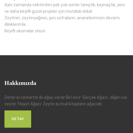
Aynı zamanda sektörden pek çok isimle tanıştık, kaynaştık, yeni
ve daha keyifli güzel projeler için mutabık olduk.
Zeytinin, zeytinyağının, şen sofraların, ananelerimizin devamı
dileklerimle…
Keyifli okumalar olsun
Hakkımızda
Derler ki cennette iki ağaç vardır:Biri incir ‘Gerçek Ağacı’, diğeri ise
zeytin ‘Hayat Ağacı’.Zeytin kutsal kitapların ağacıdır...
DETAY