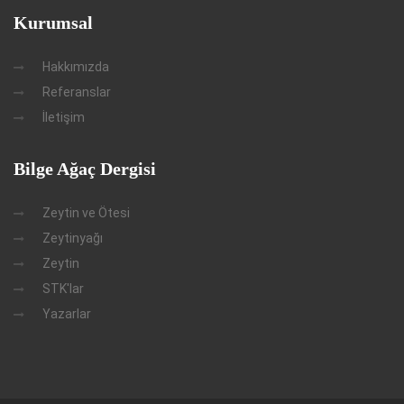
Kurumsal
Hakkımızda
Referanslar
İletişim
Bilge Ağaç Dergisi
Zeytin ve Ötesi
Zeytinyağı
Zeytin
STK'lar
Yazarlar