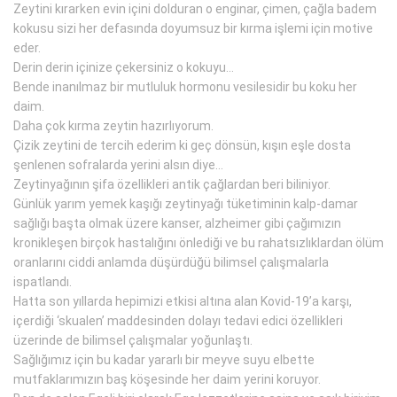
Zeytini kırarken evin içini dolduran o enginar, çimen, çağla badem
kokusu sizi her defasında doyumsuz bir kırma işlemi için motive
eder.
Derin derin içinize çekersiniz o kokuyu…
Bende inanılmaz bir mutluluk hormonu vesilesidir bu koku her
daim.
Daha çok kırma zeytin hazırlıyorum.
Çizik zeytini de tercih ederim ki geç dönsün, kışın eşle dosta
şenlenen sofralarda yerini alsın diye…
Zeytinyağının şifa özellikleri antik çağlardan beri biliniyor.
Günlük yarım yemek kaşığı zeytinyağı tüketiminin kalp-damar
sağlığı başta olmak üzere kanser, alzheimer gibi çağımızın
kronikleşen birçok hastalığını önlediği ve bu rahatsızlıklardan ölüm
oranlarını ciddi anlamda düşürdüğü bilimsel çalışmalarla
ispatlandı.
Hatta son yıllarda hepimizi etkisi altına alan Kovid-19’a karşı,
içerdiği ‘skualen’ maddesinden dolayı tedavi edici özellikleri
üzerinde de bilimsel çalışmalar yoğunlaştı.
Sağlığımız için bu kadar yararlı bir meyve suyu elbette
mutfaklarımızın baş köşesinde her daim yerini koruyor.