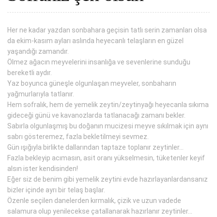
Her ne kadar yazdan sonbahara geçisin tatlı serin zamanları olsa
da ekim-kasım ayları aslında heyecanlı telaşların en güzel
yaşandığı zamandır.
Ölmez ağacın meyvelerini insanlığa ve sevenlerine sunduğu
bereketli aydır.
Yaz boyunca güneşle olgunlaşan meyveler, sonbaharın
yağmurlarıyla tatlanır.
Hem sofralık, hem de yemelik zeytin/zeytinyağı heyecanla sıkıma
gideceği günü ve kavanozlarda tatlanacağı zamanı bekler.
Sabırla olgunlaşmış bu doğanın mucizesi meyve sıkılmak için aynı
sabrı gösteremez, fazla bekletilmeyi sevmez.
Gün ışığıyla birlikte dallarından taptaze toplanır zeytinler…
Fazla bekleyip acımasın, asit oranı yükselmesin, tüketenler keyif
alsın ister kendisinden!
Eğer siz de benim gibi yemelik zeytini evde hazırlayanlardansanız
bizler içinde ayrı bir telaş başlar.
Özenle seçilen danelerden kırmalık, çizik ve uzun vadede
salamura olup yenilecekse çatallanarak hazırlanır zeytinler…