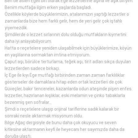
Ben de aslen Egeli biri olarak Ege lezzetlerine aşina ve aşık biriyim.
Benim mutfağa ilgim erken yaşlarda başladı.
Özellikle köylerde büyüklerimizin, atalarımızın yaptığı lezzetler o
zamanlarda bize hem farklı gelir, hem de yeri gelir çok iştahlı
yiyemezdik.
Şimdilerde o lezzet sırlarının dolu olduğu mutfakların kıymetini
daha iyi anlayabiliyorum.
Hatta o reçetelere yeniden ulaşabilmek için büyüklerimize, köyün
en yaşlılarına sormaktan imtina etmiyorum.
Çaput aşı, börülce terturlama, teğek aşı, tirit adları sıkça duyulan
lezzetlerden sadece birkaçı.
İç Ege ile kıyı Ege mutfağı birbirinden zaman zaman farklılıklar
gösterseler de damaklara hitap eden ortak lezzetleri de çok.
Güveçler, bakır tencereler, kazanlarda odun ateşinde pişen enfes
lezzetler, hazırlanan kışlıklar, eski melamin ve çinko tabaklarla
bezenmiş şen sofralar…
Şimdi o reçetelere ulaşıp orijinal tariflerine sadık kalarak bir
sonraki nesle aktarmak misyonum oldu.
Bilge Ağaç dergisiyle de bunu daha çok okuyucu ve seven
kitlesine aktarmanın keyfi ile heyecanı her sayımızda daha da
doruğa ulaştı.