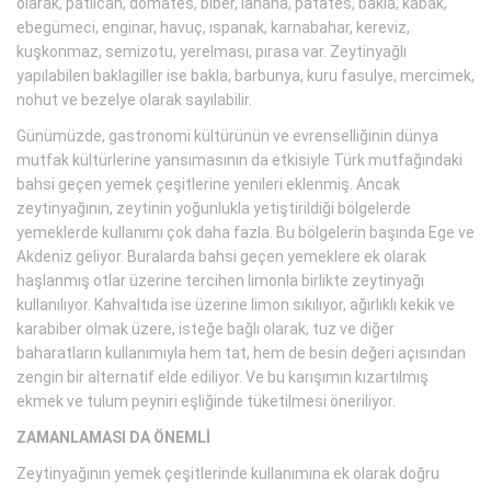
olarak, patlıcan, domates, biber, lahana, patates, bakla, kabak,
ebegümeci, enginar, havuç, ıspanak, karnabahar, kereviz,
kuşkonmaz, semizotu, yerelması, pırasa var. Zeytinyağlı
yapılabilen baklagiller ise bakla, barbunya, kuru fasulye, mercimek,
nohut ve bezelye olarak sayılabilir.
Günümüzde, gastronomi kültürünün ve evrenselliğinin dünya
mutfak kültürlerine yansımasının da etkisiyle Türk mutfağındaki
bahsi geçen yemek çeşitlerine yenileri eklenmiş. Ancak
zeytinyağının, zeytinin yoğunlukla yetiştirildiği bölgelerde
yemeklerde kullanımı çok daha fazla. Bu bölgelerin başında Ege ve
Akdeniz geliyor. Buralarda bahsi geçen yemeklere ek olarak
haşlanmış otlar üzerine tercihen limonla birlikte zeytinyağı
kullanılıyor. Kahvaltıda ise üzerine limon sıkılıyor, ağırlıklı kekik ve
karabiber olmak üzere, isteğe bağlı olarak, tuz ve diğer
baharatların kullanımıyla hem tat, hem de besin değeri açısından
zengin bir alternatif elde ediliyor. Ve bu karışımın kızartılmış
ekmek ve tulum peyniri eşliğinde tüketilmesi öneriliyor.
ZAMANLAMASI DA ÖNEMLİ
Zeytinyağının yemek çeşitlerinde kullanımına ek olarak doğru