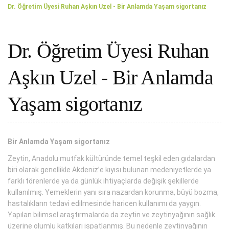
Dr. Öğretim Üyesi Ruhan Aşkın Uzel - Bir Anlamda Yaşam sigortanız
Dr. Öğretim Üyesi Ruhan
Aşkın Uzel - Bir Anlamda
Yaşam sigortanız
Bir Anlamda Yaşam sigortanız
Zeytin, Anadolu mutfak kültüründe temel teşkil eden gıdalardan
biri olarak genellikle Akdeniz’e kıyısı bulunan medeniyetlerde ya
farklı törenlerde ya da günlük ihtiyaçlarda değişik şekillerde
kullanılmış. Yemeklerin yanı sıra nazardan korunma, büyü bozma,
hastalıkların tedavi edilmesinde haricen kullanımı da yaygın.
Yapılan bilimsel araştırmalarda da zeytin ve zeytinyağının sağlık
üzerine olumlu katkıları ispatlanmış. Bu nedenle zeytinyağının