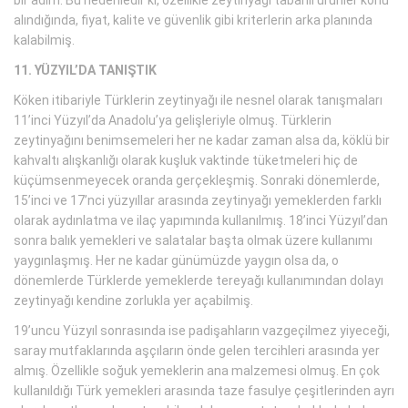
alındığında, fiyat, kalite ve güvenlik gibi kriterlerin arka planında
kalabilmiş.
11. YÜZYIL’DA TANIŞTIK
Köken itibariyle Türklerin zeytinyağı ile nesnel olarak tanışmaları
11’inci Yüzyıl’da Anadolu’ya gelişleriyle olmuş. Türklerin
zeytinyağını benimsemeleri her ne kadar zaman alsa da, köklü bir
kahvaltı alışkanlığı olarak kuşluk vaktinde tüketmeleri hiç de
küçümsenmeyecek oranda gerçekleşmiş. Sonraki dönemlerde,
15’inci ve 17’nci yüzyıllar arasında zeytinyağı yemeklerden farklı
olarak aydınlatma ve ilaç yapımında kullanılmış. 18’inci Yüzyıl’dan
sonra balık yemekleri ve salatalar başta olmak üzere kullanımı
yaygınlaşmış. Her ne kadar günümüzde yaygın olsa da, o
dönemlerde Türklerde yemeklerde tereyağı kullanımından dolayı
zeytinyağı kendine zorlukla yer açabilmiş.
19’uncu Yüzyıl sonrasında ise padişahların vazgeçilmez yiyeceği,
saray mutfaklarında aşçıların önde gelen tercihleri arasında yer
almış. Özellikle soğuk yemeklerin ana malzemesi olmuş. En çok
kullanıldığı Türk yemekleri arasında taze fasulye çeşitlerinden ayrı