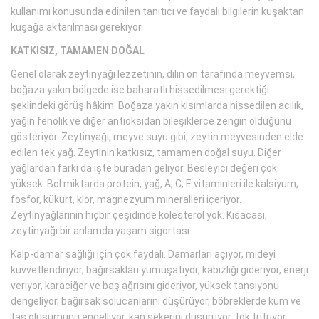
kullanımı konusunda edinilen tanıtıcı ve faydalı bilgilerin kuşaktan
kuşağa aktarılması gerekiyor.
KATKISIZ, TAMAMEN DOĞAL
Genel olarak zeytinyağı lezzetinin, dilin ön tarafında meyvemsi,
boğaza yakın bölgede ise baharatlı hissedilmesi gerektiği
şeklindeki görüş hâkim. Boğaza yakın kısımlarda hissedilen acılık,
yağın fenolik ve diğer antioksidan bileşiklerce zengin olduğunu
gösteriyor. Zeytinyağı, meyve suyu gibi, zeytin meyvesinden elde
edilen tek yağ. Zeytinin katkısız, tamamen doğal suyu. Diğer
yağlardan farkı da işte buradan geliyor. Besleyici değeri çok
yüksek. Bol miktarda protein, yağ, A, C, E vitaminleri ile kalsiyum,
fosfor, kükürt, klor, magnezyum mineralleri içeriyor.
Zeytinyağlarının hiçbir çeşidinde kolesterol yok. Kısacası,
zeytinyağı bir anlamda yaşam sigortası.
Kalp-damar sağlığı için çok faydalı. Damarları açıyor, mideyi
kuvvetlendiriyor, bağırsakları yumuşatıyor, kabızlığı gideriyor, enerji
veriyor, karaciğer ve baş ağrısını gideriyor, yüksek tansiyonu
dengeliyor, bağırsak solucanlarını düşürüyor, böbreklerde kum ve
taş oluşumunu engelliyor, kan şekerini düşürüyor, tok tutuyor,