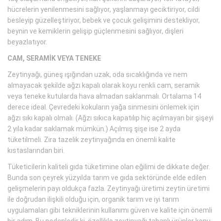
hücrelerin yenilenmesini sağlıyor, yaşlanmayı geciktiriyor, cildi
besleyip güzelleştiriyor, bebek ve çocuk gelişimini destekliyor,
beynin ve kemiklerin gelişip güçlenmesini sağlıyor, dişleri
beyazlatıyor.
CAM, SERAMİK VEYA TENEKE
Zeytinyağı, güneş ışığından uzak, oda sıcaklığında ve nem
almayacak şekilde ağzı kapalı olarak koyu renkli cam, seramik
veya teneke kutularda hava almadan saklanmalı. Ortalama 14
derece ideal. Çevredeki kokuların yağa sinmesini önlemek için
ağzı sıkı kapalı olmalı. (Ağzı sıkıca kapatılıp hiç açılmayan bir şişeyi
2 yıla kadar saklamak mümkün.) Açılmış şişe ise 2 ayda
tüketilmeli. Zira tazelik zeytinyağında en önemli kalite
kıstaslarından biri.
Tüketicilerin kaliteli gıda tüketimine olan eğilimi de dikkate değer.
Bunda son çeyrek yüzyılda tarım ve gıda sektöründe elde edilen
gelişmelerin payı oldukça fazla. Zeytinyağı üretimi zeytin üretimi
ile doğrudan ilişkili olduğu için, organik tarım ve iyi tarım
uygulamaları gibi tekniklerinin kullanımı güven ve kalite için önemli
bir adım. Bu nedenledir ki, özellikle zeytinyağı tabanlı ürünler konu