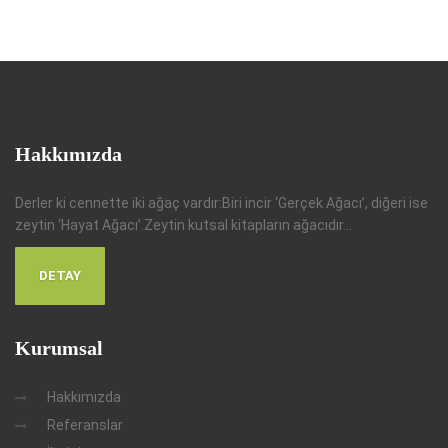
Hakkımızda
Derler ki cennette iki ağaç vardır:Biri incir ‘Gerçek Ağacı’, diğeri ise
zeytin ‘Hayat Ağacı’.Zeytin kutsal kitapların ağacıdır...
DETAY
Kurumsal
Hakkımızda
Referanslar