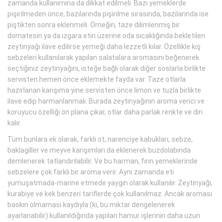
zamanda kullanımına da dikkat edilmeli. Bazı yemeklerde
pişirilmeden önce, bazılarında pişirilme sırasında, bazılarında ise
piştikten sonra eklenmeli. Örneğin, taze dilimlenmiş bir
domatesin ya da ızgara etin üzerine oda sıcaklığında bekletilen
zeytinyağı ilave edilirse yemeği daha lezzetli kılar. Özellikle kış
sebzeleri kullanılarak yapılan salatalara aromasını beğenerek
seçtiğiniz zeytinyağını, isteğe bağlı olarak diğer soslarla birlikte
servisten hemen önce eklemekte fayda var. Taze otlarla
hazırlanan karışıma yine servisten önce limon ve tuzla birlikte
ilave edip harmanlanmalı. Burada zeytinyağının aroma verici ve
koruyucu özelliği ön plana çıkar, otlar daha parlak renkte ve diri
kalır.
Tüm bunlara ek olarak, farklı ot, narenciye kabukları, sebze,
baklagiller ve meyve karışımları da eklenerek buzdolabında
demlenerek tatlandırılabilir. Ve bu harman, fırın yemeklerinde
sebzelere çok farklı bir aroma verir. Aynı zamanda eti
yumuşatmada-marine etmede yaygın olarak kullanılır. Zeytinyağı,
kurabiye ve kek benzeri tariflerde çok kullanılmaz. Ancak aroması
baskın olmaması kaydıyla (ki, bu miktar dengelenerek
ayarlanabilir) kullanıldığında yapılan hamur işlerinin daha uzun