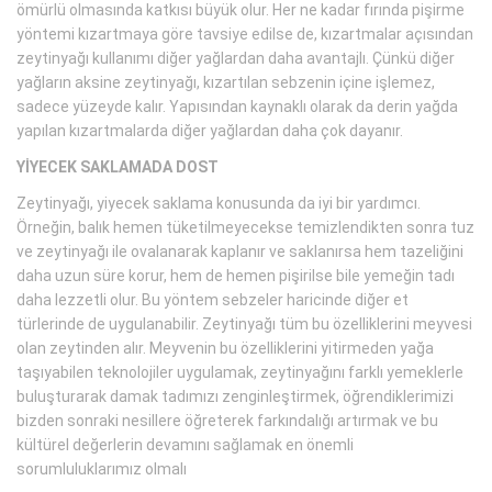
ömürlü olmasında katkısı büyük olur. Her ne kadar fırında pişirme
yöntemi kızartmaya göre tavsiye edilse de, kızartmalar açısından
zeytinyağı kullanımı diğer yağlardan daha avantajlı. Çünkü diğer
yağların aksine zeytinyağı, kızartılan sebzenin içine işlemez,
sadece yüzeyde kalır. Yapısından kaynaklı olarak da derin yağda
yapılan kızartmalarda diğer yağlardan daha çok dayanır.
YİYECEK SAKLAMADA DOST
Zeytinyağı, yiyecek saklama konusunda da iyi bir yardımcı.
Örneğin, balık hemen tüketilmeyecekse temizlendikten sonra tuz
ve zeytinyağı ile ovalanarak kaplanır ve saklanırsa hem tazeliğini
daha uzun süre korur, hem de hemen pişirilse bile yemeğin tadı
daha lezzetli olur. Bu yöntem sebzeler haricinde diğer et
türlerinde de uygulanabilir. Zeytinyağı tüm bu özelliklerini meyvesi
olan zeytinden alır. Meyvenin bu özelliklerini yitirmeden yağa
taşıyabilen teknolojiler uygulamak, zeytinyağını farklı yemeklerle
buluşturarak damak tadımızı zenginleştirmek, öğrendiklerimizi
bizden sonraki nesillere öğreterek farkındalığı artırmak ve bu
kültürel değerlerin devamını sağlamak en önemli
sorumluluklarımız olmalı