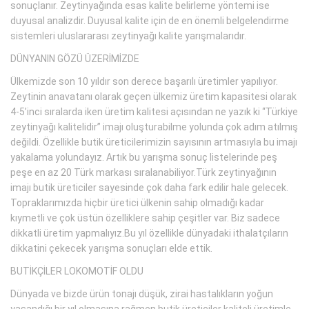
sonuçlanır. Zeytinyağında esas kalite belirleme yöntemi ise
duyusal analizdir. Duyusal kalite için de en önemli belgelendirme
sistemleri uluslararası zeytinyağı kalite yarışmalarıdır.
DÜNYANIN GÖZÜ ÜZERİMİZDE
Ülkemizde son 10 yıldır son derece başarılı üretimler yapılıyor.
Zeytinin anavatanı olarak geçen ülkemiz üretim kapasitesi olarak
4-5’inci sıralarda iken üretim kalitesi açısından ne yazık ki “Türkiye
zeytinyağı kalitelidir” imajı oluşturabilme yolunda çok adım atılmış
değildi. Özellikle butik üreticilerimizin sayısının artmasıyla bu imajı
yakalama yolundayız. Artık bu yarışma sonuç listelerinde peş
peşe en az 20 Türk markası sıralanabiliyor.Türk zeytinyağının
imajı butik üreticiler sayesinde çok daha fark edilir hale gelecek.
Topraklarımızda hiçbir üretici ülkenin sahip olmadığı kadar
kıymetli ve çok üstün özelliklere sahip çeşitler var. Biz sadece
dikkatli üretim yapmalıyız.Bu yıl özellikle dünyadaki ithalatçıların
dikkatini çekecek yarışma sonuçları elde ettik.
BUTİKÇİLER LOKOMOTİF OLDU
Dünyada ve bizde ürün tonajı düşük, zirai hastalıkların yoğun
yaşandığı bir yıl olmasına rağmen butik üreticiler kaliteli üretimle