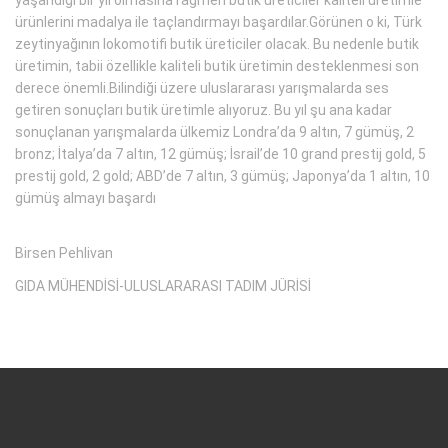
ürünlerini madalya ile taçlandırmayı başardılar.Görünen o ki, Türk
zeytinyağının lokomotifi butik üreticiler olacak. Bu nedenle butik
üretimin, tabii özellikle kaliteli butik üretimin desteklenmesi son
derece önemli.Bilindiği üzere uluslararası yarışmalarda ses
getiren sonuçları butik üretimle alıyoruz. Bu yıl şu ana kadar
sonuçlanan yarışmalarda ülkemiz Londra’da 9 altın, 7 gümüş, 2
bronz; İtalya’da 7 altın, 12 gümüş; İsrail’de 10 grand prestij gold, 5
prestij gold, 2 gold; ABD’de 7 altın, 3 gümüş; Japonya’da 1 altın, 10
gümüş almayı başardı
Birsen Pehlivan
GIDA MÜHENDİSİ-ULUSLARARASI TADIM JÜRİSİ