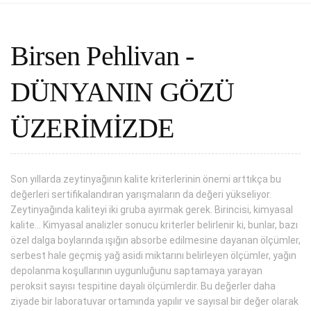
Birsen Pehlivan -
DÜNYANIN GÖZÜ
ÜZERİMİZDE
Son yıllarda zeytinyağının kalite kriterlerinin önemi arttıkça bu
değerleri sertifikalandıran yarışmaların da değeri yükseliyor.
Zeytinyağında kaliteyi iki gruba ayırmak gerek. Birincisi, kimyasal
kalite… Kimyasal analizler sonucu kriterler belirlenir ki, bunlar, bazı
özel dalga boylarında ışığın absorbe edilmesine dayanan ölçümler,
serbest hale geçmiş yağ asidi miktarını belirleyen ölçümler, yağın
depolanma koşullarının uygunluğunu saptamaya yarayan
peroksit sayısı tespitine dayalı ölçümlerdir. Bu değerler daha
ziyade bir laboratuvar ortamında yapılır ve sayısal bir değer olarak