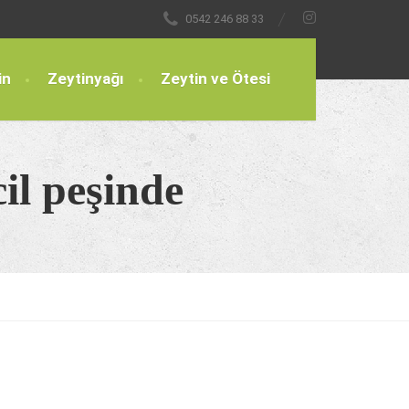
0542 246 88 33
in
Zeytinyağı
Zeytin ve Ötesi
cil peşinde