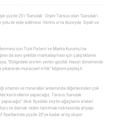
 yüzde 25’i ‘Sarıulak’. Orijini Tarsus olan ‘Sarıulak’ı
 yolu ile elde edilmesi. Verimi orta düzeyde. Siyah ve
scillenmesi için Türk Patent ve Marka Kurumu’na
nın da aynı şekilde markalaşması için çalıştıklarını
Kaya, “Bölgedeki üretim yerleri gezildi. Hasat döneminde
a çıkararak müracaat ettik” bilgisini paylaştı.
iği vitamin ve mineraller anlamında diğerlerinden çok
ilde kontrollerini yapacağız. Tarsus Sarıulak
yapacağız” dedi. İlçedeki zeytin ağaçlarını ataları
Kültürü ve damak tadını tanıtmak noktasında altyapı
f fiyatlarında yüzde 20’ye kadar artış oluyor