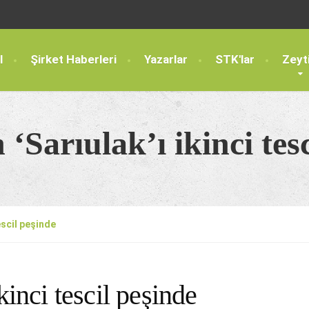
l
Şirket Haberleri
Yazarlar
STK'lar
Zeyt
‘Sarıulak’ı ikinci tes
escil peşinde
kinci tescil peşinde