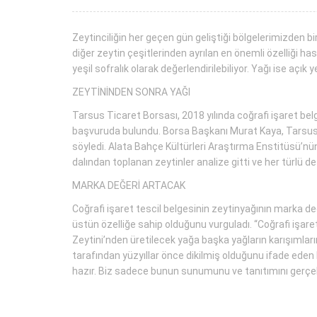
Zeytinciliğin her geçen gün geliştiği bölgelerimizden biri
diğer zeytin çeşitlerinden ayrılan en önemli özelliği ha
yeşil sofralık olarak değerlendirilebiliyor. Yağı ise açık 
ZEYTİNİNDEN SONRA YAĞI
Tarsus Ticaret Borsası, 2018 yılında coğrafi işaret bel
başvuruda bulundu. Borsa Başkanı Murat Kaya, Tarsus Sar
söyledi. Alata Bahçe Kültürleri Araştırma Enstitüsü’nün
dalından toplanan zeytinler analize gitti ve her türlü de
MARKA DEĞERİ ARTACAK
Coğrafi işaret tescil belgesinin zeytinyağının marka d
üstün özelliğe sahip olduğunu vurguladı. “Coğrafi işaret 
Zeytini’nden üretilecek yağa başka yağların karışımların
tarafından yüzyıllar önce dikilmiş olduğunu ifade eden 
hazır. Biz sadece bunun sunumunu ve tanıtımını gerçekle