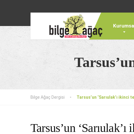
Kurumsa
Tarsus’un 
Bilge Ağaç Dergisi
Tarsus’un ‘Sarıulak’ı ikinci t
Tarsus’un ‘Sarıulak’ı i