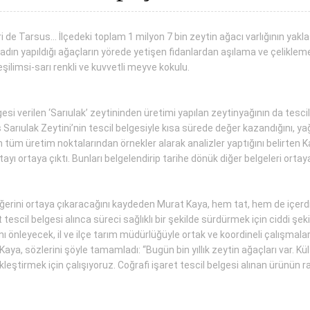
 de Tarsus… İlçedeki toplam 1 milyon 7 bin zeytin ağacı varlığının yaklaşık
sadın yapıldığı ağaçların yörede yetişen fidanlardan aşılama ve çelikleme
yeşilimsi-sarı renkli ve kuvvetli meyve kokulu.
gesi verilen ‘Sarıulak’ zeytininden üretimi yapılan zeytinyağının da te
ıulak Zeytini’nin tescil belgesiyle kısa sürede değer kazandığını, yağı
 tüm üretim noktalarından örnekler alarak analizler yaptığını belirten 
tayı ortaya çıktı. Bunları belgelendirip tarihe dönük diğer belgeleri ortay
eğerini ortaya çıkaracağını kaydeden Murat Kaya, hem tat, hem de içerd
tescil belgesi alınca süreci sağlıklı bir şekilde sürdürmek için ciddi şek
ı önleyecek, il ve ilçe tarım müdürlüğüyle ortak ve koordineli çalışmalar 
Kaya, sözlerini şöyle tamamladı: “Bugün bin yıllık zeytin ağaçları var. 
ştirmek için çalışıyoruz. Coğrafi işaret tescil belgesi alınan ürünün ra