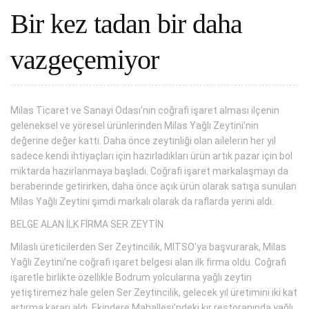
Bir kez tadan bir daha
vazgeçemiyor
Milas Ticaret ve Sanayi Odası’nın coğrafi işaret alması ilçenin
geleneksel ve yöresel ürünlerinden Milas Yağlı Zeytini’nin
değerine değer kattı. Daha önce zeytinliği olan ailelerin her yıl
sadece kendi ihtiyaçları için hazırladıkları ürün artık pazar için bol
miktarda hazırlanmaya başladı. Coğrafi işaret markalaşmayı da
beraberinde getirirken, daha önce açık ürün olarak satışa sunulan
Milas Yağlı Zeytini şimdi markalı olarak da raflarda yerini aldı.
BELGE ALAN İLK FİRMA SER ZEYTİN
Milaslı üreticilerden Ser Zeytincilik, MİTSO’ya başvurarak, Milas
Yağlı Zeytini’ne coğrafi işaret belgesi alan ilk firma oldu. Coğrafi
işaretle birlikte özellikle Bodrum yolcularına yağlı zeytin
yetiştiremez hale gelen Ser Zeytincilik, gelecek yıl üretimini iki kat
artırma kararı aldı. Ekindere Mahallesi’ndeki kır restoranında yağlı