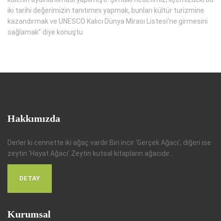
iki tarihi değerimizin tanıtımını yapmak, bunları kültür turizmine
kazandırmak ve UNESCO Kalıcı Dünya Mirası Listesi’ne girmesini
sağlamak” diye konuştu
Hakkımızda
Derler ki cennette iki ağaç vardır:Biri incir ‘Gerçek Ağacı’, diğeri ise
zeytin ‘Hayat Ağacı’.Zeytin kutsal kitapların ağacıdır...
DETAY
Kurumsal