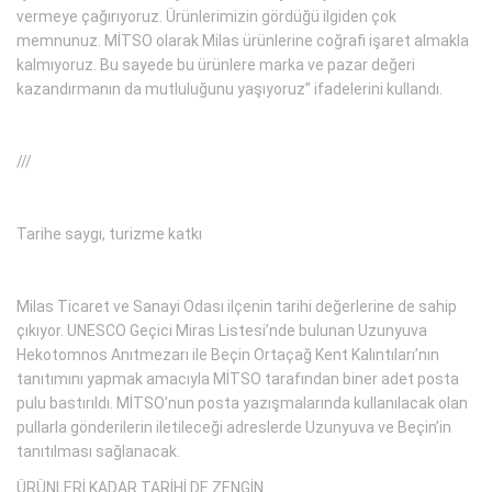
vermeye çağırıyoruz. Ürünlerimizin gördüğü ilgiden çok
memnunuz. MİTSO olarak Milas ürünlerine coğrafi işaret almakla
kalmıyoruz. Bu sayede bu ürünlere marka ve pazar değeri
kazandırmanın da mutluluğunu yaşıyoruz” ifadelerini kullandı.
///
Tarihe saygı, turizme katkı
Milas Ticaret ve Sanayi Odası ilçenin tarihi değerlerine de sahip
çıkıyor. UNESCO Geçici Miras Listesi’nde bulunan Uzunyuva
Hekotomnos Anıtmezarı ile Beçin Ortaçağ Kent Kalıntıları’nın
tanıtımını yapmak amacıyla MİTSO tarafından biner adet posta
pulu bastırıldı. MİTSO’nun posta yazışmalarında kullanılacak olan
pullarla gönderilerin iletileceği adreslerde Uzunyuva ve Beçin’in
tanıtılması sağlanacak.
ÜRÜNLERİ KADAR TARİHİ DE ZENGİN