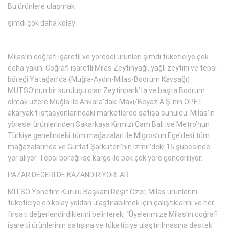
Bu ürünlere ulaşmak
şimdi çok daha kolay
Milas’ın coğrafi işaretli ve yöresel ürünleri şimdi tüketiciye çok
daha yakın. Coğrafi işaretli Milas Zeytinyağı, yağlı zeytini ve tepsi
böreği Yatağan’da (Muğla-Aydın-Milas-Bodrum Kavşağı)
MUTSO’nun bir kuruluşu olan Zeytinpark’ta ve başta Bodrum
olmak üzere Muğla ile Ankara’daki Mavi/Beyaz A.Ş.’nin OPET
akaryakıt istasyonlarındaki marketlerde satışa sunuldu. Milas’ın
yöresel ürünlerinden Sakarkaya Kırmızı Çam Balı ise Metro’nun
Türkiye genelindeki tüm mağazaları ile Migros’un Ege’deki tüm
mağazalarında ve Gürtat Şarküteri’nin İzmir’deki 15 şubesinde
yer alıyor. Tepsi böreği ise kargo ile pek çok yere gönderiliyor.
PAZAR DEĞERİ DE KAZANDIRIYORLAR
MİTSO Yönetim Kurulu Başkanı Reşit Özer, Milas ürünlerini
tüketiciye en kolay yoldan ulaştırabilmek için çalıştıklarını ve her
fırsatı değerlendirdiklerini belirterek, “Üyelerimize Milas’ın coğrafi
işaretli ürünlerinin satışına ve tüketiciye ulaştırılmasına destek