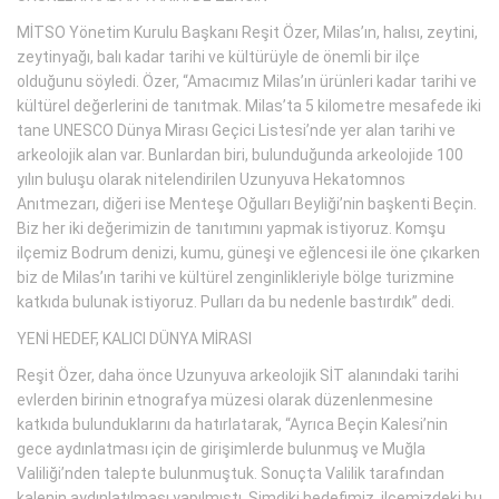
MİTSO Yönetim Kurulu Başkanı Reşit Özer, Milas’ın, halısı, zeytini,
zeytinyağı, balı kadar tarihi ve kültürüyle de önemli bir ilçe
olduğunu söyledi. Özer, “Amacımız Milas’ın ürünleri kadar tarihi ve
kültürel değerlerini de tanıtmak. Milas’ta 5 kilometre mesafede iki
tane UNESCO Dünya Mirası Geçici Listesi’nde yer alan tarihi ve
arkeolojik alan var. Bunlardan biri, bulunduğunda arkeolojide 100
yılın buluşu olarak nitelendirilen Uzunyuva Hekatomnos
Anıtmezarı, diğeri ise Menteşe Oğulları Beyliği’nin başkenti Beçin.
Biz her iki değerimizin de tanıtımını yapmak istiyoruz. Komşu
ilçemiz Bodrum denizi, kumu, güneşi ve eğlencesi ile öne çıkarken
biz de Milas’ın tarihi ve kültürel zenginlikleriyle bölge turizmine
katkıda bulunak istiyoruz. Pulları da bu nedenle bastırdık” dedi.
YENİ HEDEF, KALICI DÜNYA MİRASI
Reşit Özer, daha önce Uzunyuva arkeolojik SİT alanındaki tarihi
evlerden birinin etnografya müzesi olarak düzenlenmesine
katkıda bulunduklarını da hatırlatarak, “Ayrıca Beçin Kalesi’nin
gece aydınlatması için de girişimlerde bulunmuş ve Muğla
Valiliği’nden talepte bulunmuştuk. Sonuçta Valilik tarafından
kalenin aydınlatılması yapılmıştı. Şimdiki hedefimiz, ilçemizdeki bu