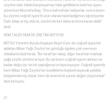
zeytine olan talebi karşılayamaz hale geldiklerini belirten işyeri
yöneticisi Mustafa Baş, “Önce kahvaltıda tadıyorlar, sonra bizim
bu zeytini coğrafi işaretli ürün olarak hazırladığımızı öğreniyorlar.
Öyle talep artışı oldu ki, üretimi iki kat daha artırma kararı aldık”
dedi.
HEM TALEP, HEM DE ÜRETİM ARTIYOR
MİTSO Yönetim Kurulu Başkanı Reşit Özer de coğrafi işaretini
aldıkları Milas Yağlı Zeytini’nin gördüğü ilgiden çok memnun
olduklarını belirterek, “Bir taraftan talep, diğer taraftan markalı
yağlı zeytin üretimi artıyor. Bu da bizim coğrafi işaret alırken ne
kadar doğru bir tercih yaptığımızı ortaya koyuyor. Coğrafi işaretle
hem Milas Yağlı Zeytini’nin özelliklerini kaybolmayacak şekilde
belgelendirmiş olduk, hem de önemli bir pazar değeri oluşturduk”
diye konuştu.
///