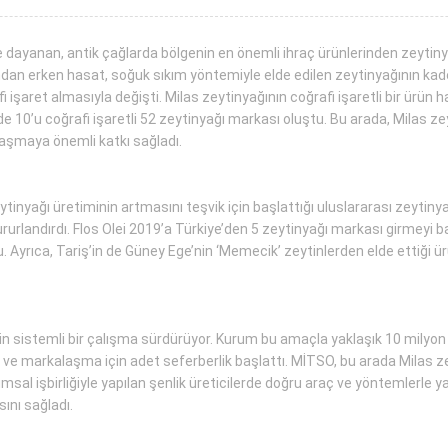
ne dayanan, antik çağlarda bölgenin en önemli ihraç ürünlerinden zeytin
ından erken hasat, soğuk sıkım yöntemiyle elde edilen zeytinyağının ka
işaret almasıyla değişti. Milas zeytinyağının coğrafi işaretli bir ürün 
 10’u coğrafi işaretli 52 zeytinyağı markası oluştu. Bu arada, Milas zey
şmaya önemli katkı sağladı.
eytinyağı üretiminin artmasını teşvik için başlattığı uluslararası zeytin
gururlandırdı. Flos Olei 2019’a Türkiye’den 5 zeytinyağı markası girmeyi
du. Ayrıca, Tariş’in de Güney Ege’nin ‘Memecik’ zeytinlerden elde ettiği 
in sistemli bir çalışma sürdürüyor. Kurum bu amaçla yaklaşık 10 milyon 
ve markalaşma için adet seferberlik başlattı. MİTSO, bu arada Milas zeyt
msal işbirliğiyle yapılan şenlik üreticilerde doğru araç ve yöntemlerle y
ını sağladı.