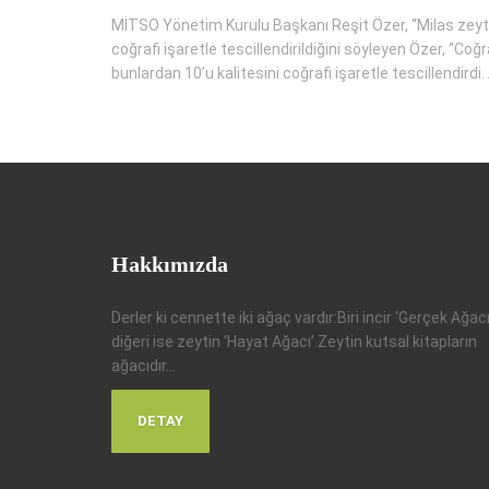
MİTSO Yönetim Kurulu Başkanı Reşit Özer, “Milas zeyti
coğrafi işaretle tescillendirildiğini söyleyen Özer, “C
bunlardan 10’u kalitesini coğrafi işaretle tescillendird
Hakkımızda
Derler ki cennette iki ağaç vardır:Biri incir ‘Gerçek Ağacı
diğeri ise zeytin ‘Hayat Ağacı’.Zeytin kutsal kitapların
ağacıdır...
DETAY