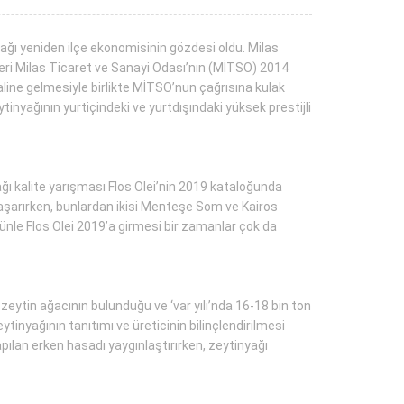
yağı yeniden ilçe ekonomisinin gözdesi oldu. Milas
deri Milas Ticaret ve Sanayi Odası’nın (MİTSO) 2014
haline gelmesiyle birlikte MİTSO’nun çağrısına kulak
tinyağının yurtiçindeki ve yurtdışındaki yüksek prestijli
yağı kalite yarışması Flos Olei’nin 2019 kataloğunda
 başarırken, bunlardan ikisi Menteşe Som ve Kairos
ürünle Flos Olei 2019’a girmesi bir zamanlar çok da
zeytin ağacının bulunduğu ve ‘var yılı’nda 16-18 bin ton
inyağının tanıtımı ve üreticinin bilinçlendirilmesi
apılan erken hasadı yaygınlaştırırken, zeytinyağı