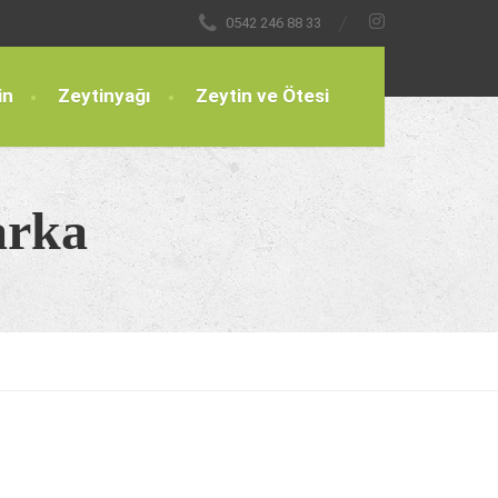
0542 246 88 33
in
Zeytinyağı
Zeytin ve Ötesi
arka