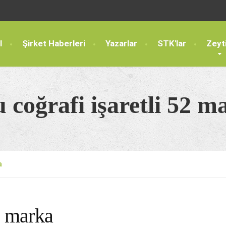
l
Şirket Haberleri
Yazarlar
STK'lar
Zeyt
u coğrafi işaretli 52 m
a
2 marka