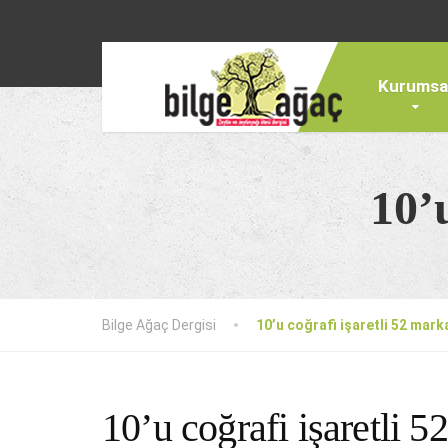
Kurumsa
10’
Bilge Ağaç Dergisi
10’u coğrafi işaretli 52 mark
10’u coğrafi işaretli 5