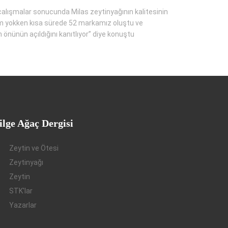
çalışmalar sonucunda Milas zeytinyağının kalitesinin
etim yokken kısa sürede 52 markamız oluştu ve
n önünün açıldığını kanıtlıyor” diye konuştu
ilge Ağaç Dergisi
Zeytin ve Ötesi
Zeytinyağı
Zeytin
STK'lar
Yazarlar