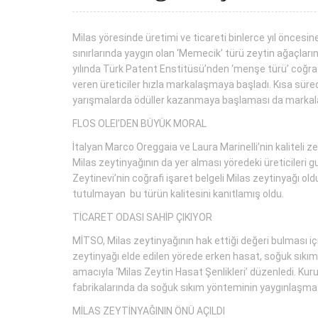
Milas yöresinde üretimi ve ticareti binlerce yıl öncesi
sınırlarında yaygın olan ‘Memecik’ türü zeytin ağaçlar
yılında Türk Patent Enstitüsü’nden ‘menşe türü’ coğrafi 
veren üreticiler hızla markalaşmaya başladı. Kısa sürede
yarışmalarda ödüller kazanmaya başlaması da markala
FLOS OLEI’DEN BÜYÜK MORAL
İtalyan Marco Oreggaia ve Laura Marinelli’nin kaliteli z
Milas zeytinyağının da yer alması yöredeki üreticileri 
Zeytinevi’nin coğrafi işaret belgeli Milas zeytinyağı ol
tutulmayan bu türün kalitesini kanıtlamış oldu.
TİCARET ODASI SAHİP ÇIKIYOR
MİTSO, Milas zeytinyağının hak ettiği değeri bulması iç
zeytinyağı elde edilen yörede erken hasat, soğuk sıkım 
amacıyla ‘Milas Zeytin Hasat Şenlikleri’ düzenledi. Kuru
fabrikalarında da soğuk sıkım yönteminin yaygınlaşmas
MİLAS ZEYTİNYAĞININ ÖNÜ AÇILDI