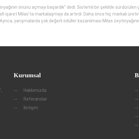
nyağının önünü açmayı başardık” dedi. Sistemli bir şekilde sürdürülen 
oğrafi işaret Milas’ta markalaşmayı da artırdı. Daha önce hiç markalı ür
i. Ayrıca, yarışmalarda çok değerli ödüller kazanılması Milas zeytinyağını
Kurumsal
B
’,
Hakkımızda
Referanslar
İletişim