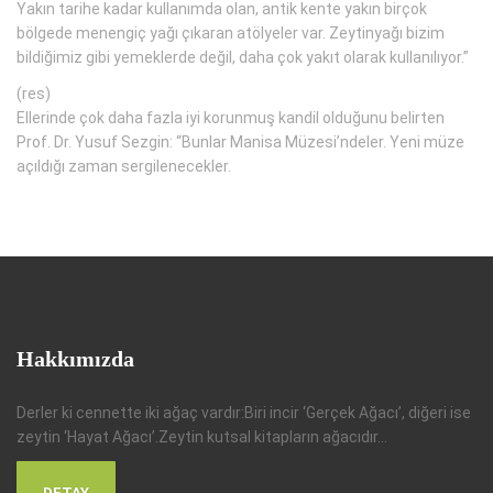
Yakın tarihe kadar kullanımda olan, antik kente yakın birçok
bölgede menengiç yağı çıkaran atölyeler var. Zeytinyağı bizim
bildiğimiz gibi yemeklerde değil, daha çok yakıt olarak kullanılıyor.”
(res)
Ellerinde çok daha fazla iyi korunmuş kandil olduğunu belirten
Prof. Dr. Yusuf Sezgin: “Bunlar Manisa Müzesi’ndeler. Yeni müze
açıldığı zaman sergilenecekler.
Hakkımızda
Derler ki cennette iki ağaç vardır:Biri incir ‘Gerçek Ağacı’, diğeri ise
zeytin ‘Hayat Ağacı’.Zeytin kutsal kitapların ağacıdır...
DETAY