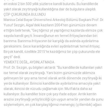
en eskisi 2 bin 500 yıllık yüzlerce kandil bulundu. Bu kandillerde
yakıt olarak zeytinyağı kullanıldığına dair de bulgulara ulaşıldı.
ÇÖP ÇUKURUNDA BULUNDU
Manisa Celal Bayar Üniversitesi Arkeoloji Bölümü Başkanı Prof. Dr.
Yusuf Sezgin, Aigai’deki kazıların 2004’ten günümüze devam
ettiğini belirterek, “Geçtiğimiz yıl yaptığımız kazılarda elimize çok
sayıda kandil geçti. İnsanoğlunun en temel ihtiyaçlarından biri
barınma. Barınma ihtiyacının bir karşılığı da aslında aydınlatma
gereksinimi. Gece karanlığında evleri aydınlatmak temel ihtiyaç.
Birçok kandil, özellikle 2015’te kazdığımız bir çöp çukurunda ele
geçti” dedi.
YEMEKTE DEĞİL, AYDINLATMADA
Prof. Dr. Sezgin, şu bilgileri aktardı: “Bu kandillerde kullanılan yakıt
ise temel olarak zeytinyağı. Yani bizim günümüzde aklımıza
gelmeyen bir şey ama temel olarak antik dönemde zeytinyağı iki
yerde kullanılıyor. Birincisi kandillerde aydınlatma amacıyla yakıt
olarak, ikincisi de vücudu yağlamak için. Mutfakta daha az
kullanılıyor. Bu kandiller bize çok şey ifade ediyor. Antik kentin
arazisi zeytinyağı yetiştiriciliği için uygun ama bir yandan da şunu
söylemeliyim, en çok karşılaştığımız menengiç (çitlembik) ağacı.