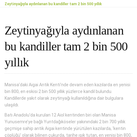
Zeytinyağıyla aydınlanan bu kandiller tam 2 bin 500 yıllık
Zeytinyağıyla aydınlanan
bu kandiller tam 2 bin 500
yıllık
Manisa’daki Aigai Antik Kenti’nde devam eden kazılarda en yenisi
bin 800, en eskisi 2 bin 500 yıllık yüzlerce kandil bulundu.
Kandillerde yakıt olarak zeytinyağı kullanıldığına dair bulgulara
ulaşıldı.
Batı Anadolu’da kurulan 12 Aiol kentinden biri olan Manisa
Yunusemre’ye bağlı Yuntdağıköseler yakınındaki 2 bin 700 yıllık
geçmişe sahip antik Aigai kentinde yürütülen kazılarda, ‘kentin
çöplüğü’ olarak bilinen çukurda, tarihe ışık tutan, en yenisi bin 800,