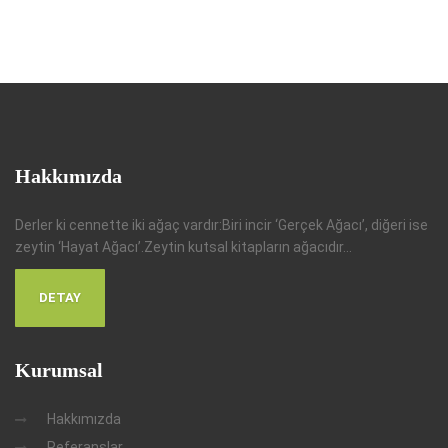
Hakkımızda
Derler ki cennette iki ağaç vardır:Biri incir ‘Gerçek Ağacı’, diğeri ise
zeytin ‘Hayat Ağacı’.Zeytin kutsal kitapların ağacıdır...
DETAY
Kurumsal
Hakkımızda
Referanslar