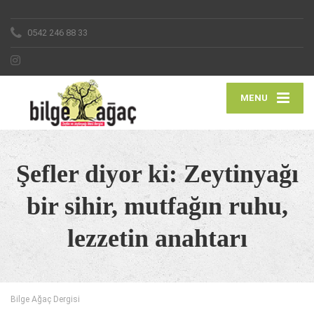
0542 246 88 33
MENU
Şefler diyor ki: Zeytinyağı
bir sihir, mutfağın ruhu,
lezzetin anahtarı
Bilge Ağaç Dergisi