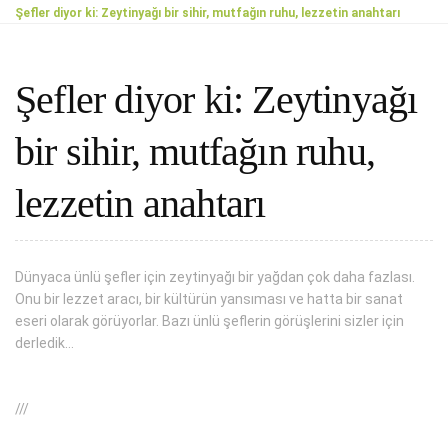
Şefler diyor ki: Zeytinyağı bir sihir, mutfağın ruhu, lezzetin anahtarı
Şefler diyor ki: Zeytinyağı
bir sihir, mutfağın ruhu,
lezzetin anahtarı
Dünyaca ünlü şefler için zeytinyağı bir yağdan çok daha fazlası.
Onu bir lezzet aracı, bir kültürün yansıması ve hatta bir sanat
eseri olarak görüyorlar. Bazı ünlü şeflerin görüşlerini sizler için
derledik…
///