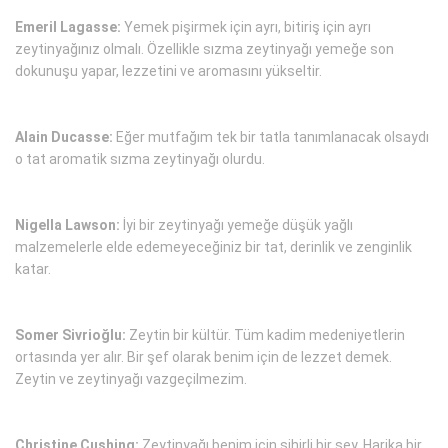
Emeril Lagasse:
Yemek pişirmek için ayrı, bitiriş için ayrı
zeytinyağınız olmalı. Özellikle sızma zeytinyağı yemeğe son
dokunuşu yapar, lezzetini ve aromasını yükseltir.
Alain Ducasse:
Eğer mutfağım tek bir tatla tanımlanacak olsaydı
o tat aromatik sızma zeytinyağı olurdu.
Nigella Lawson:
İyi bir zeytinyağı yemeğe düşük yağlı
malzemelerle elde edemeyeceğiniz bir tat, derinlik ve zenginlik
katar.
Somer Sivrioğlu:
Zeytin bir kültür. Tüm kadim medeniyetlerin
ortasında yer alır. Bir şef olarak benim için de lezzet demek.
Zeytin ve zeytinyağı vazgeçilmezim.
Christine Cushing:
Zeytinyağı benim için sihirli bir şey. Harika bir