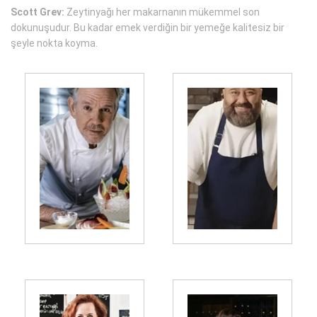
Scott Grev:
Zeytinyağı her makarnanın mükemmel son
dokunuşudur. Bu kadar emek verdiğin bir yemeğe kalitesiz bir
şeyle nokta koyma.