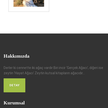
Hakkımızda
Derler ki cennette iki ağaç vardır:Biri incir ‘Gerçek Ağacı’, diğeri ise
zeytin ‘Hayat Ağacı’.Zeytin kutsal kitapların ağacıdır...
DETAY
Kurumsal