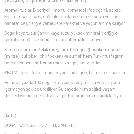
ve doğallığı ön planda tutularak hazırlanmış.
Aromalı tuzlar: Biberiyeli-limonlu, domatesli-fesleğenli, sebzeli,
Ege otlu-sarımsaklı, soğanlı-maydanozlu tuzlu çeşni ve cips
baharat çeşitleriyle yemeklere karakter ve yoğun aroma katıyor.
Doğal kaya tuzu: Çankırı kaya tuzu, yüksek mineral içeriğiyle
sofralara doğal ve dengeli bir tuz alternatifi sunuyor.
Klasik baharatlar: Kekik (oregano), fesleğen (basilikum), nane
(minze), pul biber (chiliflocken) ve sumak hem Türk mutfağının
hem de dünya gastronomisinin vazgeçilmez tatları.
BBQ Meister: Grill ve marinasyonlar için geliştirilmiş özel harman.
Her ürün yüzde 100 doğal, katkısız, yapay aroma ve koruyucu
içermeyen şekilde üretiliyor. Bu sayede hem sağlıklı yaşamı
destekliyor hem de sofralara gastronomik bir zenginlik katıyor.
(kutu)
DOĞAL KATKISIZ, LEZZETLİ, SAĞLIKLI