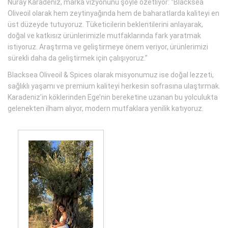
Nuray Karadeniz, marka vizyonunu şöyle özetliyor: “Blacksea
Oliveoil olarak hem zeytinyağında hem de baharatlarda kaliteyi en
üst düzeyde tutuyoruz. Tüketicilerin beklentilerini anlayarak,
doğal ve katkısız ürünlerimizle mutfaklarında fark yaratmak
istiyoruz. Araştırma ve geliştirmeye önem veriyor, ürünlerimizi
sürekli daha da geliştirmek için çalışıyoruz.”
Blacksea Oliveoil & Spices olarak misyonumuz ise doğal lezzeti,
sağlıklı yaşamı ve premium kaliteyi herkesin sofrasına ulaştırmak.
Karadeniz’in köklerinden Ege’nin bereketine uzanan bu yolculukta
gelenekten ilham alıyor, modern mutfaklara yenilik katıyoruz.