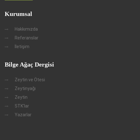
Kurumsal
Hakkımızda
Referanslar
İletişim
Bilge Ağaç Dergisi
Zeytin ve Ötesi
Zeytinyağı
Zeytin
STK'lar
Yazarlar