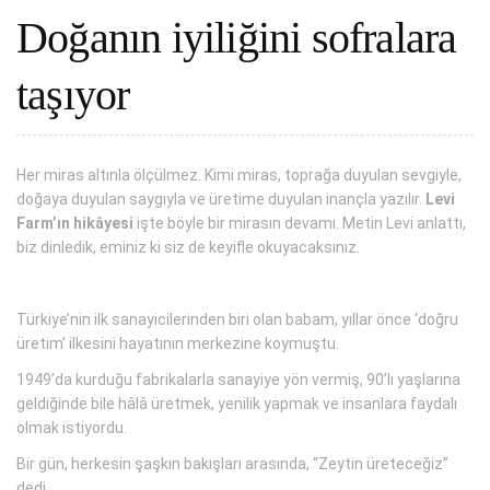
Doğanın iyiliğini sofralara
taşıyor
Her miras altınla ölçülmez. Kimi miras, toprağa duyulan sevgiyle,
doğaya duyulan saygıyla ve üretime duyulan inançla yazılır.
Levi
Farm’ın hikâyesi
işte böyle bir mirasın devamı. Metin Levi anlattı,
biz dinledik, eminiz ki siz de keyifle okuyacaksınız.
Türkiye’nin ilk sanayicilerinden biri olan babam, yıllar önce ‘doğru
üretim’ ilkesini hayatının merkezine koymuştu.
1949’da kurduğu fabrikalarla sanayiye yön vermiş, 90’lı yaşlarına
geldiğinde bile hâlâ üretmek, yenilik yapmak ve insanlara faydalı
olmak istiyordu.
Bir gün, herkesin şaşkın bakışları arasında, “Zeytin üreteceğiz”
dedi.