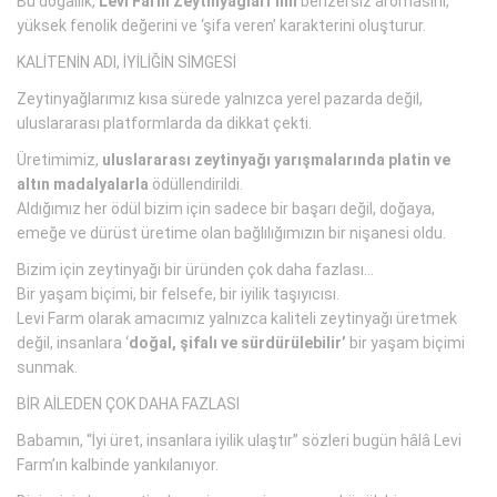
Bu doğallık,
Levi Farm Zeytinyağları’nın
benzersiz aromasını,
yüksek fenolik değerini ve ‘şifa veren’ karakterini oluşturur.
KALİTENİN ADI, İYİLİĞİN SİMGESİ
Zeytinyağlarımız kısa sürede yalnızca yerel pazarda değil,
uluslararası platformlarda da dikkat çekti.
Üretimimiz,
uluslararası zeytinyağı yarışmalarında platin ve
altın madalyalarla
ödüllendirildi.
Aldığımız her ödül bizim için sadece bir başarı değil, doğaya,
emeğe ve dürüst üretime olan bağlılığımızın bir nişanesi oldu.
Bizim için zeytinyağı bir üründen çok daha fazlası…
Bir yaşam biçimi, bir felsefe, bir iyilik taşıyıcısı.
Levi Farm olarak amacımız yalnızca kaliteli zeytinyağı üretmek
değil, insanlara ‘
doğal, şifalı ve sürdürülebilir’
bir yaşam biçimi
sunmak.
BİR AİLEDEN ÇOK DAHA FAZLASI
Babamın, “İyi üret, insanlara iyilik ulaştır” sözleri bugün hâlâ Levi
Farm’ın kalbinde yankılanıyor.