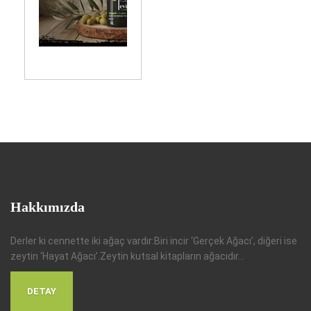
Hakkımızda
Derler ki cennette iki ağaç vardır:Biri incir ‘Gerçek Ağacı’, diğeri ise
zeytin ‘Hayat Ağacı’.Zeytin kutsal kitapların ağacıdır...
DETAY