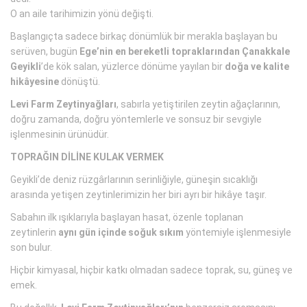
O an aile tarihimizin yönü değişti.
Başlangıçta sadece birkaç dönümlük bir merakla başlayan bu
serüven, bugün
Ege’nin en bereketli topraklarından Çanakkale
Geyikli
’de kök salan, yüzlerce dönüme yayılan bir
doğa ve kalite
hikâyesine
dönüştü.
Levi Farm Zeytinyağları
, sabırla yetiştirilen zeytin ağaçlarının,
doğru zamanda, doğru yöntemlerle ve sonsuz bir sevgiyle
işlenmesinin ürünüdür.
TOPRAĞIN DİLİNE KULAK VERMEK
Geyikli’de deniz rüzgârlarının serinliğiyle, güneşin sıcaklığı
arasında yetişen zeytinlerimizin her biri ayrı bir hikâye taşır.
Sabahın ilk ışıklarıyla başlayan hasat, özenle toplanan
zeytinlerin
aynı gün içinde soğuk sıkım
yöntemiyle işlenmesiyle
son bulur.
Hiçbir kimyasal, hiçbir katkı olmadan sadece toprak, su, güneş ve
emek.