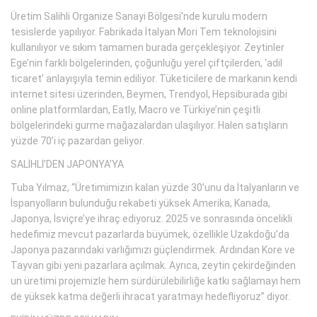
Üretim Salihli Organize Sanayi Bölgesi’nde kurulu modern
tesislerde yapılıyor. Fabrikada İtalyan Mori Tem teknolojisini
kullanılıyor ve sıkım tamamen burada gerçekleşiyor. Zeytinler
Ege’nin farklı bölgelerinden, çoğunluğu yerel çiftçilerden, ‘adil
ticaret’ anlayışıyla temin ediliyor. Tüketicilere de markanın kendi
internet sitesi üzerinden, Beymen, Trendyol, Hepsiburada gibi
online platformlardan, Eatly, Macro ve Türkiye’nin çeşitli
bölgelerindeki gurme mağazalardan ulaşılıyor. Halen satışların
yüzde 70’i iç pazardan geliyor.
SALİHLİ’DEN JAPONYA’YA
Tuba Yılmaz, “Üretimimizin kalan yüzde 30’unu da İtalyanların ve
İspanyolların bulunduğu rekabeti yüksek Amerika, Kanada,
Japonya, İsviçre’ye ihraç ediyoruz. 2025 ve sonrasında öncelikli
hedefimiz mevcut pazarlarda büyümek, özellikle Uzakdoğu’da
Japonya pazarındaki varlığımızı güçlendirmek. Ardından Kore ve
Tayvan gibi yeni pazarlara açılmak. Ayrıca, zeytin çekirdeğinden
un üretimi projemizle hem sürdürülebilirliğe katkı sağlamayı hem
de yüksek katma değerli ihracat yaratmayı hedefliyoruz” diyor.