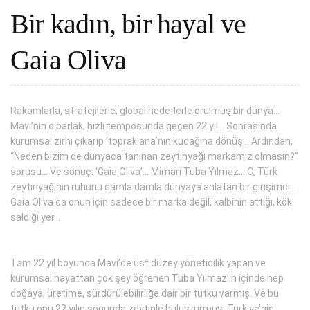
Bir kadın, bir hayal ve
Gaia Oliva
Rakamlarla, stratejilerle, global hedeflerle örülmüş bir dünya…
Mavi’nin o parlak, hızlı temposunda geçen 22 yıl... Sonrasında
kurumsal zırhı çıkarıp ‘toprak ana’nın kucağına dönüş… Ardından,
“Neden bizim de dünyaca tanınan zeytinyağı markamız olmasın?”
sorusu… Ve sonuç: ‘Gaia Oliva’… Mimarı Tuba Yılmaz… O, Türk
zeytinyağının ruhunu damla damla dünyaya anlatan bir girişimci…
Gaia Oliva da onun için sadece bir marka değil, kalbinin attığı, kök
saldığı yer...
Tam 22 yıl boyunca Mavi’de üst düzey yöneticilik yapan ve
kurumsal hayattan çok şey öğrenen Tuba Yılmaz’ın içinde hep
doğaya, üretime, sürdürülebilirliğe dair bir tutku varmış. Ve bu
tutku onu 22 yılın sonunda zeytinle buluşturmuş. Türkiye’nin