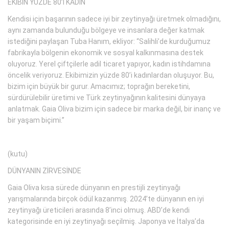
EKİBİN YÜZDE 80’İ KADIN
Kendisi için başarının sadece iyi bir zeytinyağı üretmek olmadığını,
aynı zamanda bulunduğu bölgeye ve insanlara değer katmak
istediğini paylaşan Tuba Hanım, ekliyor: “Salihli’de kurduğumuz
fabrikayla bölgenin ekonomik ve sosyal kalkınmasına destek
oluyoruz. Yerel çiftçilerle adil ticaret yapıyor, kadın istihdamına
öncelik veriyoruz. Ekibimizin yüzde 80’i kadınlardan oluşuyor. Bu,
bizim için büyük bir gurur. Amacımız; toprağın bereketini,
sürdürülebilir üretimi ve Türk zeytinyağının kalitesini dünyaya
anlatmak. Gaia Oliva bizim için sadece bir marka değil, bir inanç ve
bir yaşam biçimi.”
(kutu)
DÜNYANIN ZİRVESİNDE
Gaia Oliva kısa sürede dünyanın en prestijli zeytinyağı
yarışmalarında birçok ödül kazanmış. 2024’te dünyanın en iyi
zeytinyağı üreticileri arasında 8’inci olmuş. ABD’de kendi
kategorisinde en iyi zeytinyağı seçilmiş. Japonya ve İtalya’da