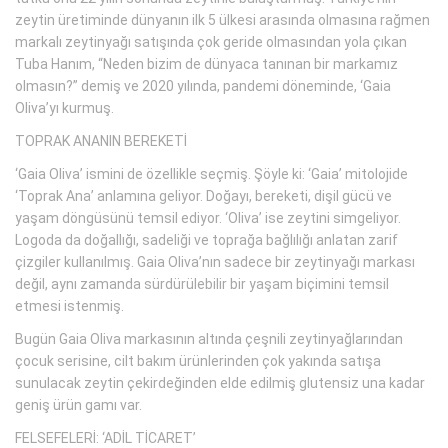
zeytin üretiminde dünyanın ilk 5 ülkesi arasında olmasına rağmen
markalı zeytinyağı satışında çok geride olmasından yola çıkan
Tuba Hanım, “Neden bizim de dünyaca tanınan bir markamız
olmasın?” demiş ve 2020 yılında, pandemi döneminde, ‘Gaia
Oliva’yı kurmuş.
TOPRAK ANANIN BEREKETİ
‘Gaia Oliva’ ismini de özellikle seçmiş. Şöyle ki: ‘Gaia’ mitolojide
‘Toprak Ana’ anlamına geliyor. Doğayı, bereketi, dişil gücü ve
yaşam döngüsünü temsil ediyor. ‘Oliva’ ise zeytini simgeliyor.
Logoda da doğallığı, sadeliği ve toprağa bağlılığı anlatan zarif
çizgiler kullanılmış. Gaia Oliva’nın sadece bir zeytinyağı markası
değil, aynı zamanda sürdürülebilir bir yaşam biçimini temsil
etmesi istenmiş.
Bugün Gaia Oliva markasının altında çeşnili zeytinyağlarından
çocuk serisine, cilt bakım ürünlerinden çok yakında satışa
sunulacak zeytin çekirdeğinden elde edilmiş glutensiz una kadar
geniş ürün gamı var.
FELSEFELERİ: ‘ADİL TİCARET’