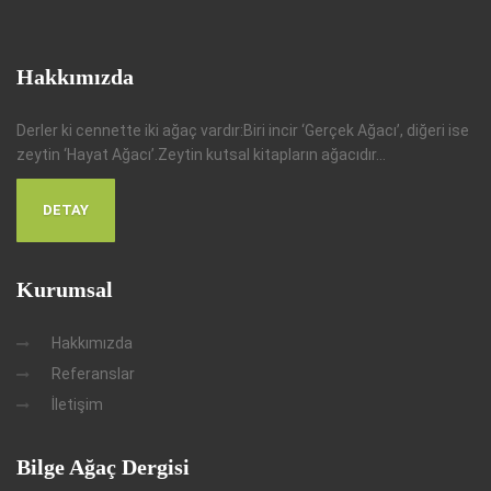
Hakkımızda
Derler ki cennette iki ağaç vardır:Biri incir ‘Gerçek Ağacı’, diğeri ise
zeytin ‘Hayat Ağacı’.Zeytin kutsal kitapların ağacıdır...
DETAY
Kurumsal
Hakkımızda
Referanslar
İletişim
Bilge Ağaç Dergisi