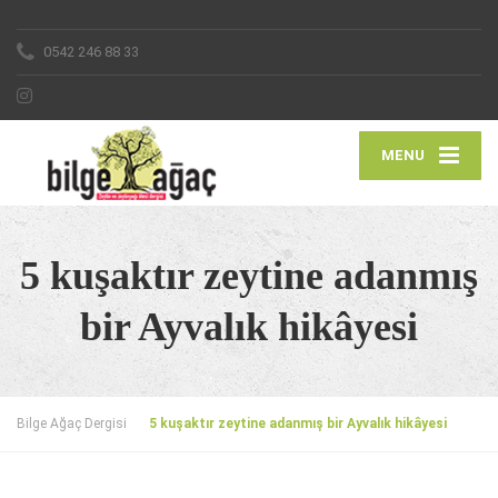
0542 246 88 33
MENU
5 kuşaktır zeytine adanmış
bir Ayvalık hikâyesi
Bilge Ağaç Dergisi
5 kuşaktır zeytine adanmış bir Ayvalık hikâyesi