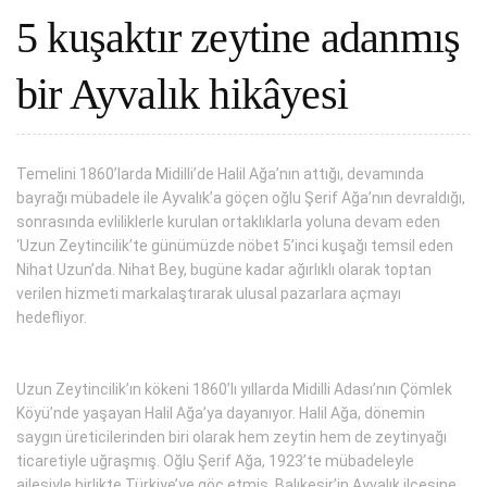
5 kuşaktır zeytine adanmış
bir Ayvalık hikâyesi
Temelini 1860’larda Midilli’de Halil Ağa’nın attığı, devamında
bayrağı mübadele ile Ayvalık’a göçen oğlu Şerif Ağa’nın devraldığı,
sonrasında evliliklerle kurulan ortaklıklarla yoluna devam eden
‘Uzun Zeytincilik’te günümüzde nöbet 5’inci kuşağı temsil eden
Nihat Uzun’da. Nihat Bey, bugüne kadar ağırlıklı olarak toptan
verilen hizmeti markalaştırarak ulusal pazarlara açmayı
hedefliyor.
Uzun Zeytincilik’ın kökeni 1860’lı yıllarda Midilli Adası’nın Çömlek
Köyü’nde yaşayan Halil Ağa’ya dayanıyor. Halil Ağa, dönemin
saygın üreticilerinden biri olarak hem zeytin hem de zeytinyağı
ticaretiyle uğraşmış. Oğlu Şerif Ağa, 1923’te mübadeleyle
ailesiyle birlikte Türkiye’ye göç etmiş. Balıkesir’in Ayvalık ilçesine