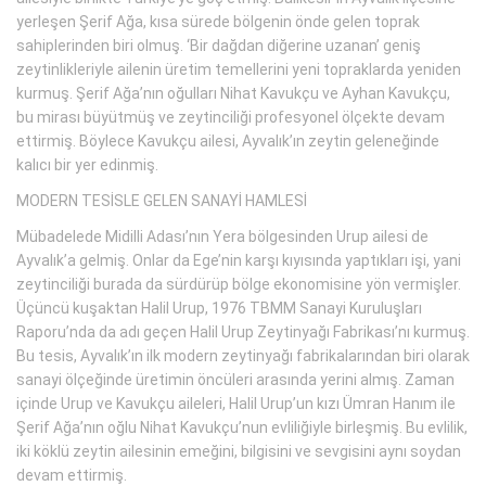
yerleşen Şerif Ağa, kısa sürede bölgenin önde gelen toprak
sahiplerinden biri olmuş. ‘Bir dağdan diğerine uzanan’ geniş
zeytinlikleriyle ailenin üretim temellerini yeni topraklarda yeniden
kurmuş. Şerif Ağa’nın oğulları Nihat Kavukçu ve Ayhan Kavukçu,
bu mirası büyütmüş ve zeytinciliği profesyonel ölçekte devam
ettirmiş. Böylece Kavukçu ailesi, Ayvalık’ın zeytin geleneğinde
kalıcı bir yer edinmiş.
MODERN TESİSLE GELEN SANAYİ HAMLESİ
Mübadelede Midilli Adası’nın Yera bölgesinden Urup ailesi de
Ayvalık’a gelmiş. Onlar da Ege’nin karşı kıyısında yaptıkları işi, yani
zeytinciliği burada da sürdürüp bölge ekonomisine yön vermişler.
Üçüncü kuşaktan Halil Urup, 1976 TBMM Sanayi Kuruluşları
Raporu’nda da adı geçen Halil Urup Zeytinyağı Fabrikası’nı kurmuş.
Bu tesis, Ayvalık’ın ilk modern zeytinyağı fabrikalarından biri olarak
sanayi ölçeğinde üretimin öncüleri arasında yerini almış. Zaman
içinde Urup ve Kavukçu aileleri, Halil Urup’un kızı Ümran Hanım ile
Şerif Ağa’nın oğlu Nihat Kavukçu’nun evliliğiyle birleşmiş. Bu evlilik,
iki köklü zeytin ailesinin emeğini, bilgisini ve sevgisini aynı soydan
devam ettirmiş.