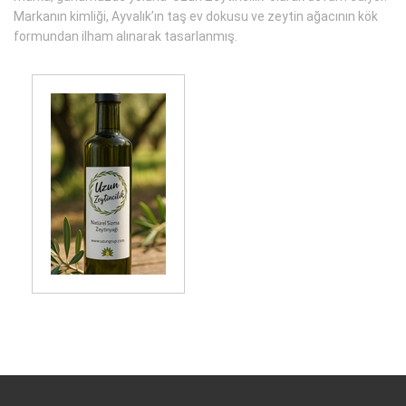
Markanın kimliği, Ayvalık’ın taş ev dokusu ve zeytin ağacının kök
formundan ilham alınarak tasarlanmış.