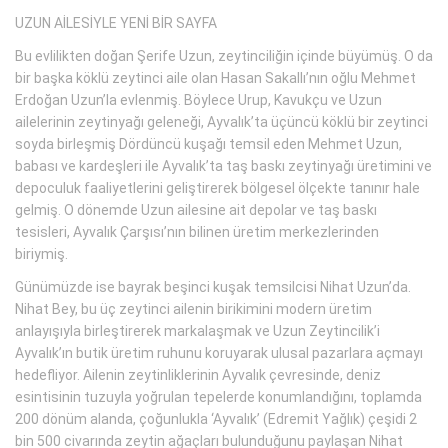
UZUN AİLESİYLE YENİ BİR SAYFA
Bu evlilikten doğan Şerife Uzun, zeytinciliğin içinde büyümüş. O da
bir başka köklü zeytinci aile olan Hasan Sakallı’nın oğlu Mehmet
Erdoğan Uzun’la evlenmiş. Böylece Urup, Kavukçu ve Uzun
ailelerinin zeytinyağı geleneği, Ayvalık’ta üçüncü köklü bir zeytinci
soyda birleşmiş Dördüncü kuşağı temsil eden Mehmet Uzun,
babası ve kardeşleri ile Ayvalık’ta taş baskı zeytinyağı üretimini ve
depoculuk faaliyetlerini geliştirerek bölgesel ölçekte tanınır hale
gelmiş. O dönemde Uzun ailesine ait depolar ve taş baskı
tesisleri, Ayvalık Çarşısı’nın bilinen üretim merkezlerinden
biriymiş.
Günümüzde ise bayrak beşinci kuşak temsilcisi Nihat Uzun’da.
Nihat Bey, bu üç zeytinci ailenin birikimini modern üretim
anlayışıyla birleştirerek markalaşmak ve Uzun Zeytincilik’i
Ayvalık’ın butik üretim ruhunu koruyarak ulusal pazarlara açmayı
hedefliyor. Ailenin zeytinliklerinin Ayvalık çevresinde, deniz
esintisinin tuzuyla yoğrulan tepelerde konumlandığını, toplamda
200 dönüm alanda, çoğunlukla ‘Ayvalık’ (Edremit Yağlık) çeşidi 2
bin 500 civarında zeytin ağaçları bulunduğunu paylaşan Nihat