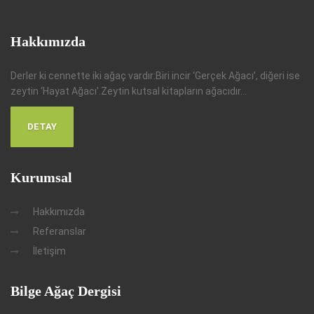
Hakkımızda
Derler ki cennette iki ağaç vardır:Biri incir ‘Gerçek Ağacı’, diğeri ise
zeytin ‘Hayat Ağacı’.Zeytin kutsal kitapların ağacıdır...
DETAY
Kurumsal
Hakkımızda
Referanslar
İletişim
Bilge Ağaç Dergisi