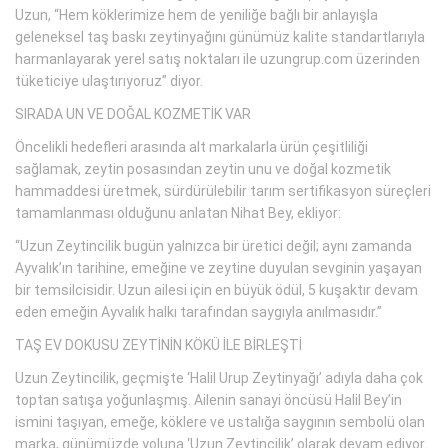
Uzun, “Hem köklerimize hem de yeniliğe bağlı bir anlayışla
geleneksel taş baskı zeytinyağını günümüz kalite standartlarıyla
harmanlayarak yerel satış noktaları ile uzungrup.com üzerinden
tüketiciye ulaştırıyoruz” diyor.
SIRADA UN VE DOĞAL KOZMETİK VAR
Öncelikli hedefleri arasında alt markalarla ürün çeşitliliği
sağlamak, zeytin posasından zeytin unu ve doğal kozmetik
hammaddesi üretmek, sürdürülebilir tarım sertifikasyon süreçleri
tamamlanması olduğunu anlatan Nihat Bey, ekliyor:
“Uzun Zeytincilik bugün yalnızca bir üretici değil; aynı zamanda
Ayvalık’ın tarihine, emeğine ve zeytine duyulan sevginin yaşayan
bir temsilcisidir. Uzun ailesi için en büyük ödül, 5 kuşaktır devam
eden emeğin Ayvalık halkı tarafından saygıyla anılmasıdır.”
TAŞ EV DOKUSU ZEYTİNİN KÖKÜ İLE BİRLEŞTİ
Uzun Zeytincilik, geçmişte ‘Halil Urup Zeytinyağı’ adıyla daha çok
toptan satışa yoğunlaşmış. Ailenin sanayi öncüsü Halil Bey’in
ismini taşıyan, emeğe, köklere ve ustalığa saygının sembolü olan
marka, günümüzde yoluna ‘Uzun Zeytincilik’ olarak devam ediyor.